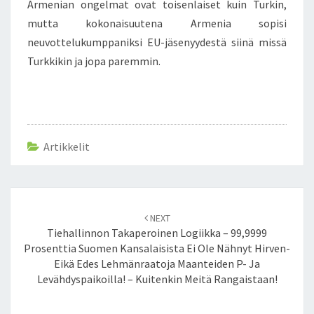
Armenian ongelmat ovat toisenlaiset kuin Turkin,
mutta kokonaisuutena Armenia sopisi
neuvottelukumppaniksi EU-jäsenyydestä siinä missä
Turkkikin ja jopa paremmin.
Artikkelit
Post
NEXT
navigation
Tiehallinnon Takaperoinen Logiikka – 99,9999
Prosenttia Suomen Kansalaisista Ei Ole Nähnyt Hirven-
Eikä Edes Lehmänraatoja Maanteiden P- Ja
Levähdyspaikoilla! – Kuitenkin Meitä Rangaistaan!