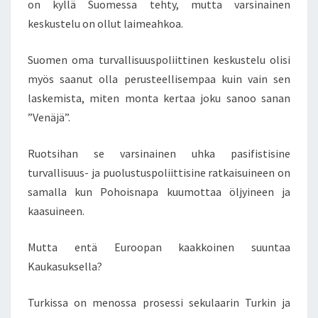
on kyllä Suomessa tehty, mutta varsinainen
-
keskustelu on ollut laimeahkoa.
I
M
Suomen oma turvallisuuspoliittinen keskustelu olisi
U
S
myös saanut olla perusteellisempaa kuin vain sen
S
laskemista, miten monta kertaa joku sanoo sanan
A
”Venäjä”.
E
U
Ruotsihan se varsinainen uhka pasifistisine
R
O
turvallisuus- ja puolustuspoliittisine ratkaisuineen on
O
samalla kun Pohoisnapa kuumottaa öljyineen ja
P
kaasuineen.
A
N
Mutta entä Euroopan kaakkoinen suuntaa
A
R
Kaukasuksella?
V
O
Turkissa on menossa prosessi sekulaarin Turkin ja
J