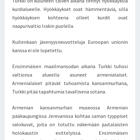
Turkki on kuluneen talven aikana tehnyt hyökkäyksiä
kurdialueelle. Hyökkäykset ovat hämmentäviä, sillä
hyökkäyksen kohteena olleet kurdit ovat
naapurivaltio Irakin puolella.
Kuitenkaan jäsenyysneuvotteluja Euroopan unionin
kanssa ei ole lopetettu.
Ensimmäisen maailmansodan aikana Turkki tuhosi
valtionsa alueella asuneet armenialaiset.
Armenialaiset pitävät tuhoamista kansanmurhana,
Turkki pitää tapahtumia tavallisena sotana.
Armenian kansanmurhan museossa Armenian
pääkaupungissa Jerevanissa kohtaa saman tyyppiset
valokuvat, joita on totuttu näkemään juutalaisten
holokaustin esittelyissä. Ensimmäisen