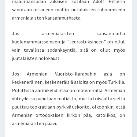
maailmansodan aikaisen sotilaan Adolf Hitlerin
sanotaan ottaneen mallin juutalaisten tuhoamiseen
armenialaisten kansanmurhasta.
Jos armenialaisten kansanmurha
kuolemanmarsseineen ja ”teurastuksineen” on ollut
vain tavallista sodankäyntiä, sitä on ollut myös
juutalaisten holokaust.
Jos Armenian Vuoristo-Karabahin asia on
keskeneräinen, keskeneräisiä asioita on myös Turkilla.
Poliittista ääriliikehdintää on molemmilla. Armenian
yhteydessä puhutaan mafiasta, mutta toisaalta sieltä
puuttuu teokratiaan pyrkivä uskonto, olkoonkin, että
Armenian ortodoksisen kirkon pää, katolikos, on
armenialaisten paavi.