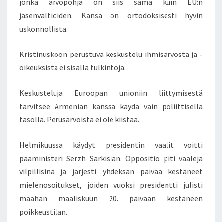
jonka arvopohja on siis sama kuin EU:n
I
K
jäsenvaltioiden. Kansa on ortodoksisesti hyvin
K
uskonnollista.
A
T
Kristinuskoon perustuva keskustelu ihmisarvosta ja -
U
oikeuksista ei sisällä tulkintoja.
R
K
I
Keskusteluja Euroopan unioniin liittymisestä
N
tarvitsee Armenian kanssa käydä vain poliittisella
Y
tasolla. Perusarvoista ei ole kiistaa.
L
I
A
Helmikuussa käydyt presidentin vaalit voitti
R
pääministeri Serzh Sarkisian. Oppositio piti vaaleja
M
vilpillisinä ja järjesti yhdeksän päivää kestäneet
E
mielenosoitukset, joiden vuoksi presidentti julisti
N
maahan maaliskuun 20. päivään kestäneen
I
A
poikkeustilan.
N