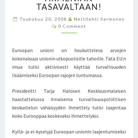
P
TASAVALTAAN!
I
V
Toukokuu 20, 2008
Nettilehti Sermones
A
C
0 Comment
L
O
M
T
M
I
E
N
O
Euroopan unioni on houkutteleva arvojen
T
T
S
kokonaisuus unionin ulkopuolisille tahoille. Tätä EU:n
U
imua tulisi aktiivisesti käyttää turvallisuuden
L
lisäämiseksi Euroopan rajojen tuntumassa.
I
S
I
Presidentti Tarja Halosen Keskisuomalaisen
S
haastattelussa ilmaisema turvallisuuspoliittisen
A
keskustelun vähäisyyden ihmettely tulisi laajentaa
A
koko Eurooppaa koskevaksi ihmettelyksi.
D
A
E
Kyllä- ja ei-kyselyjä Euroopan unionin laajentumiseksi
U