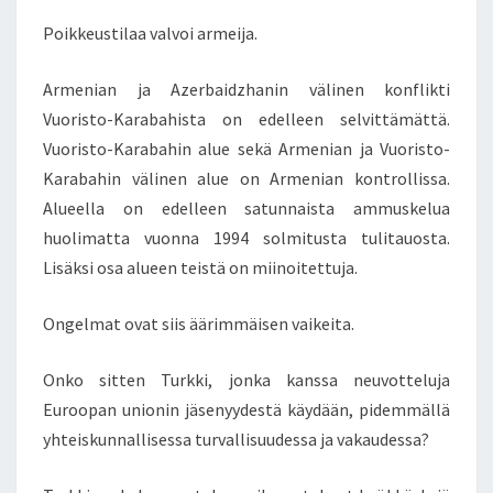
T
Poikkeustilaa valvoi armeija.
A
S
Armenian ja Azerbaidzhanin välinen konflikti
A
V
Vuoristo-Karabahista on edelleen selvittämättä.
A
Vuoristo-Karabahin alue sekä Armenian ja Vuoristo-
L
Karabahin välinen alue on Armenian kontrollissa.
T
Alueella on edelleen satunnaista ammuskelua
A
huolimatta vuonna 1994 solmitusta tulitauosta.
A
N
Lisäksi osa alueen teistä on miinoitettuja.
!
Ongelmat ovat siis äärimmäisen vaikeita.
Onko sitten Turkki, jonka kanssa neuvotteluja
Euroopan unionin jäsenyydestä käydään, pidemmällä
yhteiskunnallisessa turvallisuudessa ja vakaudessa?