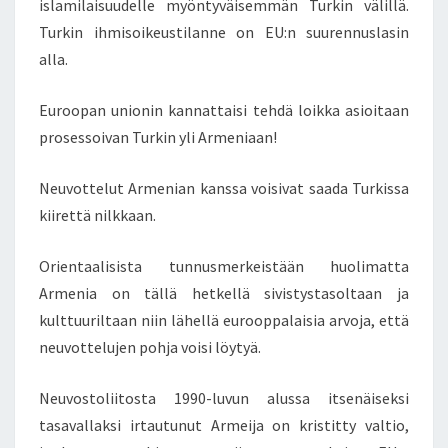
islamilaisuudelle myöntyväisemmän Turkin välillä.
E
Turkin ihmisoikeustilanne on EU:n suurennuslasin
N
K
alla.
A
T
Euroopan unionin kannattaisi tehdä loikka asioitaan
O
prosessoivan Turkin yli Armeniaan!
N
A
Neuvottelut Armenian kanssa voisivat saada Turkissa
L
L
kiirettä nilkkaan.
E
–
Orientaalisista tunnusmerkeistään huolimatta
E
Armenia on tällä hetkellä sivistystasoltaan ja
N
kulttuuriltaan niin lähellä eurooppalaisia arvoja, että
T
Ä
neuvottelujen pohja voisi löytyä.
P
Ä
Neuvostoliitosta 1990-luvun alussa itsenäiseksi
L
tasavallaksi irtautunut Armeija on kristitty valtio,
O