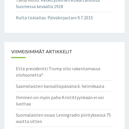
Taina Hollo
:
Keskitysleirien esikartanoissa
Suomessa keväällä 1918
Kulta tiskiallas
:
Päiväkirjastani 9.7.2015
VIIMEISIMMÄT ARTIKKELIT
Että presidentti Trump olisi rakentamassa
olohuonetta?
Saamelaisten kansallispäivänä 6. helmikuuta
Ihminen on myös paha Kristittyynkään ei voi
luottaa
Suomalaisten osuus Leningradin piirityksessä 75
vuotta sitten