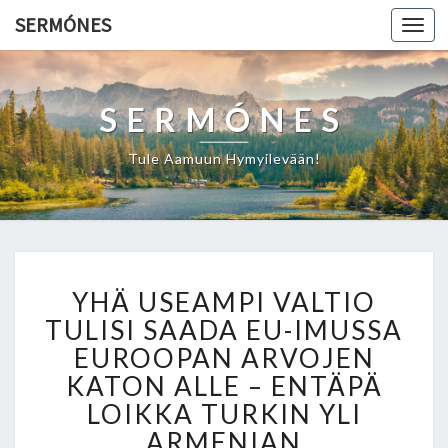
SERMÓNES
Togg
navi
SERMÓNES
Tule Aamuun Hymyilevään!
Y
YHÄ USEAMPI VALTIO
H
Ä
TULISI SAADA EU-IMUSSA
U
EUROOPAN ARVOJEN
S
KATON ALLE – ENTÄPÄ
E
LOIKKA TURKIN YLI
A
M
ARMENIAN