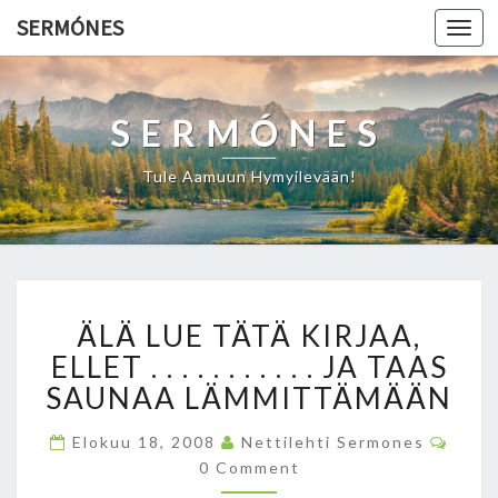
SERMÓNES
Togg
navi
SERMÓNES
Tule Aamuun Hymyilevään!
Ä
ÄLÄ LUE TÄTÄ KIRJAA,
L
Ä
ELLET . . . . . . . . . . . JA TAAS
L
SAUNAA LÄMMITTÄMÄÄN
U
E
C
Elokuu 18, 2008
Nettilehti Sermones
O
T
0 Comment
M
Ä
M