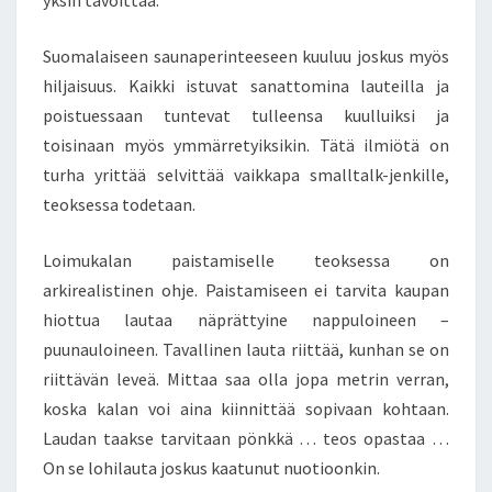
yksin tavoittaa.
Suomalaiseen saunaperinteeseen kuuluu joskus myös
hiljaisuus. Kaikki istuvat sanattomina lauteilla ja
poistuessaan tuntevat tulleensa kuulluiksi ja
toisinaan myös ymmärretyiksikin. Tätä ilmiötä on
turha yrittää selvittää vaikkapa smalltalk-jenkille,
teoksessa todetaan.
Loimukalan paistamiselle teoksessa on
arkirealistinen ohje. Paistamiseen ei tarvita kaupan
hiottua lautaa näprättyine nappuloineen –
puunauloineen. Tavallinen lauta riittää, kunhan se on
riittävän leveä. Mittaa saa olla jopa metrin verran,
koska kalan voi aina kiinnittää sopivaan kohtaan.
Laudan taakse tarvitaan pönkkä … teos opastaa …
On se lohilauta joskus kaatunut nuotioonkin.