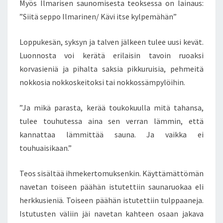
Myös Ilmarisen saunomisesta teoksessa on lainaus:
”Siitä seppo Ilmarinen/ Kävi itse kylpemähän”
Loppukesän, syksyn ja talven jälkeen tulee uusi kevät.
Luonnosta voi kerätä erilaisin tavoin ruoaksi
korvasieniä ja pihalta saksia pikkuruisia, pehmeitä
nokkosia nokkoskeitoksi tai nokkossämpylöihin.
”Ja mikä parasta, kerää toukokuulla mitä tahansa,
tulee touhutessa aina sen verran lämmin, että
kannattaa lämmittää sauna. Ja vaikka ei
touhuaisikaan.”
Teos sisältää ihmekertomuksenkin. Käyttämättömän
navetan toiseen päähän istutettiin saunaruokaa eli
herkkusieniä. Toiseen päähän istutettiin tulppaaneja.
Istutusten väliin jäi navetan kahteen osaan jakava