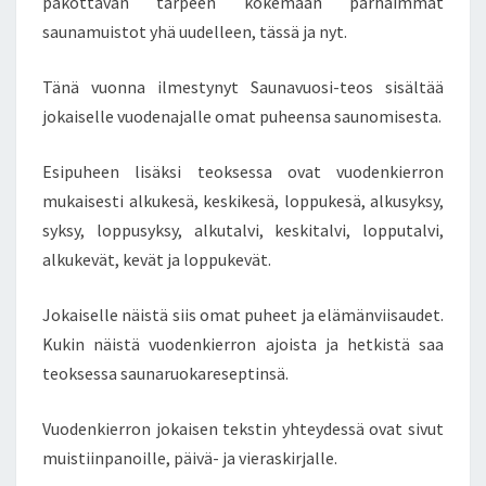
pakottavan tarpeen kokemaan parhaimmat
.
saunamuistot yhä uudelleen, tässä ja nyt.
.
.
Tänä vuonna ilmestynyt Saunavuosi-teos sisältää
.
jokaiselle vuodenajalle omat puheensa saunomisesta.
J
A
T
Esipuheen lisäksi teoksessa ovat vuodenkierron
A
mukaisesti alkukesä, keskikesä, loppukesä, alkusyksy,
A
syksy, loppusyksy, alkutalvi, keskitalvi, lopputalvi,
S
alkukevät, kevät ja loppukevät.
S
A
U
Jokaiselle näistä siis omat puheet ja elämänviisaudet.
N
Kukin näistä vuodenkierron ajoista ja hetkistä saa
A
teoksessa saunaruokareseptinsä.
A
L
Vuodenkierron jokaisen tekstin yhteydessä ovat sivut
Ä
M
muistiinpanoille, päivä- ja vieraskirjalle.
M