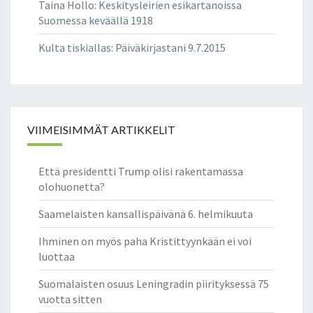
Taina Hollo
:
Keskitysleirien esikartanoissa
Suomessa keväällä 1918
Kulta tiskiallas
:
Päiväkirjastani 9.7.2015
VIIMEISIMMÄT ARTIKKELIT
Että presidentti Trump olisi rakentamassa
olohuonetta?
Saamelaisten kansallispäivänä 6. helmikuuta
Ihminen on myös paha Kristittyynkään ei voi
luottaa
Suomalaisten osuus Leningradin piirityksessä 75
vuotta sitten