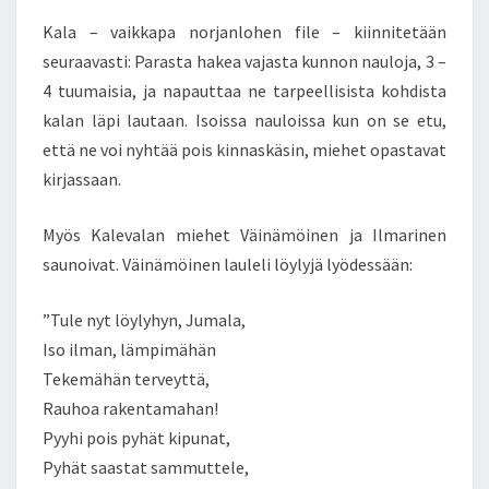
Kala – vaikkapa norjanlohen file – kiinnitetään
seuraavasti: Parasta hakea vajasta kunnon nauloja, 3 –
4 tuumaisia, ja napauttaa ne tarpeellisista kohdista
kalan läpi lautaan. Isoissa nauloissa kun on se etu,
että ne voi nyhtää pois kinnaskäsin, miehet opastavat
kirjassaan.
Myös Kalevalan miehet Väinämöinen ja Ilmarinen
saunoivat. Väinämöinen lauleli löylyjä lyödessään:
”Tule nyt löylyhyn, Jumala,
Iso ilman, lämpimähän
Tekemähän terveyttä,
Rauhoa rakentamahan!
Pyyhi pois pyhät kipunat,
Pyhät saastat sammuttele,