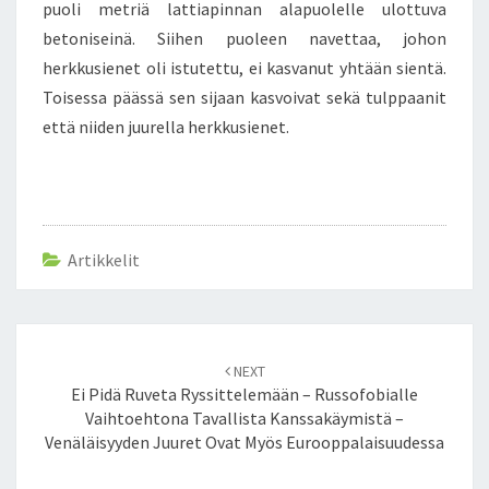
puoli metriä lattiapinnan alapuolelle ulottuva
betoniseinä. Siihen puoleen navettaa, johon
herkkusienet oli istutettu, ei kasvanut yhtään sientä.
Toisessa päässä sen sijaan kasvoivat sekä tulppaanit
että niiden juurella herkkusienet.
Artikkelit
Post
NEXT
navigation
Ei Pidä Ruveta Ryssittelemään – Russofobialle
Vaihtoehtona Tavallista Kanssakäymistä –
Venäläisyyden Juuret Ovat Myös Eurooppalaisuudessa