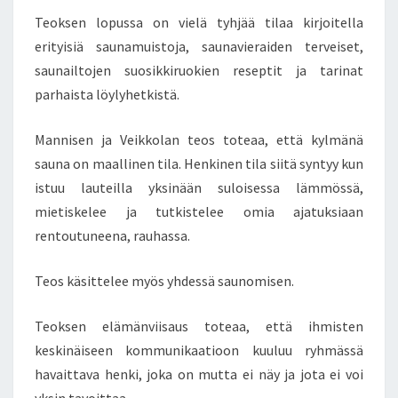
I
Teoksen lopussa on vielä tyhjää tilaa kirjoitella
T
erityisiä saunamuistoja, saunavieraiden terveiset,
T
saunailtojen suosikkiruokien reseptit ja tarinat
Ä
M
parhaista löylyhetkistä.
Ä
Ä
Mannisen ja Veikkolan teos toteaa, että kylmänä
N
sauna on maallinen tila. Henkinen tila siitä syntyy kun
istuu lauteilla yksinään suloisessa lämmössä,
mietiskelee ja tutkistelee omia ajatuksiaan
rentoutuneena, rauhassa.
Teos käsittelee myös yhdessä saunomisen.
Teoksen elämänviisaus toteaa, että ihmisten
keskinäiseen kommunikaatioon kuuluu ryhmässä
havaittava henki, joka on mutta ei näy ja jota ei voi