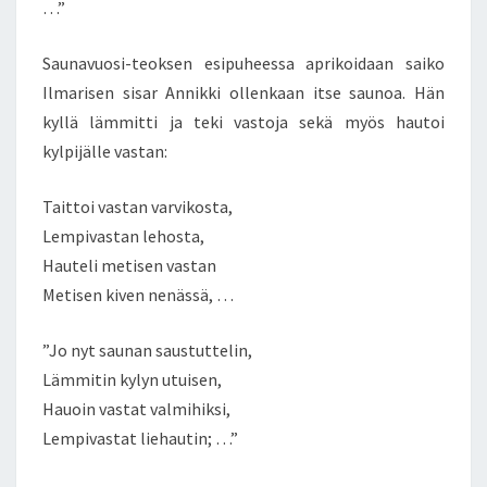
…”
Saunavuosi-teoksen esipuheessa aprikoidaan saiko
Ilmarisen sisar Annikki ollenkaan itse saunoa. Hän
kyllä lämmitti ja teki vastoja sekä myös hautoi
kylpijälle vastan:
Taittoi vastan varvikosta,
Lempivastan lehosta,
Hauteli metisen vastan
Metisen kiven nenässä, …
”Jo nyt saunan saustuttelin,
Lämmitin kylyn utuisen,
Hauoin vastat valmihiksi,
Lempivastat liehautin; …”