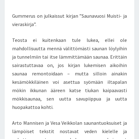
T
E
N
Ä
T
Gummerus on julkaissut kirjan ”Saunavuosi Muisti- ja
K
S
I
vieraskirja”.
R
J
Teosta ei kuitenkaan tule lukea, ellei ole
A
mahdollisuutta mennä välittömästi saunan löylyihin
A
ja tunnelmiin tai itse lämmittämään saunaa. Erittäin
,
E
sairastuttavaa on, jos kirjan lukemisen aikoihin
L
saunaa remontoidaan – mutta silloin ainakin
L
kesämökkiläinen voi asettua syömään iltapalan
E
mökin ikkunan ääreen katse tiukan kaipaavasti
T
.
mökkisaunaa, sen uutta savupiippua ja uutta
.
huopakattoa kohti.
.
.
Arto Mannisen ja Vesa Veikkolan saunantuoksuiset ja
.
lämpöiset tekstit nostavat veden kielelle ja
.
.