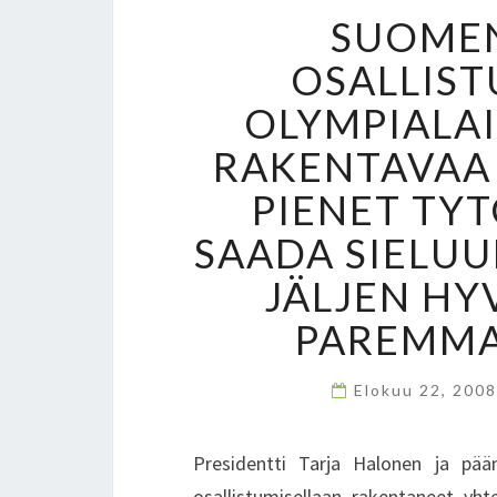
SUOMEN
OSALLIST
OLYMPIALAI
RAKENTAVAA
PIENET TYT
SAADA SIELU
JÄLJEN HY
PAREMMA
Elokuu 22, 200
Presidentti Tarja Halonen ja pääm
osallistumisellaan rakentaneet yht