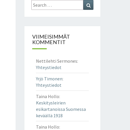
Search
Search
for:
VIIMEISIMMÄT
KOMMENTIT
Nettilehti Sermones
:
Yhteystiedot
Yrjö Timonen
:
Yhteystiedot
Taina Hollo
:
Keskitysleirien
esikartanoissa Suomessa
keväällä 1918
Taina Hollo
: