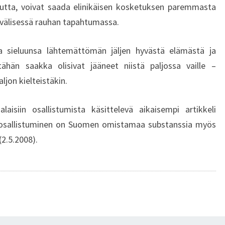
N
uutta, voivat saada elinikäisen kosketuksen paremmasta
G
välisessä rauhan tapahtumassa.
I
N
a sieluunsa lähtemättömän jäljen hyvästä elämästä ja
O
hän saakka olisivat jääneet niistä paljossa vaille –
L
aljon kielteistäkin.
Y
M
P
laisiin osallistumista käsittelevä aikaisempi artikkeli
I
 osallistuminen on Suomen omistamaa substanssia myös
A
2.5.2008).
L
A
I
S
I
I
N