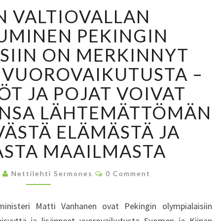
S
 VALTIOVALLAN
U
O
UMINEN PEKINGIN
M
SIIN ON MERKINNYT
E
N
 VUOROVAIKUTUSTA –
V
ÖT JA POJAT VOIVAT
A
L
UNSA LÄHTEMÄTTÖMÄN
T
VÄSTÄ ELÄMÄSTÄ JA
I
O
STA MAAILMASTA
V
A
C
8
Nettilehti Sermones
0 Comment
L
O
M
L
M
A
E
inisteri Matti Vanhanen ovat Pekingin olympialaisiin
N
N
T
eisyyttä ja lisänneet vuorovaikutusta Suomen ja Kiinan