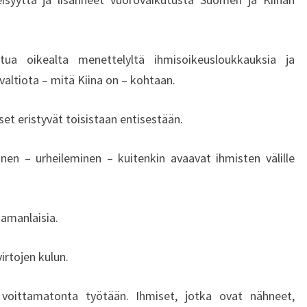
S
O
S
A
L
tua oikealta menettelyltä ihmisoikeusloukkauksia ja
L
valtiota – mitä Kiina on – kohtaan.
I
S
set eristyvät toisistaan entisestään.
T
U
en – urheileminen – kuitenkin avaavat ihmisten välille
M
I
N
E
samanlaisia.
N
P
irtojen kulun.
E
K
voittamatonta työtään. Ihmiset, jotka ovat nähneet,
I