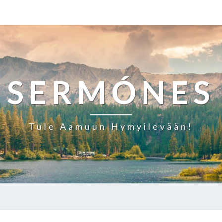
SERMÓNES
Tule Aamuun Hymyilevään!