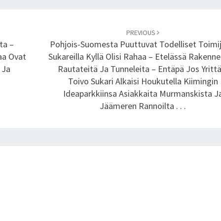
O
N
M
PREVIOUS
E
ta –
Pohjois-Suomesta Puuttuvat Todelliset Toimij
R
aa Ovat
Sukareilla Kyllä Olisi Rahaa – Etelässä Rakenn
K
 Ja
Rautateitä Ja Tunneleita – Entäpä Jos Yrittä
I
Toivo Sukari Alkaisi Houkutella Kiimingin
N
Ideaparkkiinsa Asiakkaita Murmanskista J
N
Jäämeren Rannoilta . . .
Y
T
R
A
K
E
N
T
A