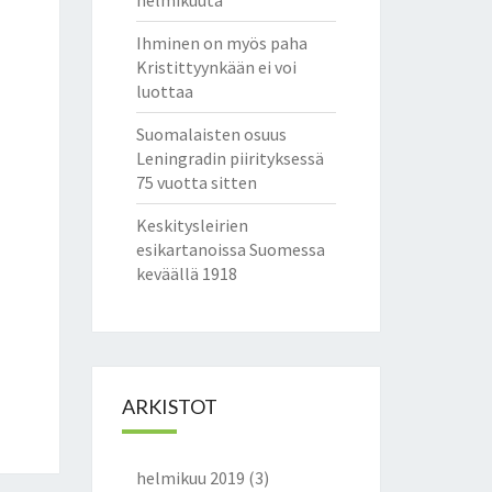
helmikuuta
Ihminen on myös paha
Kristittyynkään ei voi
luottaa
Suomalaisten osuus
Leningradin piirityksessä
75 vuotta sitten
Keskitysleirien
esikartanoissa Suomessa
keväällä 1918
ARKISTOT
helmikuu 2019
(3)