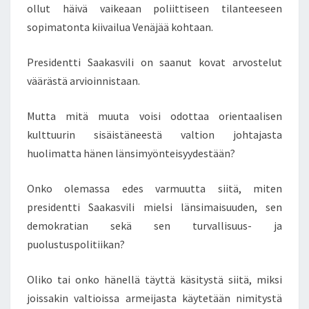
ollut häivä vaikeaan poliittiseen tilanteeseen
A
K
sopimatonta kiivailua Venäjää kohtaan.
S
A
Presidentti Saakasvili on saanut kovat arvostelut
I
väärästä arvioinnistaan.
S
I
K
Mutta mitä muuta voisi odottaa orientaalisen
O
kulttuurin sisäistäneestä valtion johtajasta
P
huolimatta hänen länsimyönteisyydestään?
R
E
Onko olemassa edes varmuutta siitä, miten
S
I
presidentti Saakasvili mielsi länsimaisuuden, sen
D
demokratian sekä sen turvallisuus- ja
E
puolustuspolitiikan?
N
T
Oliko tai onko hänellä täyttä käsitystä siitä, miksi
T
I
joissakin valtioissa armeijasta käytetään nimitystä