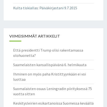
Kulta tiskiallas
:
Päiväkirjastani 9.7.2015
VIIMEISIMMÄT ARTIKKELIT
Että presidentti Trump olisi rakentamassa
olohuonetta?
Saamelaisten kansallispäivänä 6. helmikuuta
Ihminen on myös paha Kristittyynkään ei voi
luottaa
Suomalaisten osuus Leningradin piirityksessä 75
vuotta sitten
Keskitysleirien esikartanoissa Suomessa keväällä