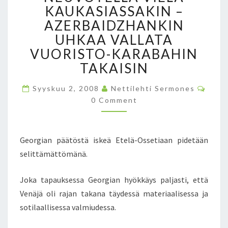
S
KAUKASIASSAKIN –
O
AZERBAIDZHANKIN
D
UHKAA VALLATA
A
N
VUORISTO-KARABAHIN
S
TAKAISIN
Y
Y
C
Syyskuu 2, 2008
Nettilehti Sermones
L
O
0 Comment
M
L
M
I
E
N
S
T
I
Georgian päätöstä iskeä Etelä-Ossetiaan pidetään
S
Ä
selittämättömänä.
O
N
Joka tapauksessa Georgian hyökkäys paljasti, että
E
Venäjä oli rajan takana täydessä materiaalisessa ja
T
S
sotilaallisessa valmiudessa.
I
T