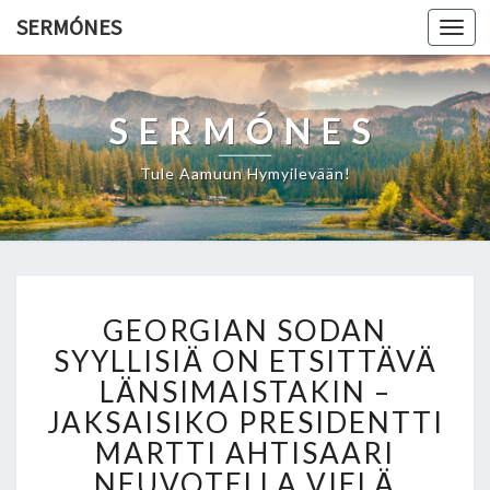
SERMÓNES
Togg
navi
SERMÓNES
Tule Aamuun Hymyilevään!
G
GEORGIAN SODAN
E
O
SYYLLISIÄ ON ETSITTÄVÄ
R
LÄNSIMAISTAKIN –
G
JAKSAISIKO PRESIDENTTI
I
MARTTI AHTISAARI
A
N
NEUVOTELLA VIELÄ