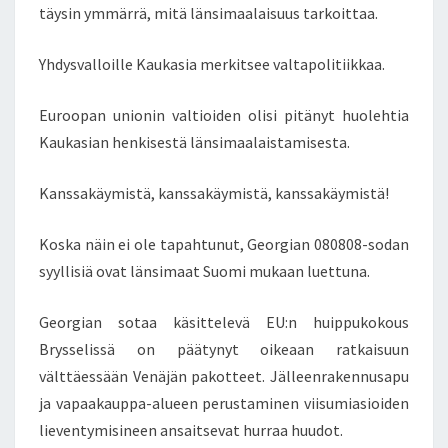
täysin ymmärrä, mitä länsimaalaisuus tarkoittaa.
E
L
L
Yhdysvalloille Kaukasia merkitsee valtapolitiikkaa.
A
V
Euroopan unionin valtioiden olisi pitänyt huolehtia
I
Kaukasian henkisestä länsimaalaistamisesta.
E
L
Kanssakäymistä, kanssakäymistä, kanssakäymistä!
Ä
K
A
Koska näin ei ole tapahtunut, Georgian 080808-sodan
U
syyllisiä ovat länsimaat Suomi mukaan luettuna.
K
A
Georgian sotaa käsittelevä EU:n huippukokous
S
Brysselissä on päätynyt oikeaan ratkaisuun
I
A
välttäessään Venäjän pakotteet. Jälleenrakennusapu
S
ja vapaakauppa-alueen perustaminen viisumiasioiden
S
lieventymisineen ansaitsevat hurraa huudot.
A