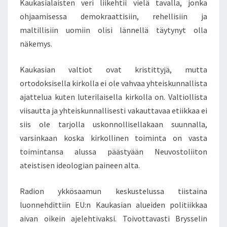
H
Kaukasialaisten veri liikehtii vielä tavalla, jonka
K
ohjaamisessa demokraattisiin, rehellisiin ja
A
maltillisiin uomiin olisi lännellä täytynyt olla
A
näkemys.
V
A
L
Kaukasian valtiot ovat kristittyjä, mutta
L
ortodoksisella kirkolla ei ole vahvaa yhteiskunnallista
A
ajattelua kuten luterilaisella kirkolla on. Valtiollista
T
viisautta ja yhteiskunnallisesti vakauttavaa etiikkaa ei
A
siis ole tarjolla uskonnollisellakaan suunnalla,
V
U
varsinkaan koska kirkollinen toiminta on vasta
O
toimintansa alussa päästyään Neuvostoliiton
R
ateistisen ideologian paineen alta.
I
S
Radion ykkösaamun keskustelussa tiistaina
T
O
luonnehdittiin EU:n Kaukasian alueiden politiikkaa
-
aivan oikein ajelehtivaksi. Toivottavasti Brysselin
K