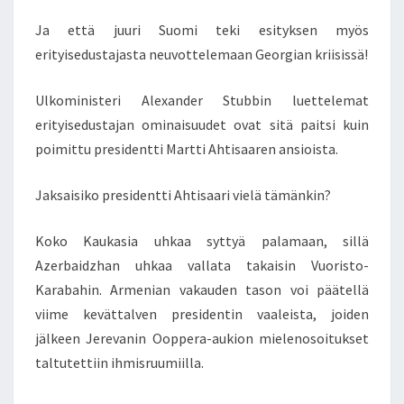
K
Ja että juuri Suomi teki esityksen myös
I
N
erityisedustajasta neuvottelemaan Georgian kriisissä!
–
A
Ulkoministeri Alexander Stubbin luettelemat
Z
erityisedustajan ominaisuudet ovat sitä paitsi kuin
E
poimittu presidentti Martti Ahtisaaren ansioista.
R
B
A
Jaksaisiko presidentti Ahtisaari vielä tämänkin?
I
D
Koko Kaukasia uhkaa syttyä palamaan, sillä
Z
Azerbaidzhan uhkaa vallata takaisin Vuoristo-
H
A
Karabahin. Armenian vakauden tason voi päätellä
N
viime kevättalven presidentin vaaleista, joiden
K
jälkeen Jerevanin Ooppera-aukion mielenosoitukset
I
taltutettiin ihmisruumiilla.
N
U