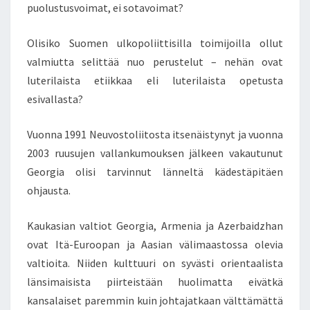
M
puolustusvoimat, ei sotavoimat?
A
R
Olisiko Suomen ulkopoliittisilla toimijoilla ollut
T
valmiutta selittää nuo perustelut – nehän ovat
T
I
luterilaista etiikkaa eli luterilaista opetusta
A
esivallasta?
H
T
Vuonna 1991 Neuvostoliitosta itsenäistynyt ja vuonna
I
2003 ruusujen vallankumouksen jälkeen vakautunut
S
A
Georgia olisi tarvinnut länneltä kädestäpitäen
A
ohjausta.
R
I
Kaukasian valtiot Georgia, Armenia ja Azerbaidzhan
N
ovat Itä-Euroopan ja Aasian välimaastossa olevia
E
U
valtioita. Niiden kulttuuri on syvästi orientaalista
V
länsimaisista piirteistään huolimatta eivätkä
O
kansalaiset paremmin kuin johtajatkaan välttämättä
T