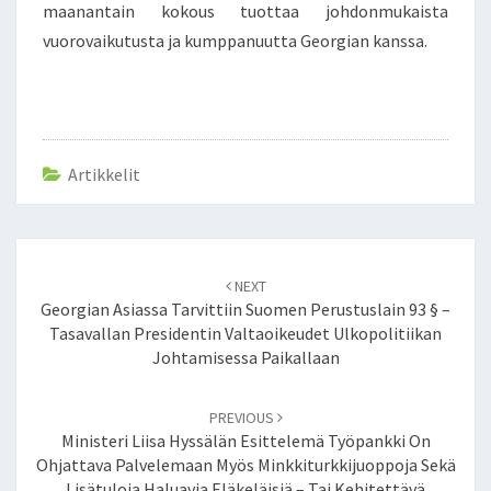
maanantain kokous tuottaa johdonmukaista
A
vuorovaikutusta ja kumppanuutta Georgian kanssa.
R
A
B
A
H
I
Artikkelit
N
T
A
K
Post
A
NEXT
navigation
I
Georgian Asiassa Tarvittiin Suomen Perustuslain 93 § –
S
Tasavallan Presidentin Valtaoikeudet Ulkopolitiikan
I
Johtamisessa Paikallaan
N
PREVIOUS
Ministeri Liisa Hyssälän Esittelemä Työpankki On
Ohjattava Palvelemaan Myös Minkkiturkkijuoppoja Sekä
Lisätuloja Haluavia Eläkeläisiä – Tai Kehitettävä