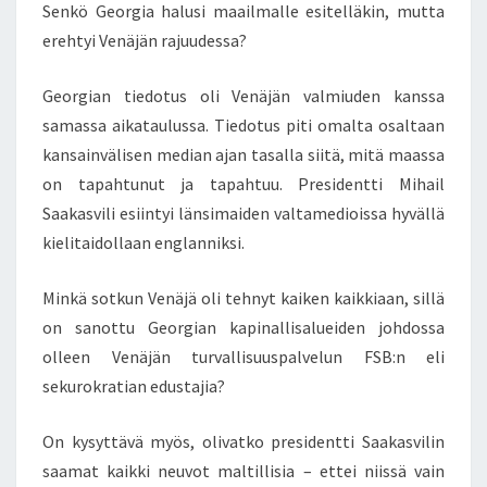
Senkö Georgia halusi maailmalle esitelläkin, mutta
T
erehtyi Venäjän rajuudessa?
Ä
V
Ä
Georgian tiedotus oli Venäjän valmiuden kanssa
L
samassa aikataulussa. Tiedotus piti omalta osaltaan
Ä
kansainvälisen median ajan tasalla siitä, mitä maassa
N
on tapahtunut ja tapahtuu. Presidentti Mihail
S
Saakasvili esiintyi länsimaiden valtamedioissa hyvällä
I
M
kielitaidollaan englanniksi.
A
I
Minkä sotkun Venäjä oli tehnyt kaiken kaikkiaan, sillä
S
on sanottu Georgian kapinallisalueiden johdossa
T
olleen Venäjän turvallisuuspalvelun FSB:n eli
A
K
sekurokratian edustajia?
I
N
On kysyttävä myös, olivatko presidentti Saakasvilin
–
saamat kaikki neuvot maltillisia – ettei niissä vain
J