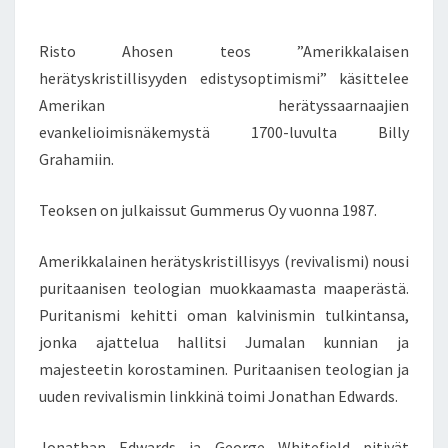
L
E
N
A
T
Risto Ahosen teos ”Amerikkalaisen
I
S
S
herätyskristillisyyden edistysoptimismi” käsittelee
E
Amerikan herätyssaarnaajien
N
evankelioimisnäkemystä 1700-luvulta Billy
H
Grahamiin.
E
R
Ä
Teoksen on julkaissut Gummerus Oy vuonna 1987.
T
Y
Amerikkalainen herätyskristillisyys (revivalismi) nousi
S
puritaanisen teologian muokkaamasta maaperästä.
K
Puritanismi kehitti oman kalvinismin tulkintansa,
R
I
jonka ajattelua hallitsi Jumalan kunnian ja
S
majesteetin korostaminen. Puritaanisen teologian ja
T
uuden revivalismin linkkinä toimi Jonathan Edwards.
I
L
Jonathan Edwards ja George Whitefield pitivät
L