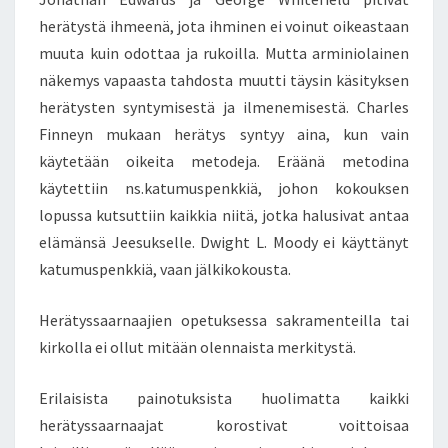
I
herätystä ihmeenä, jota ihminen ei voinut oikeastaan
S
muuta kuin odottaa ja rukoilla. Mutta arminiolainen
Y
näkemys vapaasta tahdosta muutti täysin käsityksen
Y
herätysten syntymisestä ja ilmenemisestä. Charles
D
E
Finneyn mukaan herätys syntyy aina, kun vain
N
käytetään oikeita metodeja. Eräänä metodina
E
käytettiin ns.katumuspenkkiä, johon kokouksen
D
lopussa kutsuttiin kaikkia niitä, jotka halusivat antaa
I
S
elämänsä Jeesukselle. Dwight L. Moody ei käyttänyt
T
katumuspenkkiä, vaan jälkikokousta.
Y
S
Herätyssaarnaajien opetuksessa sakramenteilla tai
O
kirkolla ei ollut mitään olennaista merkitystä.
P
T
I
Erilaisista painotuksista huolimatta kaikki
M
herätyssaarnaajat korostivat voittoisaa
I