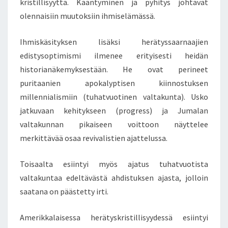
kristillisyyttä. Kääntyminen ja pyhitys johtavat
S
olennaisiin muutoksiin ihmiselämässä.
M
I
Ihmiskäsityksen lisäksi herätyssaarnaajien
edistysoptimismi ilmenee erityisesti heidän
historianäkemyksestään. He ovat perineet
puritaanien apokalyptisen kiinnostuksen
millennialismiin (tuhatvuotinen valtakunta). Usko
jatkuvaan kehitykseen (progress) ja Jumalan
valtakunnan pikaiseen voittoon näyttelee
merkittävää osaa revivalistien ajattelussa.
Toisaalta esiintyi myös ajatus tuhatvuotista
valtakuntaa edeltävästä ahdistuksen ajasta, jolloin
saatana on päästetty irti.
Amerikkalaisessa herätyskristillisyydessä esiintyi