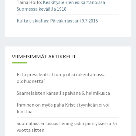
Taina Hollo
:
Keskitysleirien esikartanoissa
Suomessa keväällä 1918
Kulta tiskiallas
:
Päiväkirjastani 9.7.2015
VIIMEISIMMÄT ARTIKKELIT
Että presidentti Trump olisi rakentamassa
olohuonetta?
Saamelaisten kansallispäivänä 6. helmikuuta
Ihminen on myös paha Kristittyynkään ei voi
luottaa
Suomalaisten osuus Leningradin piirityksessä 75
vuotta sitten