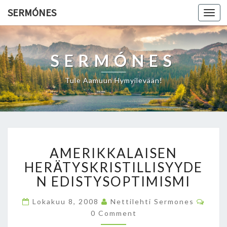
SERMÓNES
Togg
navi
SERMÓNES
Tule Aamuun Hymyilevään!
A
AMERIKKALAISEN
M
E
HERÄTYSKRISTILLISYYDE
R
N EDISTYSOPTIMISMI
I
K
C
Lokakuu 8, 2008
Nettilehti Sermones
O
K
0 Comment
M
A
M