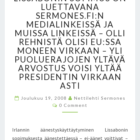
-
LUETTAVANA
I
SERMONES.FI:N
R
MEDIALINKEISSÄ JA
L
A
MUISSA LINKEISSÄ – OLLI
N
REHNISTÄ OLISI EU:SSA
N
MONEEN VIRKAAN – YLI
I
S
PUOLUERAJOJEN YLTÄVÄ
T
ARVOSTUS VOISI YLTÄÄ
A
PRESIDENTIN VIRKAAN
O
ASTI
N
O
Joulukuu 19, 2008
L
Nettilehti Sermones
C
L
0 Comment
O
U
M
M
T
E
P
N
Irlannin äänestyskäyttäytyminen Lissabonin
T
A
S
sopimuksesta äänestettäessä – ei-äänet voittivat –
L