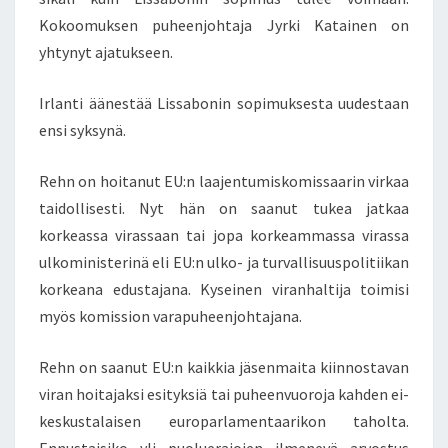
P
Kokoomuksen puheenjohtaja Jyrki Katainen on
I
T
yhtynyt ajatukseen.
Ä
Ä
Irlanti äänestää Lissabonin sopimuksesta uudestaan
K
ensi syksynä.
O
M
Rehn on hoitanut EU:n laajentumiskomissaarin virkaa
I
S
taidollisesti. Nyt hän on saanut tukea jatkaa
S
korkeassa virassaan tai jopa korkeammassa virassa
A
ulkoministerinä eli EU:n ulko- ja turvallisuuspolitiikan
A
korkeana edustajana. Kyseinen viranhaltija toimisi
R
I
myös komission varapuheenjohtajana.
N
–
Rehn on saanut EU:n kaikkia jäsenmaita kiinnostavan
L
viran hoitajaksi esityksiä tai puheenvuoroja kahden ei-
I
keskustalaisen europarlamentaarikon taholta.
S
S