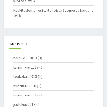
R
vuotta sitten
K
Keskitysleirien esikartanoissa Suomessa keväällä
A
1918
A
N
–
Y
L
I
ARKISTOT
P
U
helmikuu 2019
(3)
O
L
tammikuu 2019
(1)
U
E
toukokuu 2018
(1)
R
A
huhtikuu 2018
(1)
J
O
tammikuu 2018
(1)
J
joulukuu 2017
(2)
E