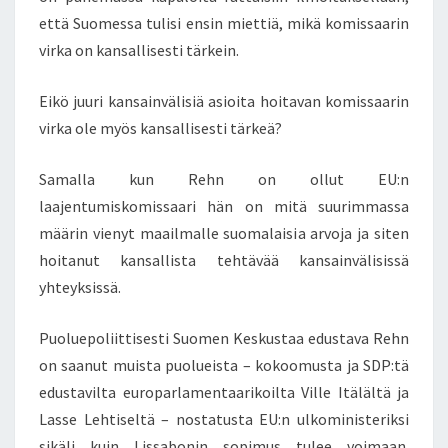
:
että Suomessa tulisi ensin miettiä, mikä komissaarin
N
virka on kansallisesti tärkein.
J
Ä
Eikö juuri kansainvälisiä asioita hoitavan komissaarin
S
E
virka ole myös kansallisesti tärkeä?
N
V
Samalla kun Rehn on ollut EU:n
A
laajentumiskomissaari hän on mitä suurimmassa
L
määrin vienyt maailmalle suomalaisia arvoja ja siten
T
I
hoitanut kansallista tehtävää kansainvälisissä
O
yhteyksissä.
I
S
Puoluepoliittisesti Suomen Keskustaa edustava Rehn
T
on saanut muista puolueista – kokoomusta ja SDP:tä
A
S
edustavilta europarlamentaarikoilta Ville Itälältä ja
A
Lasse Lehtiseltä – nostatusta EU:n ulkoministeriksi
A
sikäli kuin Lissabonin sopimus tulee voimaan.