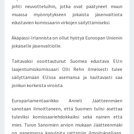
johti neuvotteluihin, jotka ovat päätyneet muun
J
O
muassa myönnytykseen jokaista jäsenvaltiota
N
edustavien komissaarin virkojen säilyttämiseksi.
H
Y
Äkäpässi-Irlannista on ollut hyötyä Euroopan Unionin
Ö
jokaiselle jäsenvaltiolle.
T
Y
Ä
Taitavaksi osoittautunut Suomea edustava EU:n
–
laajentumiskomissaari Olli Rehn ilmeisesti tulee
J
säilyttämään EU:ssa asemansa ja luultavasti saa
O
jonkun korkeista viroista.
K
A
I
Europarlamentaarikko Anneli Jäätteenmäen
N
sanotaan ilmoittaneen, että Suomen tulisi asettaa
E
tuleviksi komissaariehdokkaiksi sekä nainen että
N
mies. Turun Sanomien arvion mukaan Jäätteenmäki
E
U
on panemassa kapuloita rattaisiin ilmoituksellaan,