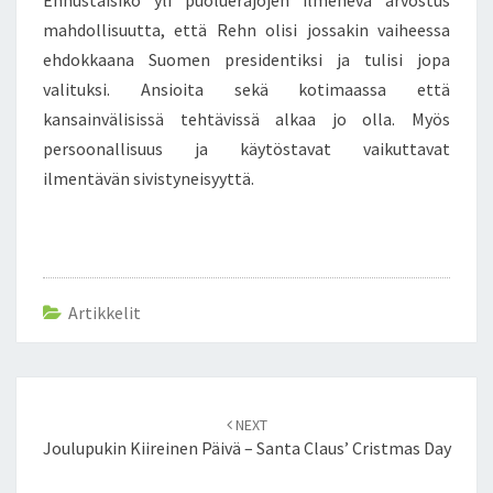
Ennustaisiko yli puoluerajojen ilmenevä arvostus
A
mahdollisuutta, että Rehn olisi jossakin vaiheessa
B
ehdokkaana Suomen presidentiksi ja tulisi jopa
O
valituksi. Ansioita sekä kotimaassa että
N
I
kansainvälisissä tehtävissä alkaa jo olla. Myös
N
persoonallisuus ja käytöstavat vaikuttavat
S
ilmentävän sivistyneisyyttä.
O
P
I
M
U
S
Artikkelit
O
N
L
Post
U
NEXT
E
navigation
Joulupukin Kiireinen Päivä – Santa Claus’ Cristmas Day
T
T