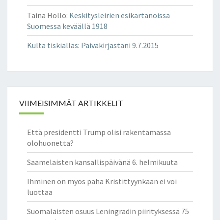
Ä
O
Taina Hollo
:
Keskitysleirien esikartanoissa
L
Suomessa keväällä 1918
I
Kulta tiskiallas
:
Päiväkirjastani 9.7.2015
S
I
E
U
:
S
VIIMEISIMMÄT ARTIKKELIT
S
A
Että presidentti Trump olisi rakentamassa
M
olohuonetta?
O
N
Saamelaisten kansallispäivänä 6. helmikuuta
E
E
Ihminen on myös paha Kristittyynkään ei voi
N
luottaa
V
I
Suomalaisten osuus Leningradin piirityksessä 75