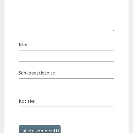
D
I
A
L
I
N
K
Nimi
E
I
S
S
Ä
Sähköpostiosoite
J
A
M
U
Kotisivu
I
S
S
A
L