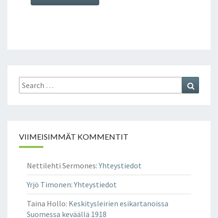
I
N
K
E
I
S
S
Search
Search
Ä
for:
–
O
L
L
I
VIIMEISIMMÄT KOMMENTIT
R
E
Nettilehti Sermones
:
Yhteystiedot
H
N
Yrjö Timonen
:
Yhteystiedot
I
S
Taina Hollo
:
Keskitysleirien esikartanoissa
T
Suomessa keväällä 1918