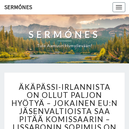
SERMÓNES
Togg
navi
SERMÓNES
Tule Aamuun Hymyilevään!
Ä
ÄKÄPÄSSI-IRLANNISTA
K
Ä
ON OLLUT PALJON
P
HYÖTYÄ – JOKAINEN EU:N
Ä
JÄSENVALTIOISTA SAA
S
PITÄÄ KOMISSAARIN –
S
I
LISSABONIN SOPIMUS ON