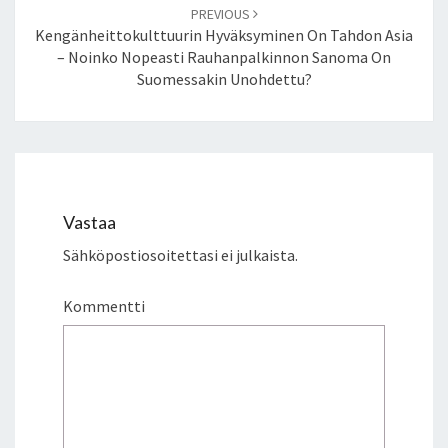
A
PREVIOUS
V
Kengänheittokulttuurin Hyväksyminen On Tahdon Asia
A
– Noinko Nopeasti Rauhanpalkinnon Sanoma On
N
Suomessakin Unohdettu?
A
S
E
R
M
O
Vastaa
N
E
Sähköpostiosoitettasi ei julkaista.
S
.
Kommentti
F
I
:
N
M
E