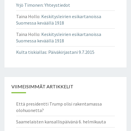
Yrjö Timonen
:
Yhteystiedot
Taina Hollo
:
Keskitysleirien esikartanoissa
Suomessa keväällä 1918
Taina Hollo
:
Keskitysleirien esikartanoissa
Suomessa keväällä 1918
Kulta tiskiallas
:
Päiväkirjastani 9.7.2015
VIIMEISIMMÄT ARTIKKELIT
Että presidentti Trump olisi rakentamassa
olohuonetta?
Saamelaisten kansallispäivänä 6. helmikuuta