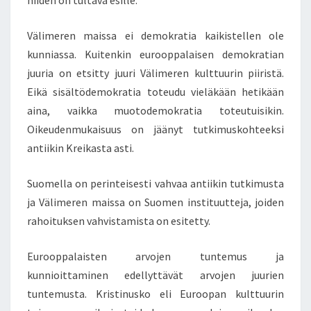
niiden on tultava esille.
E
T
K
Välimeren maissa ei demokratia kaikistellen ole
E
kunniassa. Kuitenkin eurooppalaisen demokratian
S
juuria on etsitty juuri Välimeren kulttuurin piiristä.
Ä
Eikä sisältödemokratia toteudu vieläkään hetikään
L
L
aina, vaikka muotodemokratia toteutuisikin.
Ä
Oikeudenmukaisuus on jäänyt tutkimuskohteeksi
E
antiikin Kreikasta asti.
D
E
Suomella on perinteisesti vahvaa antiikin tutkimusta
S
S
ja Välimeren maissa on Suomen instituutteja, joiden
U
rahoituksen vahvistamista on esitetty.
O
M
Eurooppalaisten arvojen tuntemus ja
E
kunnioittaminen edellyttävät arvojen juurien
N
E
tuntemusta. Kristinusko eli Euroopan kulttuurin
D