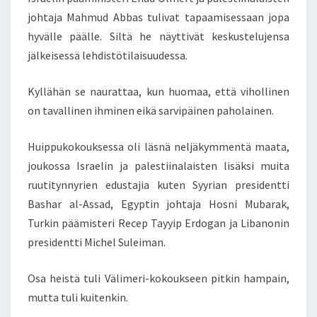
M
johtaja Mahmud Abbas tulivat tapaamisessaan jopa
E
R
hyvälle päälle. Siltä he näyttivät keskustelujensa
T
jälkeisessä lehdistötilaisuudessa.
A
V
Kyllähän se naurattaa, kun huomaa, että vihollinen
A
on tavallinen ihminen eikä sarvipäinen paholainen.
R
T
E
Huippukokouksessa oli läsnä neljäkymmentä maata,
N
joukossa Israelin ja palestiinalaisten lisäksi muita
–
ruutitynnyrien edustajia kuten Syyrian presidentti
O
Bashar al-Assad, Egyptin johtaja Hosni Mubarak,
L
I
Turkin päämisteri Recep Tayyip Erdogan ja Libanonin
S
presidentti Michel Suleiman.
I
V
Osa heistä tuli Välimeri-kokoukseen pitkin hampain,
A
mutta tuli kuitenkin.
T
N