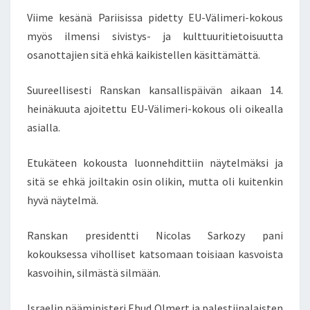
O
Viime kesänä Pariisissa pidetty EU-Välimeri-kokous
V
myös ilmensi sivistys- ja kulttuuritietoisuutta
A
osanottajien sitä ehkä kaikistellen käsittämättä.
T
H
Y
Suureellisesti Ranskan kansallispäivän aikaan 14.
V
heinäkuuta ajoitettu EU-Välimeri-kokous oli oikealla
Ä
asialla.
T
–
U
Etukäteen kokousta luonnehdittiin näytelmäksi ja
N
sitä se ehkä joiltakin osin olikin, mutta oli kuitenkin
I
hyvä näytelmä.
O
N
Ranskan presidentti Nicolas Sarkozy pani
I
V
kokouksessa viholliset katsomaan toisiaan kasvoista
Ä
kasvoihin, silmästä silmään.
L
I
Israelin pääministeri Ehud Olmert ja palestiinalaisten