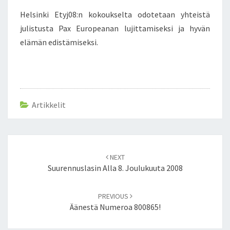
S
Helsinki Etyj08:n kokoukselta odotetaan yhteistä
S
A
julistusta Pax Europeanan lujittamiseksi ja hyvän
–
elämän edistämiseksi.
P
R
E
S
I
Artikkelit
D
E
N
T
Post
T
NEXT
navigation
I
Suurennuslasin Alla 8. Joulukuuta 2008
N
I
PREVIOUS
C
Äänestä Numeroa 800865!
O
L