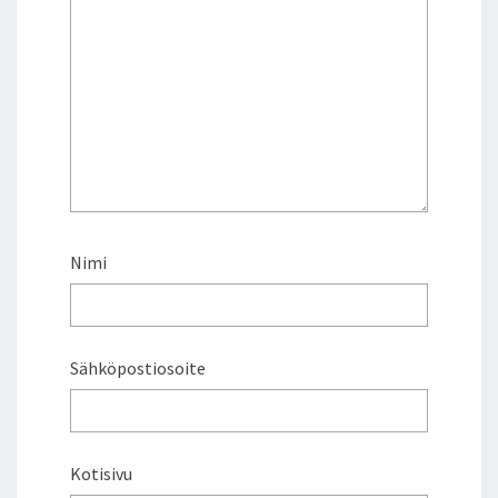
T
I
S
A
A
R
E
N
T
A
P
Nimi
A
A
N
–
Sähköpostiosoite
P
A
X
E
U
Kotisivu
R