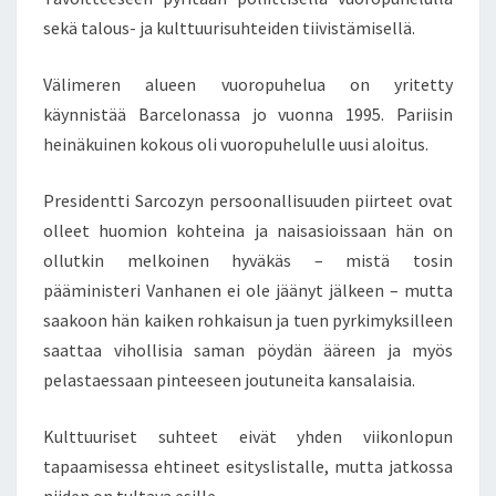
T
sekä talous- ja kulttuurisuhteiden tiivistämisellä.
U
U
Välimeren alueen vuoropuhelua on yritetty
R
I
käynnistää Barcelonassa jo vuonna 1995. Pariisin
N
heinäkuinen kokous oli vuoropuhelulle uusi aloitus.
J
U
Presidentti Sarcozyn persoonallisuuden piirteet ovat
U
olleet huomion kohteina ja naisasioissaan hän on
R
E
ollutkin melkoinen hyväkäs – mistä tosin
T
pääministeri Vanhanen ei ole jäänyt jälkeen – mutta
K
saakoon hän kaiken rohkaisun ja tuen pyrkimyksilleen
Ä
saattaa vihollisia saman pöydän ääreen ja myös
V
Ä
pelastaessaan pinteeseen joutuneita kansalaisia.
I
S
Kulttuuriset suhteet eivät yhden viikonlopun
S
tapaamisessa ehtineet esityslistalle, mutta jatkossa
E