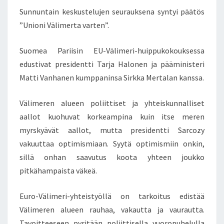
Y
Sunnuntain keskustelujen seurauksena syntyi päätös
T
”Unioni Välimerta varten”.
E
U
Suomea Pariisin EU-Välimeri-huippukokouksessa
R
edustivat presidentti Tarja Halonen ja pääministeri
O
O
Matti Vanhanen kumppaninsa Sirkka Mertalan kanssa.
P
P
Välimeren alueen poliittiset ja yhteiskunnalliset
A
aallot kuohuvat korkeampina kuin itse meren
L
myrskyävät aallot, mutta presidentti Sarcozy
A
I
vakuuttaa optimismiaan. Syytä optimismiin onkin,
S
sillä onhan saavutus koota yhteen joukko
E
pitkähampaista väkeä.
N
K
Euro-Välimeri-yhteistyöllä on tarkoitus edistää
U
L
Välimeren alueen rauhaa, vakautta ja vaurautta.
T
Tavoitteeseen pyritään poliittisella vuoropuhelulla