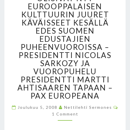
L
EUROOPPALAISEN
S
KULTTUURIN JUURET
I
KÄVÄISSEET KESÄLLÄ
N
G
EDES SUOMEN
I
EDUSTAJIEN
N
PUHEENVUOROISSA –
U
L
PRESIDENTTI NICOLAS
K
SARKOZY JA
O
VUOROPUHELU
M
PRESIDENTTI MARTTI
I
N
AHTISAAREN TAPAAN –
I
PAX EUROPEANA
S
T
C
Joulukuu 5, 2008
Nettilehti Sermones
E
O
1 Comment
M
R
M
I
E
N
K