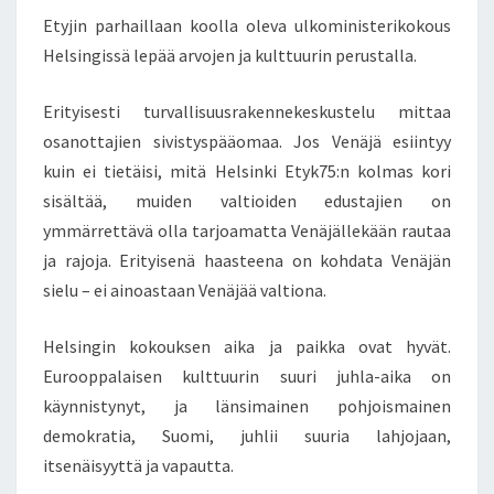
T
O
Etyjin parhaillaan koolla oleva ulkoministerikokous
S
K
Helsingissä lepää arvojen ja kulttuurin perustalla.
O
U
Erityisesti turvallisuusrakennekeskustelu mittaa
K
osanottajien sivistyspääomaa. Jos Venäjä esiintyy
S
E
kuin ei tietäisi, mitä Helsinki Etyk75:n kolmas kori
N
sisältää, muiden valtioiden edustajien on
A
ymmärrettävä olla tarjoamatta Venäjällekään rautaa
I
ja rajoja. Erityisenä haasteena on kohdata Venäjän
K
sielu – ei ainoastaan Venäjää valtiona.
A
J
A
Helsingin kokouksen aika ja paikka ovat hyvät.
P
Eurooppalaisen kulttuurin suuri juhla-aika on
A
käynnistynyt, ja länsimainen pohjoismainen
I
demokratia, Suomi, juhlii suuria lahjojaan,
K
K
itsenäisyyttä ja vapautta.
A