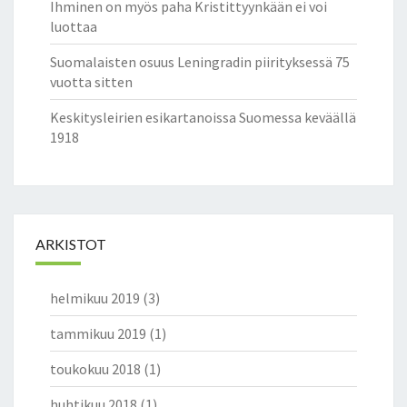
Ihminen on myös paha Kristittyynkään ei voi
luottaa
Suomalaisten osuus Leningradin piirityksessä 75
vuotta sitten
Keskitysleirien esikartanoissa Suomessa keväällä
1918
ARKISTOT
helmikuu 2019
(3)
tammikuu 2019
(1)
toukokuu 2018
(1)
huhtikuu 2018
(1)