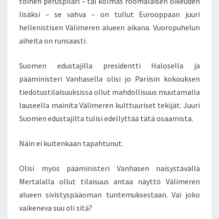
toinen peruspilari – tai kolmas roomalaisen oikeuden
U
lisäksi – se vahva – on tullut Eurooppaan juuri
S
hellenistisen Välimeren alueen aikana. Vuoropuhelun
T
aiheita on runsaasti.
A
J
I
Suomen edustajilla presidentti Halosella ja
E
pääministeri Vanhasella olisi jo Pariisin kokouksen
N
tiedotustilaisuuksissa ollut mahdollisuus muutamalla
P
lauseella mainita Välimeren kulttuuriset tekijät. Juuri
U
H
Suomen edustajilta tulisi edellyttää tätä osaamista.
E
E
Näin ei kuitenkaan tapahtunut.
N
V
Olisi myös pääministeri Vanhasen naisystävällä
U
O
Mertalalla ollut tilaisuus antaa näyttö Välimeren
R
alueen sivistyspääoman tuntemuksestaan. Vai joko
O
vaikeneva suu oli sitä?
I