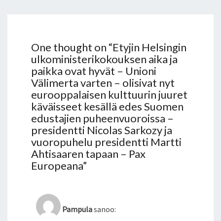
A
S
S
A
R
One thought on “
Etyjin Helsingin
K
ulkoministerikokouksen aika ja
O
paikka ovat hyvät – Unioni
Z
Välimerta varten – olisivat nyt
Y
eurooppalaisen kulttuurin juuret
J
käväisseet kesällä edes Suomen
A
edustajien puheenvuoroissa –
V
presidentti Nicolas Sarkozy ja
U
vuoropuhelu presidentti Martti
O
Ahtisaaren tapaan – Pax
R
O
Europeana
”
P
U
H
E
Pampula
sanoo:
L