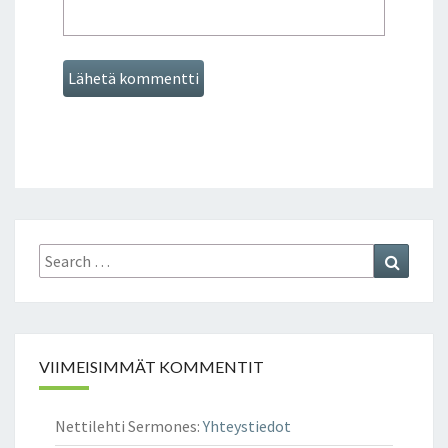
O
P
E
A
N
A
Search
Search
for:
VIIMEISIMMÄT KOMMENTIT
Nettilehti Sermones
:
Yhteystiedot