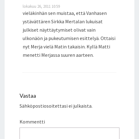
U
lokakuu 26, 2011 10:59
P
vieläkinhän sen muistaa, että Vanhasen
R
ystävättären Sirkka Mertalan lukuisat
E
julkiset näyttäytymiset olivat vain
S
ulkonäön ja pukeutumisen esittelyä. Ottaisi
I
D
nyt Merja vielä Matin takaisin. Kyllä Matti
E
menetti Merjassa suuren aarteen.
N
T
T
I
M
A
Vastaa
R
Sähköpostiosoitettasi ei julkaista.
T
T
I
Kommentti
A
H