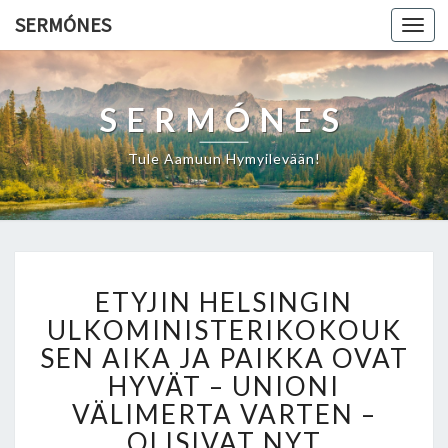
SERMÓNES
Togg
navi
SERMÓNES
Tule Aamuun Hymyilevään!
E
ETYJIN HELSINGIN
T
Y
ULKOMINISTERIKOKOUK
J
SEN AIKA JA PAIKKA OVAT
I
HYVÄT – UNIONI
N
VÄLIMERTA VARTEN –
H
E
OLISIVAT NYT