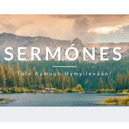
SERMÓNES
Tule Aamuun Hymyilevään!