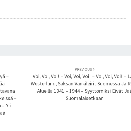
O
P
E
A
S
T
I
R
A
U
PREVIOUS
tyä –
Voi, Voi, Voi! – Voi, Voi, Voi! – Voi, Voi, Voi! – 
H
tää
Westerlund, Saksan Vankileirit Suomessa Ja R
A
ttavana
Alueilla 1941 – 1944 – Syyttömiksi Eivät Jä
N
keissä –
Suomalaisetkaan
P
 – Yli
A
tää
L
K
I