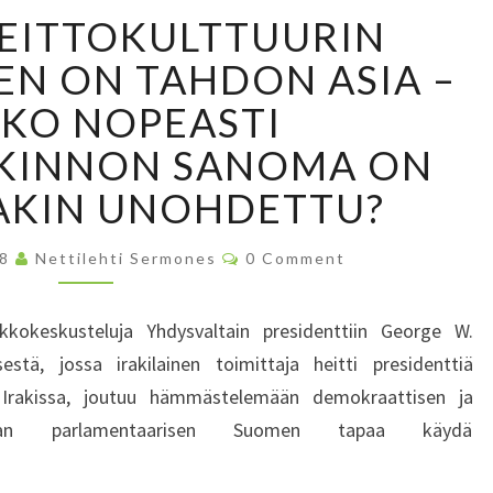
K
EITTOKULTTUURIN
E
N
N ON TAHDON ASIA –
G
KO NOPEASTI
Ä
N
KINNON SANOMA ON
H
AKIN UNOHDETTU?
E
I
T
C
08
Nettilehti Sermones
0 Comment
O
T
M
M
O
E
kokeskusteluja Yhdysvaltain presidenttiin George W.
K
N
T
stä, jossa irakilainen toimittaja heitti presidenttiä
U
S
L
Irakissa, joutuu hämmästelemään demokraattisen ja
T
oimivan parlamentaarisen Suomen tapaa käydä
T
U