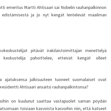
U
tti emeritus Martti Ahtisaari sai Nobelin rauhanpalkinnon
R
I
 edistämisestä ja jo nyt kengät lentelevät maailman
N
H
Y
V
Ä
eskustelijat pitävät irakilaistoimittajan menettelyä
K
keskustelija pahoittelee, etteivät kengät olleet
S
Y
M
I
a ajatuksensa julkisuuteen tuoneet suomalaiset ovat
N
residentti Ahtisaari ansaitsi rauhanpalkintonsa?
E
N
apoihin on kuulunut saattaa vastapuolet saman pöydän
O
N
katsomaan toisiaan kasvoista kasvoihin niin, että katseet