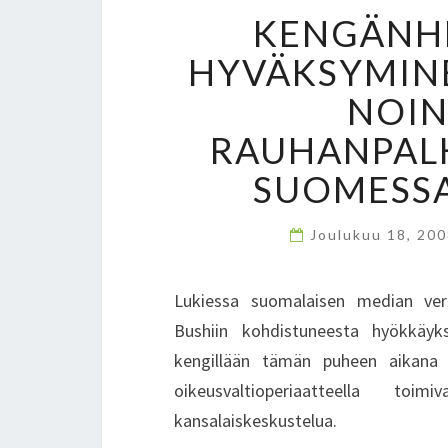
KENGÄNH
HYVÄKSYMINE
NOIN
RAUHANPAL
SUOMESS
Joulukuu 18, 20
Lukiessa suomalaisen median verk
Bushiin kohdistuneesta hyökkäykse
kengillään tämän puheen aikana 
oikeusvaltioperiaatteella t
kansalaiskeskustelua.