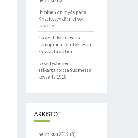
helmikuuta
Ihminen on myös paha
Kristittyynkään ei voi
luottaa
Suomalaisten osuus
Leningradin piirityksessä
75 vuotta sitten
Keskitysleirien
esikartanoissa Suomessa
keväällä 1918
ARKISTOT
helmikuu 2019
(3)