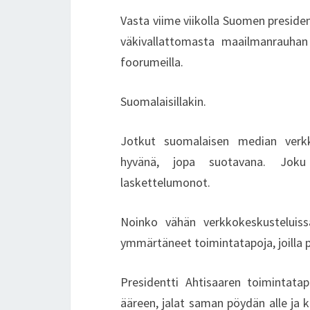
Vasta viime viikolla Suomen presiden
väkivallattomasta maailmanrauhan
foorumeilla.
Suomalaisillakin.
Jotkut suomalaisen median verkkok
hyvänä, jopa suotavana. Joku 
laskettelumonot.
Noinko vähän verkkokeskusteluiss
ymmärtäneet toimintatapoja, joilla p
Presidentti Ahtisaaren toimintat
ääreen, jalat saman pöydän alle ja 