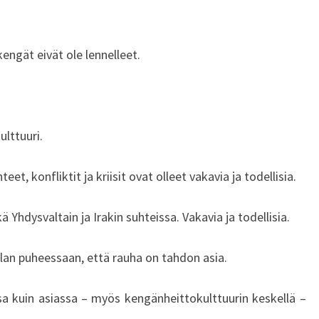
T
A
H
ngät eivät ole lennelleet.
D
O
N
A
S
lttuuri.
I
A
nteet, konfliktit ja kriisit ovat olleet vakavia ja todellisia.
–
N
 Yhdysvaltain ja Irakin suhteissa. Vakavia ja todellisia.
O
I
N
hlan puheessaan, että rauha on tahdon asia.
K
O
a kuin asiassa – myös kengänheittokulttuurin keskellä –
N