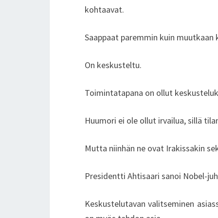
kohtaavat.
Saappaat paremmin kuin muutkaan ke
On keskusteltu.
Toimintatapana on ollut keskusteluku
Huumori ei ole ollut irvailua, sillä tila
Mutta niinhän ne ovat Irakissakin sekä
Presidentti Ahtisaari sanoi Nobel-ju
Keskustelutavan valitseminen asiass