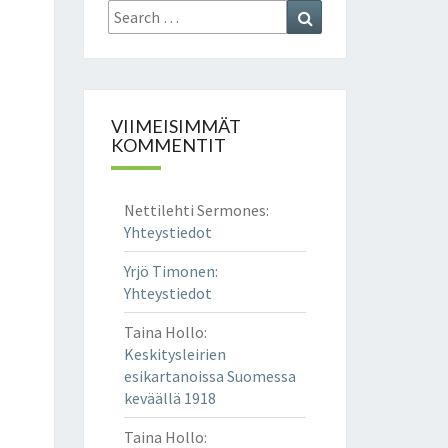
Search
Search
for:
VIIMEISIMMÄT
KOMMENTIT
Nettilehti Sermones
:
Yhteystiedot
Yrjö Timonen
:
Yhteystiedot
Taina Hollo
:
Keskitysleirien
esikartanoissa Suomessa
keväällä 1918
Taina Hollo
: