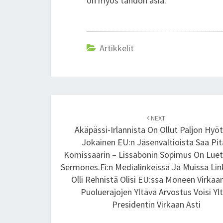
on myös tahdon asia.
Artikkelit
Post
NEXT
navigation
Äkäpässi-Irlannista On Ollut Paljon Hyö
Jokainen EU:n Jäsenvaltioista Saa Pi
Komissaarin – Lissabonin Sopimus On Lue
Sermones.fi:n Medialinkeissä Ja Muissa Lin
Olli Rehnistä Olisi EU:ssa Moneen Virkaan
Puoluerajojen Yltävä Arvostus Voisi Yl
Presidentin Virkaan Asti