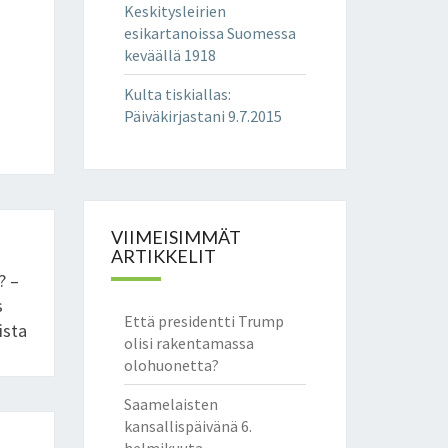
Keskitysleirien
esikartanoissa Suomessa
keväällä 1918
Kulta tiskiallas
:
Päiväkirjastani 9.7.2015
VIIMEISIMMÄT
ARTIKKELIT
? –
s
Että presidentti Trump
ista
olisi rakentamassa
olohuonetta?
Saamelaisten
kansallispäivänä 6.