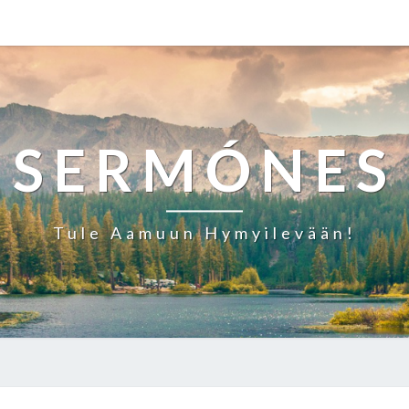
SERMÓNES
Tule Aamuun Hymyilevään!