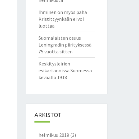
helmikuuta
Ihminen on myös paha
Kristittyynkään ei voi
luottaa
Suomalaisten osuus
Leningradin piirityksessä
75 vuotta sitten
Keskitysleirien
esikartanoissa Suomessa
keväällä 1918
ARKISTOT
helmikuu 2019
(3)