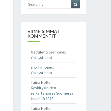
Search
Search
for:
VIIMEISIMMÄT
KOMMENTIT
Nettilehti Sermones
:
Yhteystiedot
Yrjö Timonen
:
Yhteystiedot
Taina Hollo
:
Keskitysleirien
esikartanoissa Suomessa
keväällä 1918
Taina Hollo
: