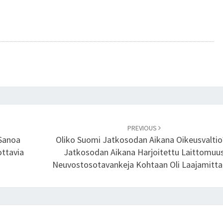
M
A
A
N
–
M
E
R
K
K
I
PREVIOUS
 Sanoa
Oliko Suomi Jatkosodan Aikana Oikeusvaltio
V
ottavia
Jatkosodan Aikana Harjoitettu Laittomuu
U
Neuvostosotavankeja Kohtaan Oli Laajamitta
O
S
I
1
8