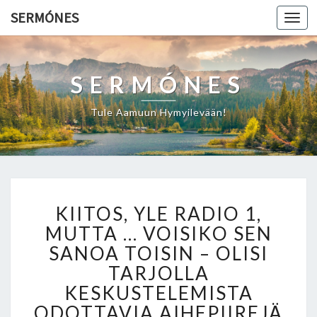
SERMÓNES
Togg
navi
SERMÓNES
Tule Aamuun Hymyilevään!
K
KIITOS, YLE RADIO 1,
I
I
MUTTA … VOISIKO SEN
T
SANOA TOISIN – OLISI
O
TARJOLLA
S
KESKUSTELEMISTA
,
Y
ODOTTAVIA AIHEPIIREJÄ