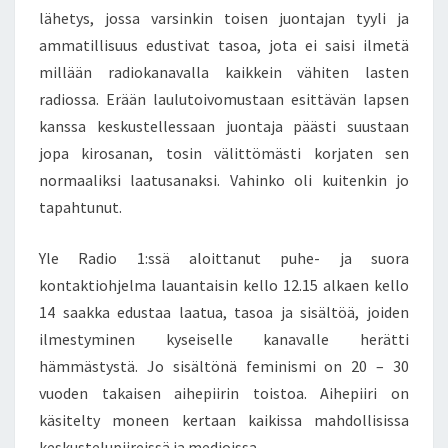
I
lähetys, jossa varsinkin toisen juontajan tyyli ja
S
ammatillisuus edustivat tasoa, jota ei saisi ilmetä
T
A
millään radiokanavalla kaikkein vähiten lasten
O
radiossa. Erään laulutoivomustaan esittävän lapsen
D
kanssa keskustellessaan juontaja päästi suustaan
O
jopa kirosanan, tosin välittömästi korjaten sen
T
normaaliksi laatusanaksi. Vahinko oli kuitenkin jo
T
A
tapahtunut.
V
I
Yle Radio 1:ssä aloittanut puhe- ja suora
A
kontaktiohjelma lauantaisin kello 12.15 alkaen kello
A
14 saakka edustaa laatua, tasoa ja sisältöä, joiden
I
H
ilmestyminen kyseiselle kanavalle herätti
E
hämmästystä. Jo sisältönä feminismi on 20 – 30
P
vuoden takaisen aihepiirin toistoa. Aihepiiri on
I
käsitelty moneen kertaan kaikissa mahdollisissa
I
R
keskustelupiireissä ja medioissa.