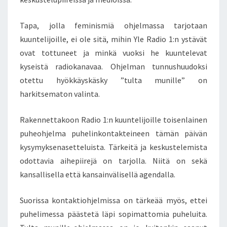
E
J
Tapa, jolla feminismiä ohjelmassa tarjotaan
Ä
kuuntelijoille, ei ole sitä, mihin Yle Radio 1:n ystävät
ovat tottuneet ja minkä vuoksi he kuuntelevat
kyseistä radiokanavaa. Ohjelman tunnushuudoksi
otettu hyökkäyskäsky ”tulta munille” on
harkitsematon valinta.
Rakennettakoon Radio 1:n kuuntelijoille toisenlainen
puheohjelma puhelinkontakteineen tämän päivän
kysymyksenasetteluista. Tärkeitä ja keskustelemista
odottavia aihepiirejä on tarjolla. Niitä on sekä
kansallisella että kansainvälisellä agendalla.
Suorissa kontaktiohjelmissa on tärkeää myös, ettei
puhelimessa päästetä läpi sopimattomia puheluita.