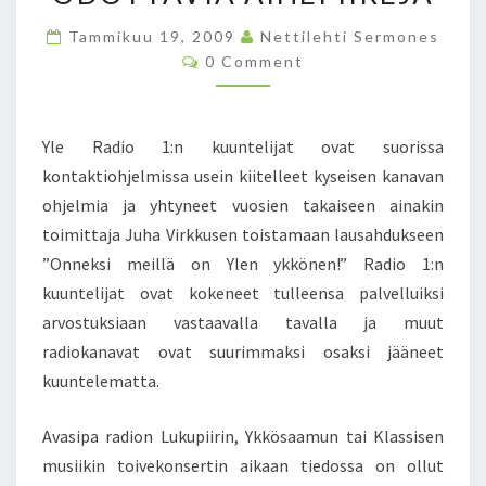
L
E
Tammikuu 19, 2009
Nettilehti Sermones
R
C
0 Comment
O
A
M
D
M
E
I
N
Yle Radio 1:n kuuntelijat ovat suorissa
O
T
S
1
kontaktiohjelmissa usein kiitelleet kyseisen kanavan
,
ohjelmia ja yhtyneet vuosien takaiseen ainakin
M
toimittaja Juha Virkkusen toistamaan lausahdukseen
U
”Onneksi meillä on Ylen ykkönen!” Radio 1:n
T
kuuntelijat ovat kokeneet tulleensa palvelluiksi
T
A
arvostuksiaan vastaavalla tavalla ja muut
…
radiokanavat ovat suurimmaksi osaksi jääneet
V
kuuntelematta.
O
I
Avasipa radion Lukupiirin, Ykkösaamun tai Klassisen
S
I
musiikin toivekonsertin aikaan tiedossa on ollut
K