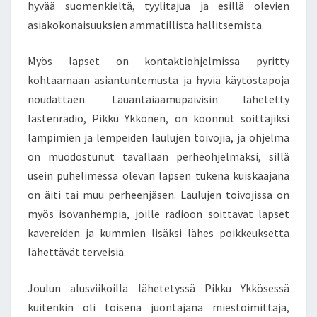
hyvää suomenkieltä, tyylitajua ja esillä olevien
O
asiakokonaisuuksien ammatillista hallitsemista.
S
E
Myös lapset on kontaktiohjelmissa pyritty
N
S
kohtaamaan asiantuntemusta ja hyviä käytöstapoja
A
noudattaen. Lauantaiaamupäivisin lähetetty
N
lastenradio, Pikku Ykkönen, on koonnut soittajiksi
O
lämpimien ja lempeiden laulujen toivojia, ja ohjelma
A
T
on muodostunut tavallaan perheohjelmaksi, sillä
O
usein puhelimessa olevan lapsen tukena kuiskaajana
I
on äiti tai muu perheenjäsen. Laulujen toivojissa on
S
myös isovanhempia, joille radioon soittavat lapset
I
kavereiden ja kummien lisäksi lähes poikkeuksetta
N
–
lähettävät terveisiä.
O
L
Joulun alusviikoilla lähetetyssä Pikku Ykkösessä
I
kuitenkin oli toisena juontajana miestoimittaja,
S