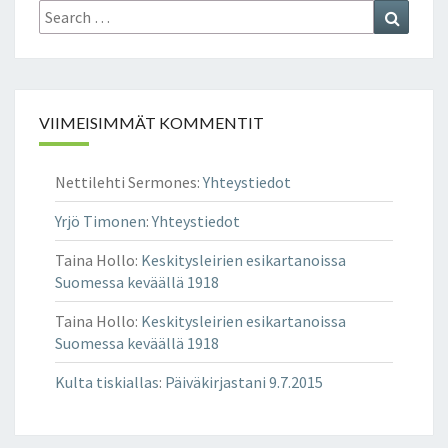
Search
Search
for:
VIIMEISIMMÄT KOMMENTIT
Nettilehti Sermones
:
Yhteystiedot
Yrjö Timonen
:
Yhteystiedot
Taina Hollo
:
Keskitysleirien esikartanoissa
Suomessa keväällä 1918
Taina Hollo
:
Keskitysleirien esikartanoissa
Suomessa keväällä 1918
Kulta tiskiallas
:
Päiväkirjastani 9.7.2015