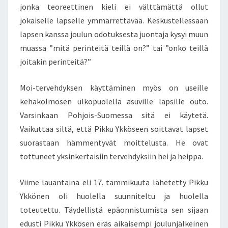
jonka teoreettinen kieli ei välttämättä ollut
I
T
jokaiselle lapselle ymmärrettävää. Keskustellessaan
A
lapsen kanssa joulun odotuksesta juontaja kysyi muun
R
muassa ”mitä perinteitä teillä on?” tai ”onko teillä
J
joitakin perinteitä?”
O
L
L
Moi-tervehdyksen käyttäminen myös on useille
A
kehäkolmosen ulkopuolella asuville lapsille outo.
K
Varsinkaan Pohjois-Suomessa sitä ei käytetä.
E
Vaikuttaa siltä, että Pikku Ykköseen soittavat lapset
S
K
suorastaan hämmentyvät moittelusta. He ovat
U
tottuneet yksinkertaisiin tervehdyksiin hei ja heippa.
S
T
Viime lauantaina eli 17. tammikuuta lähetetty Pikku
E
Ykkönen oli huolella suunniteltu ja huolella
L
E
toteutettu. Täydellistä epäonnistumista sen sijaan
M
edusti Pikku Ykkösen eräs aikaisempi joulunjälkeinen