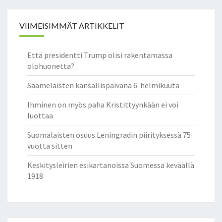
VIIMEISIMMÄT ARTIKKELIT
Että presidentti Trump olisi rakentamassa
olohuonetta?
Saamelaisten kansallispäivänä 6. helmikuuta
Ihminen on myös paha Kristittyynkään ei voi
luottaa
Suomalaisten osuus Leningradin piirityksessä 75
vuotta sitten
Keskitysleirien esikartanoissa Suomessa keväällä
1918