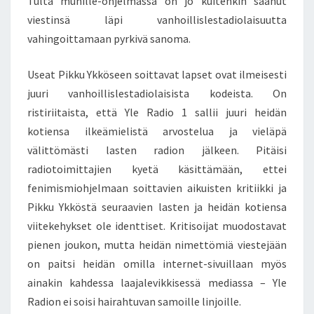
Tulta munille-ohjelmassa on jo kuitenkin saanut
viestinsä läpi vanhoillislestadiolaisuutta
vahingoittamaan pyrkivä sanoma.
Useat Pikku Ykköseen soittavat lapset ovat ilmeisesti
juuri vanhoillislestadiolaisista kodeista. On
ristiriitaista, että Yle Radio 1 sallii juuri heidän
kotiensa ilkeämielistä arvostelua ja vieläpä
välittömästi lasten radion jälkeen. Pitäisi
radiotoimittajien kyetä käsittämään, ettei
fenimismiohjelmaan soittavien aikuisten kritiikki ja
Pikku Ykköstä seuraavien lasten ja heidän kotiensa
viitekehykset ole identtiset. Kritisoijat muodostavat
pienen joukon, mutta heidän nimettömiä viestejään
on paitsi heidän omilla internet-sivuillaan myös
ainakin kahdessa laajalevikkisessä mediassa – Yle
Radion ei soisi hairahtuvan samoille linjoille.