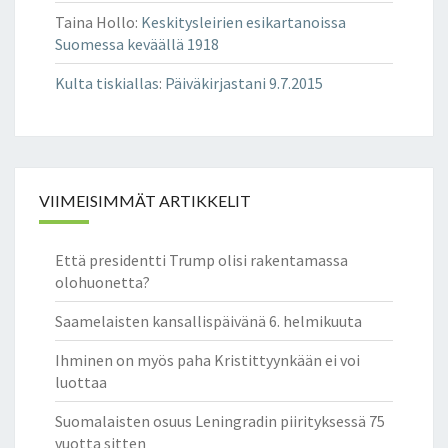
Taina Hollo
:
Keskitysleirien esikartanoissa
Suomessa keväällä 1918
Kulta tiskiallas
:
Päiväkirjastani 9.7.2015
VIIMEISIMMÄT ARTIKKELIT
Että presidentti Trump olisi rakentamassa
olohuonetta?
Saamelaisten kansallispäivänä 6. helmikuuta
Ihminen on myös paha Kristittyynkään ei voi
luottaa
Suomalaisten osuus Leningradin piirityksessä 75
vuotta sitten