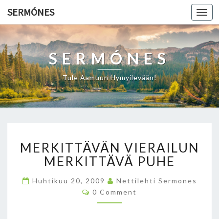
SERMÓNES
Togg
navi
SERMÓNES
Tule Aamuun Hymyilevään!
M
MERKITTÄVÄN VIERAILUN
E
R
MERKITTÄVÄ PUHE
K
I
Huhtikuu 20, 2009
Nettilehti Sermones
T
C
0 Comment
O
T
M
Ä
M