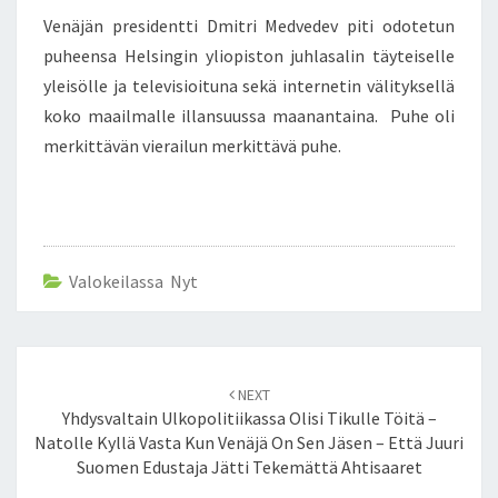
E
V
N
Venäjän presidentti Dmitri Medvedev piti odotetun
Ä
T
S
puheensa Helsingin yliopiston juhlasalin täyteiselle
N
V
yleisölle ja televisioituna sekä internetin välityksellä
I
koko maailmalle illansuussa maanantaina. Puhe oli
E
merkittävän vierailun merkittävä puhe.
R
A
I
L
U
N
Valokeilassa Nyt
M
E
R
K
Post
NEXT
I
navigation
Yhdysvaltain Ulkopolitiikassa Olisi Tikulle Töitä –
T
Natolle Kyllä Vasta Kun Venäjä On Sen Jäsen – Että Juuri
T
Suomen Edustaja Jätti Tekemättä Ahtisaaret
Ä
V