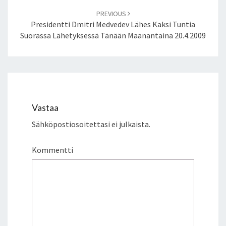
Ä
PREVIOUS
P
Presidentti Dmitri Medvedev Lähes Kaksi Tuntia
U
Suorassa Lähetyksessä Tänään Maanantaina 20.4.2009
H
E
Vastaa
Sähköpostiosoitettasi ei julkaista.
Kommentti