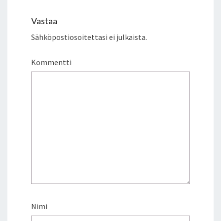
L
Ä
Vastaa
H
Sähköpostiosoitettasi ei julkaista.
E
T
Y
Kommentti
K
S
E
S
S
Ä
T
Ä
N
Ä
Ä
N
M
Nimi
A