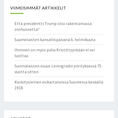
VIIMEISIMMÄT ARTIKKELIT
Että presidentti Trump olisi rakentamassa
olohuonetta?
Saamelaisten kansallispäivänä 6. helmikuuta
Ihminen on myös paha Kristittyynkään ei voi
luottaa
Suomalaisten osuus Leningradin piirityksessä 75
vuotta sitten
Keskitysleirien esikartanoissa Suomessa keväällä
1918