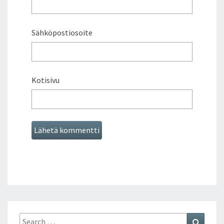
A
N
A
Sähköpostiosoite
N
T
A
I
N
Kotisivu
A
2
0
.
4
.
2
0
0
9
Search
Search