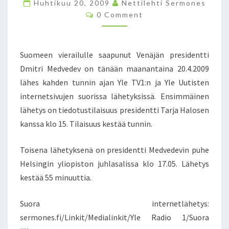
Huhtikuu 20, 2009
T
Nettilehti Sermones
C
T
0 Comment
O
I
M
M
D
E
M
N
Suomeen vierailulle saapunut Venäjän presidentti
T
I
S
Dmitri Medvedev on tänään maanantaina 20.4.2009
T
lähes kahden tunnin ajan Yle TV1:n ja Yle Uutisten
R
I
internetsivujen suorissa lähetyksissä. Ensimmäinen
M
lähetys on tiedotustilaisuus presidentti Tarja Halosen
E
kanssa klo 15. Tilaisuus kestää tunnin.
D
V
Toisena lähetyksenä on presidentti Medvedevin puhe
E
D
Helsingin yliopiston juhlasalissa klo 17.05. Lähetys
E
kestää 55 minuuttia.
V
L
Suora internetlähetys:
Ä
sermones.fi/Linkit/Medialinkit/Yle Radio 1/Suora
H
E