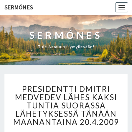
SERMÓNES
Togg
navi
SERMÓNES
Tule Aamuun Hymyilevään!
P
PRESIDENTTI DMITRI
R
E
MEDVEDEV LÄHES KAKSI
S
TUNTIA SUORASSA
I
LÄHETYKSESSÄ TÄNÄÄN
D
MAANANTAINA 20.4.2009
E
N