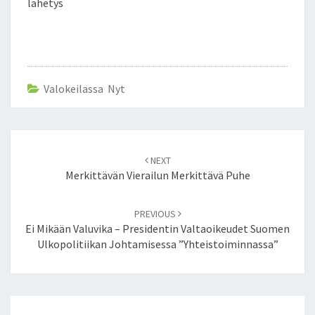
lähetys
S
K
A
K
S
Valokeilassa Nyt
I
T
U
N
Post
T
NEXT
navigation
I
Merkittävän Vierailun Merkittävä Puhe
A
S
PREVIOUS
U
Ei Mikään Valuvika – Presidentin Valtaoikeudet Suomen
O
Ulkopolitiikan Johtamisessa ”yhteistoiminnassa”
R
A
S
S
A