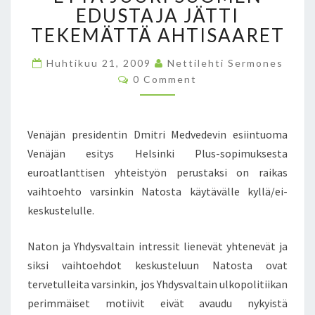
T
EDUSTAJA JÄTTI
A
TEKEMÄTTÄ AHTISAARET
I
N
Huhtikuu 21, 2009
Nettilehti Sermones
U
C
0 Comment
L
O
K
M
M
O
E
P
N
Venäjän presidentin Dmitri Medvedevin esiintuoma
T
O
S
Venäjän esitys Helsinki Plus-sopimuksesta
L
euroatlanttisen yhteistyön perustaksi on raikas
I
T
vaihtoehto varsinkin Natosta käytävälle kyllä/ei-
I
keskustelulle.
I
K
Naton ja Yhdysvaltain intressit lienevät yhtenevät ja
A
siksi vaihtoehdot keskusteluun Natosta ovat
S
S
tervetulleita varsinkin, jos Yhdysvaltain ulkopolitiikan
A
perimmäiset motiivit eivät avaudu nykyistä
O