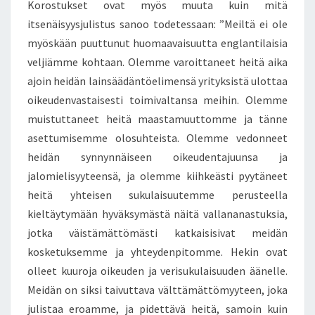
Korostukset ovat myös muuta kuin mitä
itsenäisyysjulistus sanoo todetessaan: ”Meiltä ei ole
myöskään puuttunut huomaavaisuutta englantilaisia
veljiämme kohtaan. Olemme varoittaneet heitä aika
ajoin heidän lainsäädäntöelimensä yrityksistä ulottaa
oikeudenvastaisesti toimivaltansa meihin. Olemme
muistuttaneet heitä maastamuuttomme ja tänne
asettumisemme olosuhteista. Olemme vedonneet
heidän synnynnäiseen oikeudentajuunsa ja
jalomielisyyteensä, ja olemme kiihkeästi pyytäneet
heitä yhteisen sukulaisuutemme perusteella
kieltäytymään hyväksymästä näitä vallananastuksia,
jotka väistämättömästi katkaisisivat meidän
kosketuksemme ja yhteydenpitomme. Hekin ovat
olleet kuuroja oikeuden ja verisukulaisuuden äänelle.
Meidän on siksi taivuttava välttämättömyyteen, joka
julistaa eroamme, ja pidettävä heitä, samoin kuin