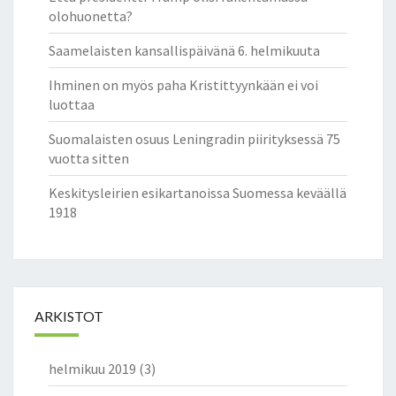
olohuonetta?
Saamelaisten kansallispäivänä 6. helmikuuta
Ihminen on myös paha Kristittyynkään ei voi
luottaa
Suomalaisten osuus Leningradin piirityksessä 75
vuotta sitten
Keskitysleirien esikartanoissa Suomessa keväällä
1918
ARKISTOT
helmikuu 2019
(3)