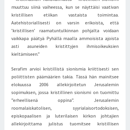
muuttuu siinä vaiheessa, kun se näyttäisi vaativan
kristillisen etiikan vastaista toimintaa.
Aatehistoriallisesti on varsin erikoista, että
’kristillisen’ raamatuntulkinnan pohjalta voidaan
vaikkapa päätyä Pyhällä maalla ammoisista ajoista
asti asuneiden kristittyjen ihmisoikeuksien
kieltämiseen.”
Serafim arvioi kristillistä sionismia kriittisesti sen
poliittisten päämäärien takia. Tässä hän mainitsee
elokuussa 2006 allekirjoitetun Jerusalemin
sopimuksen, jossa kristillinen sionismi on tuomittu
”erheellisenä oppina”. Jerusalemin
roomalaiskatolisen, syyrialaisortodoksisen,
episkopaalisen ja luterilaisen kirkon johtajien
allekirjoittama julistus tuomitsee kristillisen