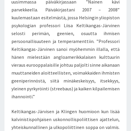
uusimmassa päiväkirjassaan ”Nainen kävi
parvekkeella. Päiväkirjastani 2007 – 2008”
kuulemastaan esitelmästä, jossa Helsingin yliopiston
psykologian professori Liisa Keltikangas-Järvinen
selosti perimän, geenien, osuutta ihmisen
persoonallisuuteen ja temperamenttiin. ”Professori
Keltikangas-Järvinen sanoi myöhemmin illalla, että
hänen mielestään angloamerikkalaisen kulttuurin
vieraus eurooppalaisille johtuu paljolti sinne aikanaan
muuttaneiden aloitteellisten, voimakkaiden ihmisten
geeniperinnöstä, siitä minäkeskeisyys, itsekkyys,
yleinen pyrkyröinti (streebaus) ja kaiken kilpailemisen
ihannointi.”
Keltikangas-Järvisen ja Klingen huomioon kun lisää
kalvinistispohjaisen uskonnollispoliittisen ajattelun,
yhteiskunnallinen ja ulkopoliittinen soppa on valmis.