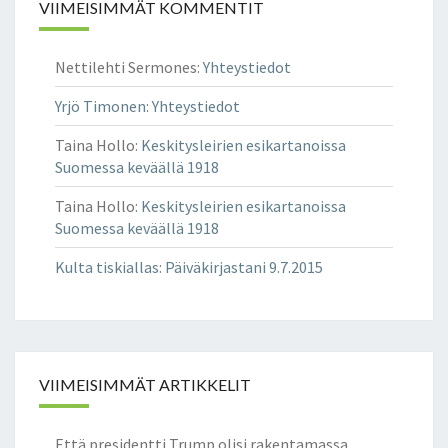
VIIMEISIMMÄT KOMMENTIT
Nettilehti Sermones
:
Yhteystiedot
Yrjö Timonen
:
Yhteystiedot
Taina Hollo
:
Keskitysleirien esikartanoissa
Suomessa keväällä 1918
Taina Hollo
:
Keskitysleirien esikartanoissa
Suomessa keväällä 1918
Kulta tiskiallas
:
Päiväkirjastani 9.7.2015
VIIMEISIMMÄT ARTIKKELIT
Että presidentti Trump olisi rakentamassa