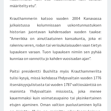
määritelty etu”.
Krauthammerin katsoo vuoden 2004 Kanavassa
julkaistussa kolumnissaan uskontunnustuksen
historian juontavan kahdensadan vuoden taakse:
”Amerikka on ainutlaatuinen kansakunta, joka ei
rakennu veren, rodun tai verisukulaisuuden vaan tietyn
lupauksen varaan. Tuon lupauksen nimiin sen pyhää
kunniaa on vannottu jo kahden vuosisadan ajan”.
Paitsi presidentti Bushilta myös Krauthammerilta
tulisi kysyä, missä kohdassa Yhdysvaltain vuoden 1776
itsenäisyysjulistusta tai vuoden 1787 valtiosääntöä on
maininta Yhdysvaltain missiosta, joka menee
kauemmaksi kuin voimatasapaino tai yksinkertainen
etujen ajaminen. Oman valtion puolustaminen kyllä