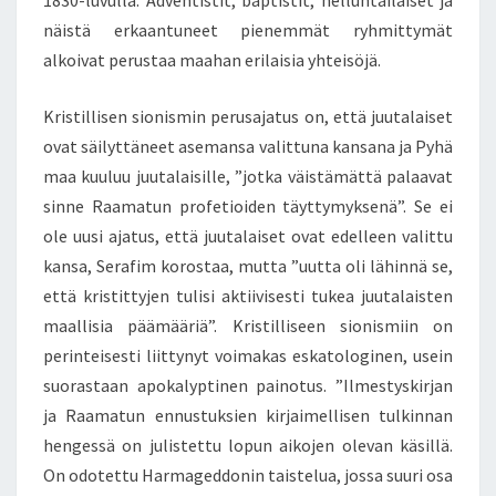
1830-luvulla. Adventistit, baptistit, helluntailaiset ja
näistä erkaantuneet pienemmät ryhmittymät
alkoivat perustaa maahan erilaisia yhteisöjä.
Kristillisen sionismin perusajatus on, että juutalaiset
ovat säilyttäneet asemansa valittuna kansana ja Pyhä
maa kuuluu juutalaisille, ”jotka väistämättä palaavat
sinne Raamatun profetioiden täyttymyksenä”. Se ei
ole uusi ajatus, että juutalaiset ovat edelleen valittu
kansa, Serafim korostaa, mutta ”uutta oli lähinnä se,
että kristittyjen tulisi aktiivisesti tukea juutalaisten
maallisia päämääriä”. Kristilliseen sionismiin on
perinteisesti liittynyt voimakas eskatologinen, usein
suorastaan apokalyptinen painotus. ”Ilmestyskirjan
ja Raamatun ennustuksien kirjaimellisen tulkinnan
hengessä on julistettu lopun aikojen olevan käsillä.
On odotettu Harmageddonin taistelua, jossa suuri osa