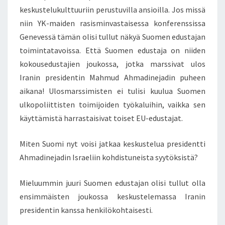
keskustelukulttuuriin perustuvilla ansioilla. Jos missä
niin YK-maiden rasisminvastaisessa konferenssissa
Genevessä tämän olisi tullut näkyä Suomen edustajan
toimintatavoissa. Että Suomen edustaja on niiden
kokousedustajien joukossa, jotka marssivat ulos
Iranin presidentin Mahmud Ahmadinejadin puheen
aikana! Ulosmarssimisten ei tulisi kuulua Suomen
ulkopoliittisten toimijoiden työkaluihin, vaikka sen
käyttämistä harrastaisivat toiset EU-edustajat.
Miten Suomi nyt voisi jatkaa keskustelua presidentti
Ahmadinejadin Israeliin kohdistuneista syytöksistä?
Mieluummin juuri Suomen edustajan olisi tullut olla
ensimmäisten joukossa keskustelemassa Iranin
presidentin kanssa henkilökohtaisesti.