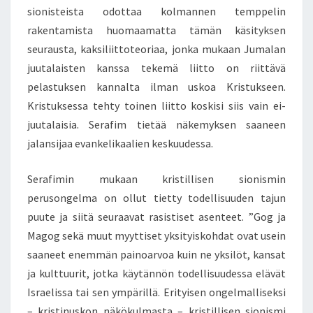
sionisteista odottaa kolmannen temppelin
rakentamista huomaamatta tämän käsityksen
seurausta, kaksiliittoteoriaa, jonka mukaan Jumalan
juutalaisten kanssa tekemä liitto on riittävä
pelastuksen kannalta ilman uskoa Kristukseen.
Kristuksessa tehty toinen liitto koskisi siis vain ei-
juutalaisia. Serafim tietää näkemyksen saaneen
jalansijaa evankelikaalien keskuudessa.
Serafimin mukaan kristillisen sionismin
perusongelma on ollut tietty todellisuuden tajun
puute ja siitä seuraavat rasistiset asenteet. ”Gog ja
Magog sekä muut myyttiset yksityiskohdat ovat usein
saaneet enemmän painoarvoa kuin ne yksilöt, kansat
ja kulttuurit, jotka käytännön todellisuudessa elävät
Israelissa tai sen ympärillä. Erityisen ongelmalliseksi
– kristinuskon näkökulmasta – kristillisen sionismi