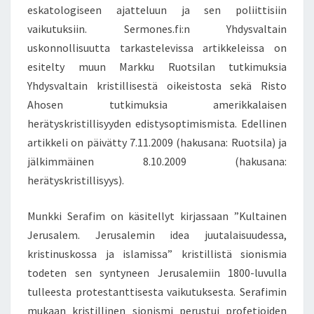
eskatologiseen ajatteluun ja sen poliittisiin
vaikutuksiin. Sermones.fi:n Yhdysvaltain
uskonnollisuutta tarkastelevissa artikkeleissa on
esitelty muun Markku Ruotsilan tutkimuksia
Yhdysvaltain kristillisestä oikeistosta sekä Risto
Ahosen tutkimuksia amerikkalaisen
herätyskristillisyyden edistysoptimismista. Edellinen
artikkeli on päivätty 7.11.2009 (hakusana: Ruotsila) ja
jälkimmäinen 8.10.2009 (hakusana:
herätyskristillisyys).
Munkki Serafim on käsitellyt kirjassaan ”Kultainen
Jerusalem. Jerusalemin idea juutalaisuudessa,
kristinuskossa ja islamissa” kristillistä sionismia
todeten sen syntyneen Jerusalemiin 1800-luvulla
tulleesta protestanttisesta vaikutuksesta. Serafimin
mukaan kristillinen sionismi perustui profetioiden