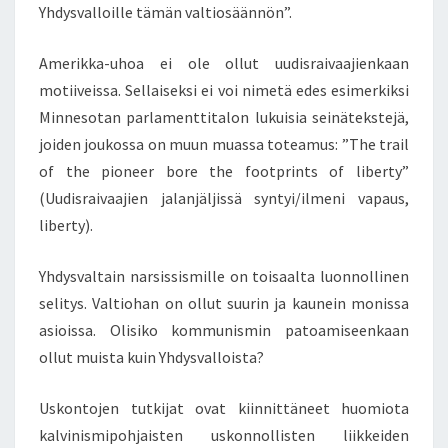
I
Yhdysvalloille tämän valtiosäännön”.
T
E
Amerikka-uhoa ei ole ollut uudisraivaajienkaan
K
motiiveissa. Sellaiseksi ei voi nimetä edes esimerkiksi
E
Minnesotan parlamenttitalon lukuisia seinätekstejä,
M
Ä
joiden joukossa on muun muassa toteamus: ”The trail
T
of the pioneer bore the footprints of liberty”
T
(Uudisraivaajien jalanjäljissä syntyi/ilmeni vapaus,
Ä
liberty).
A
H
T
Yhdysvaltain narsissismille on toisaalta luonnollinen
I
selitys. Valtiohan on ollut suurin ja kaunein monissa
S
asioissa. Olisiko kommunismin patoamiseenkaan
A
ollut muista kuin Yhdysvalloista?
A
R
E
Uskontojen tutkijat ovat kiinnittäneet huomiota
T
kalvinismipohjaisten uskonnollisten liikkeiden