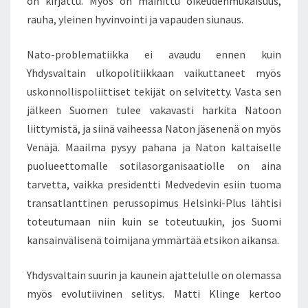
on kirjattu. Myös on mainittu oikeudenmukaisuus,
rauha, yleinen hyvinvointi ja vapauden siunaus.
Nato-problematiikka ei avaudu ennen kuin
Yhdysvaltain ulkopolitiikkaan vaikuttaneet myös
uskonnollispoliittiset tekijät on selvitetty. Vasta sen
jälkeen Suomen tulee vakavasti harkita Natoon
liittymistä, ja siinä vaiheessa Naton jäsenenä on myös
Venäjä. Maailma pysyy pahana ja Naton kaltaiselle
puolueettomalle sotilasorganisaatiolle on aina
tarvetta, vaikka presidentti Medvedevin esiin tuoma
transatlanttinen perussopimus Helsinki-Plus lähtisi
toteutumaan niin kuin se toteutuukin, jos Suomi
kansainvälisenä toimijana ymmärtää etsikon aikansa.
Yhdysvaltain suurin ja kaunein ajattelulle on olemassa
myös evolutiivinen selitys. Matti Klinge kertoo