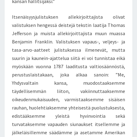
kansan hallitsijaksi.”
R
I
Itsenäisyysjulistuksen allekirjoittajista olivat
S
valistuksen hengessä deistejä tekstin laatija Thomas
U
O
Jefferson ja muista allekirjoittajista muun muassa
M
Benjamin Franklin. Valistuksen vapaus-, veljeys- ja
E
tasa-arvo-aatteet julistuksessa ilmenevät, mutta
N
suurin ja kaunein-ajattelua siitä ei voi tunnistaa eikä
E
myöskään vuonna 1787 laaditusta valtiosäännöstä,
D
U
perustuslaistakaan, joka alkaa sanoin: ”Me,
S
Yhdysvaltain kansa, muodostaaksemme
T
täydellisemmän liiton, vakiinnuttaaksemme
A
oikeudenmukaisuuden, varmistaaksemme sisäisen
J
A
rauhan, huolehtiaksemme yhteisestä puolustuksesta,
J
edistääksemme yleistä hyvinvointia sekä
Ä
turvataksemme vapauden siunaukset itsellemme ja
T
jälkeläisillemme säädämme ja asetamme Amerikan
T