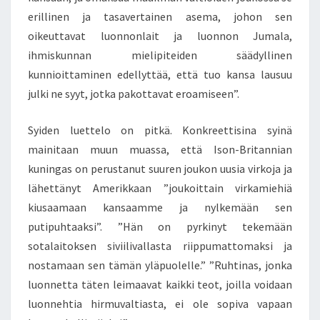
Ä
erillinen ja tasavertainen asema, johon sen
J
Ä
oikeuttavat luonnonlait ja luonnon Jumala,
O
ihmiskunnan mielipiteiden säädyllinen
N
kunnioittaminen edellyttää, että tuo kansa lausuu
S
julki ne syyt, jotka pakottavat eroamiseen”.
E
N
J
Syiden luettelo on pitkä. Konkreettisina syinä
Ä
mainitaan muun muassa, että Ison-Britannian
S
kuningas on perustanut suuren joukon uusia virkoja ja
E
lähettänyt Amerikkaan ”joukoittain virkamiehiä
N
kiusaamaan kansaamme ja nylkemään sen
–
E
putipuhtaaksi”. ”Hän on pyrkinyt tekemään
T
sotalaitoksen siviilivallasta riippumattomaksi ja
T
nostamaan sen tämän yläpuolelle.” ”Ruhtinas, jonka
Ä
luonnetta täten leimaavat kaikki teot, joilla voidaan
J
U
luonnehtia hirmuvaltiasta, ei ole sopiva vapaan
U