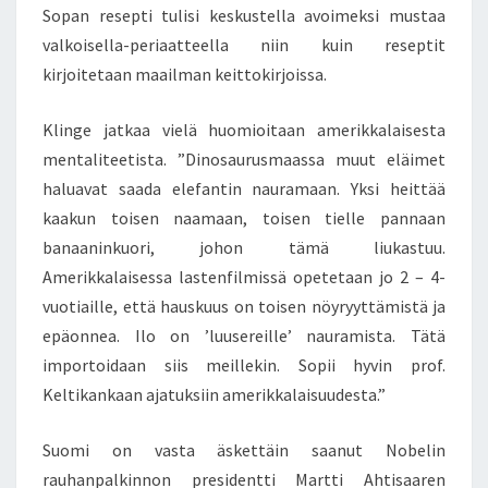
Sopan resepti tulisi keskustella avoimeksi mustaa
valkoisella-periaatteella niin kuin reseptit
kirjoitetaan maailman keittokirjoissa.
Klinge jatkaa vielä huomioitaan amerikkalaisesta
mentaliteetista. ”Dinosaurusmaassa muut eläimet
haluavat saada elefantin nauramaan. Yksi heittää
kaakun toisen naamaan, toisen tielle pannaan
banaaninkuori, johon tämä liukastuu.
Amerikkalaisessa lastenfilmissä opetetaan jo 2 – 4-
vuotiaille, että hauskuus on toisen nöyryyttämistä ja
epäonnea. Ilo on ’luusereille’ nauramista. Tätä
importoidaan siis meillekin. Sopii hyvin prof.
Keltikankaan ajatuksiin amerikkalaisuudesta.”
Suomi on vasta äskettäin saanut Nobelin
rauhanpalkinnon presidentti Martti Ahtisaaren