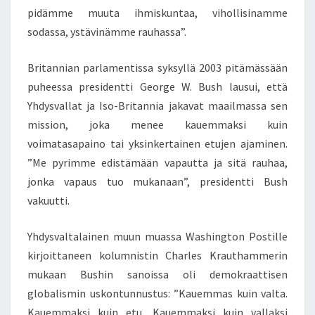
pidämme muuta ihmiskuntaa, vihollisinamme
sodassa, ystävinämme rauhassa”.
Britannian parlamentissa syksyllä 2003 pitämässään
puheessa presidentti George W. Bush lausui, että
Yhdysvallat ja Iso-Britannia jakavat maailmassa sen
mission, joka menee kauemmaksi kuin
voimatasapaino tai yksinkertainen etujen ajaminen.
”Me pyrimme edistämään vapautta ja sitä rauhaa,
jonka vapaus tuo mukanaan”, presidentti Bush
vakuutti.
Yhdysvaltalainen muun muassa Washington Postille
kirjoittaneen kolumnistin Charles Krauthammerin
mukaan Bushin sanoissa oli demokraattisen
globalismin uskontunnustus: ”Kauemmas kuin valta.
Kauemmaksi kuin etu. Kauemmaksi kuin vallaksi