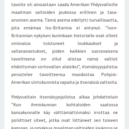
O
tavoite oli ainoastaan saada Amerikan Yhdysvalloille
L
maailman valtioiden joukossa erillinen ja tasa-
L
arvoinen asema. Tämä asema edellytti turvallisuutta,
E
jota emämaa Iso-Britannia ei antanut. ”Ison-
K
Britannian nykyisen kuninkaan historialle ovat olleet
Y
L
ominaisia toistuneet loukkaukset ja
L
vallananastukset, joiden kaikkien suoranaisena
Ä
tavoitteena on ollut alistaa nämä valtiot
V
ehdottoman sortovallan alaisiksi”, itsenäisyysjulistus
A
S
perustelee tavoitteensa muodostaa Pohjois-
T
Amerikan siirtokunnista vapaita ja itsenäisiä valtioita.
A
K
Yhdysvaltain itsenäisyysjulistus alkaa johdatteluin
U
”Kun ihmiskunnan kohtaloiden saatossa
N
V
kansakunnalle käy välttämättömäksi irrottaa ne
E
poliittiset siteet, jotka ovat liittäneet sen toiseen
N
kansaan, ja omaksua maailman valtioiden joukossa se