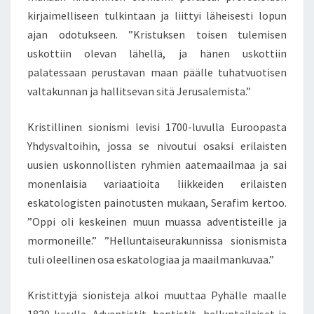
kirjaimelliseen tulkintaan ja liittyi läheisesti lopun
ajan odotukseen. ”Kristuksen toisen tulemisen
uskottiin olevan lähellä, ja hänen uskottiin
palatessaan perustavan maan päälle tuhatvuotisen
valtakunnan ja hallitsevan sitä Jerusalemista.”
Kristillinen sionismi levisi 1700-luvulla Euroopasta
Yhdysvaltoihin, jossa se nivoutui osaksi erilaisten
uusien uskonnollisten ryhmien aatemaailmaa ja sai
monenlaisia variaatioita liikkeiden erilaisten
eskatologisten painotusten mukaan, Serafim kertoo.
”Oppi oli keskeinen muun muassa adventisteille ja
mormoneille.” ”Helluntaiseurakunnissa sionismista
tuli oleellinen osa eskatologiaa ja maailmankuvaa.”
Kristittyjä sionisteja alkoi muuttaa Pyhälle maalle