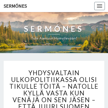
SERMÓNES
Togg
navi
SERMÓNES
Tule Aamuun Hymyilevään!
Y
YHDYSVALTAIN
H
D
ULKOPOLITIIKASSA OLISI
Y
TIKULLE TÖITÄ – NATOLLE
S
KYLLÄ VASTA KUN
V
VENÄJÄ ON SEN JÄSEN –
A
L
ETTÄ JUURI SUOMEN