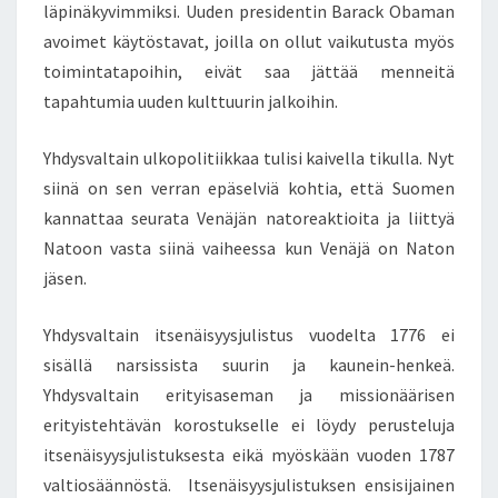
läpinäkyvimmiksi. Uuden presidentin Barack Obaman
L
avoimet käytöstavat, joilla on ollut vaikutusta myös
I
toimintatapoihin, eivät saa jättää menneitä
S
I
tapahtumia uuden kulttuurin jalkoihin.
T
I
Yhdysvaltain ulkopolitiikkaa tulisi kaivella tikulla. Nyt
K
siinä on sen verran epäselviä kohtia, että Suomen
U
kannattaa seurata Venäjän natoreaktioita ja liittyä
L
L
Natoon vasta siinä vaiheessa kun Venäjä on Naton
E
jäsen.
T
Ö
Yhdysvaltain itsenäisyysjulistus vuodelta 1776 ei
I
sisällä narsissista suurin ja kaunein-henkeä.
T
Ä
Yhdysvaltain erityisaseman ja missionäärisen
–
erityistehtävän korostukselle ei löydy perusteluja
N
itsenäisyysjulistuksesta eikä myöskään vuoden 1787
A
valtiosäännöstä. Itsenäisyysjulistuksen ensisijainen
T