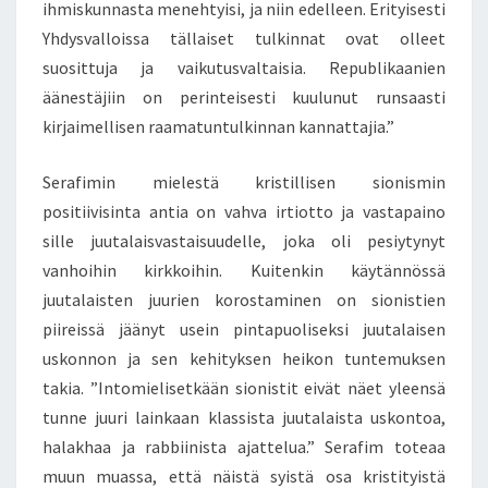
ihmiskunnasta menehtyisi, ja niin edelleen. Erityisesti
Yhdysvalloissa tällaiset tulkinnat ovat olleet
suosittuja ja vaikutusvaltaisia. Republikaanien
äänestäjiin on perinteisesti kuulunut runsaasti
kirjaimellisen raamatuntulkinnan kannattajia.”
Serafimin mielestä kristillisen sionismin
positiivisinta antia on vahva irtiotto ja vastapaino
sille juutalaisvastaisuudelle, joka oli pesiytynyt
vanhoihin kirkkoihin. Kuitenkin käytännössä
juutalaisten juurien korostaminen on sionistien
piireissä jäänyt usein pintapuoliseksi juutalaisen
uskonnon ja sen kehityksen heikon tuntemuksen
takia. ”Intomielisetkään sionistit eivät näet yleensä
tunne juuri lainkaan klassista juutalaista uskontoa,
halakhaa ja rabbiinista ajattelua.” Serafim toteaa
muun muassa, että näistä syistä osa kristityistä