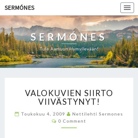
SERMÓNES
Togg
navi
SERMÓNES
Tule Aamuun Hymyilevään!
V
VALOKUVIEN SIIRTO
A
L
VIIVÄSTYNYT!
O
K
Toukokuu 4, 2009
Nettilehti Sermones
U
C
0 Comment
O
V
M
I
M