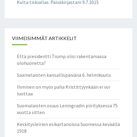
Kulta tiskiallas
:
Päiväkirjastani 9.7.2015
VIIMEISIMMÄT ARTIKKELIT
Että presidentti Trump olisi rakentamassa
olohuonetta?
Saamelaisten kansallispäivänä 6. helmikuuta
Ihminen on myös paha Kristittyynkään ei voi
luottaa
Suomalaisten osuus Leningradin piirityksessä 75
vuotta sitten
Keskitysleirien esikartanoissa Suomessa keväällä
1918