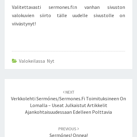
E
E
N
Valitettavasti sermones.fi:n vanhan sivuston
N
T
S
valokuvien siirto tälle uudelle sivustolle on
S
I
viivästynyt!
I
R
T
O
V
Valokeilassa Nyt
I
I
V
Ä
Post
S
NEXT
navigation
T
Verkkolehti Sermónes/sermones.fi Toimituksineen On
Y
Lomalla – Useat Julkaistut Artikkelit
N
Ajankohtaisuudessaan Edelleen Polttavia
Y
T
PREVIOUS
!
Sermónes! Onnea!