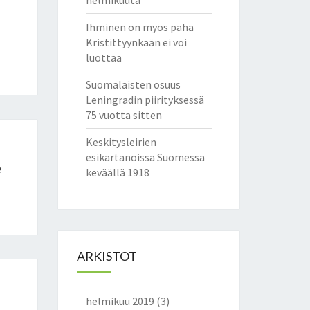
helmikuuta
Ihminen on myös paha
Kristittyynkään ei voi
luottaa
Suomalaisten osuus
Leningradin piirityksessä
75 vuotta sitten
Keskitysleirien
esikartanoissa Suomessa
e
keväällä 1918
ARKISTOT
helmikuu 2019
(3)