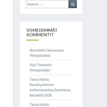
Search
Search
for:
VIIMEISIMMÄT
KOMMENTIT
Nettilehti Sermones
:
Yhteystiedot
Yrjö Timonen
:
Yhteystiedot
Taina Hollo
:
Keskitysleirien
esikartanoissa Suomessa
keväällä 1918
Taina Hollo
: