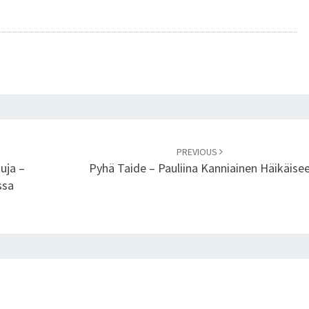
H
T
O
R
I
N
V
Ä
K
PREVIOUS
E
uja –
Pyhä Taide – Pauliina Kanniainen Häikäise
V
ssa
Ä
K
A
N
N
A
N