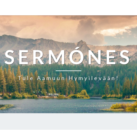
SERMÓNES
Tule Aamuun Hymyilevään!