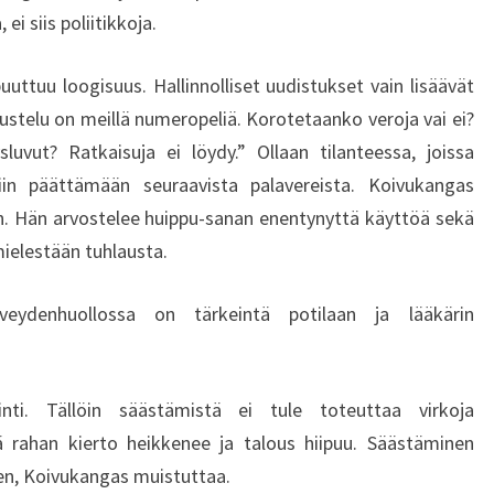
I
ei siis poliitikkoja.
A
–
uuttuu loogisuus. Hallinnolliset uudistukset vain lisäävät
K
ustelu on meillä numeropeliä. Korotetaanko veroja vai ei?
A
U
uvut? Ratkaisuja ei löydy.” Ollaan tilanteessa, joissa
P
siin päättämään seuraavista palavereista. Koivukangas
P
n. Hän arvostelee huippu-sanan enentynyttä käyttöä sekä
A
ielestään tuhlausta.
T
I
E
veydenhuollossa on tärkeintä potilaan ja lääkärin
T
E
E
nti. Tällöin säästämistä ei tule toteuttaa virkoja
N
 rahan kierto heikkenee ja talous hiipuu. Säästäminen
T
en, Koivukangas muistuttaa.
O