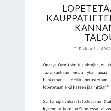
LOPETETA
KAUPPATIETE
KANNA
TALO
Elokuu 31, 200
Onesys Oy:n toimitusjohtajan, oulula
Koivukankaan viesti yhä uusia h
hankemania. Meillä perustetaan 
lopetetaan eikä käteen jää mitään.”
Syntymäpäivähaastattelussaan (Kal
kykene ratkomaan Suomessa talouso