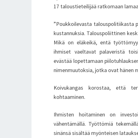
17 taloustieteilijää ratkomaan lamaa, 
”Poukkoilevasta talouspolitiikasta p
kustannuksia. Talouspoliittinen kesk
Mikä on eläkeikä, entä työttömyysl
ihmiset vaeltavat palaveristä toi
evästää lopettamaan piilotuhlaukse
nimenmuutoksia, jotka ovat hänen m
Koivukangas korostaa, että ter
kohtaaminen.
Ihmisten hoitaminen on investoi
vähentämällä. Työttömiä tekemällä
sinänsä sisältää myönteisen latauks