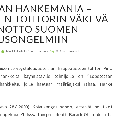
L
AN HANKEMANIA –
O
P
EN TOHTORIN VÄKEVÄ
E
NOTTO SUOMEN
T
E
USONGELMIIN
T
A
C
9
Nettilehti Sermones
0 Comment
A
O
M
N
M
E
H
isen terveystaloustieteilijän, kauppatieteen tohtori Pirjo
N
A
T
ankkeita käynnistäville toimijoille on ”Lopetetaan
S
N
hankkeita, joille haetaan määräajaksi rahaa. Hanke
K
E
M
A
eva 28.8.2009) Koivukangas sanoo, etteivät poliitikot
N
ngelmia. Yhdysvaltain presidentti Barack Obamakin otti