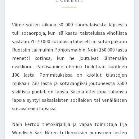
1 Comment
M
A
M
N
E
N
T
T
U
Viime sotien aikana 50 000 suomalaisesta lapsesta
S
T
tuli sotaorpoja, kun isä kaatui taisteluissa vihollista
K
vastaan. Yli 70 000 sotalasta lähetettiin sotaa pakoon
I
Ruotsiin tai muihin Pohjoismaihin. Noin 150 000 lasta
M
U
menetti kotinsa, kun he joutuivat lähtemään
K
evakkoon. Partisaanien uhreina tiedetään kuolleen
S
100 lasta. Pommituksissa on kuollut tilastojen
I
mukaan 230 lasta ja sotavangiksi joutuneesta 2500
I
N
siviilistä puolet on lapsia. Satoja ellei jopa tuhansia
L
lapsia syntyi saksalaisten sotilaiden tai venäläisten
I
sotavankien lapsiksi.
S
Ä
Näin kertoo tietokirjailija ja vapaa toimittaja Irja
N
Ä
Wendisch Sari Nären tutkimuksiin perustuen lasten
I