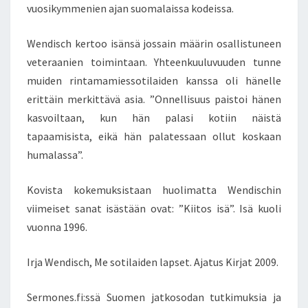
vuosikymmenien ajan suomalaissa kodeissa.
Wendisch kertoo isänsä jossain määrin osallistuneen
veteraanien toimintaan. Yhteenkuuluvuuden tunne
muiden rintamamiessotilaiden kanssa oli hänelle
erittäin merkittävä asia. ”Onnellisuus paistoi hänen
kasvoiltaan, kun hän palasi kotiin näistä
tapaamisista, eikä hän palatessaan ollut koskaan
humalassa”.
Kovista kokemuksistaan huolimatta Wendischin
viimeiset sanat isästään ovat: ”Kiitos isä”. Isä kuoli
vuonna 1996.
Irja Wendisch, Me sotilaiden lapset. Ajatus Kirjat 2009.
Sermones.fi:ssä Suomen jatkosodan tutkimuksia ja