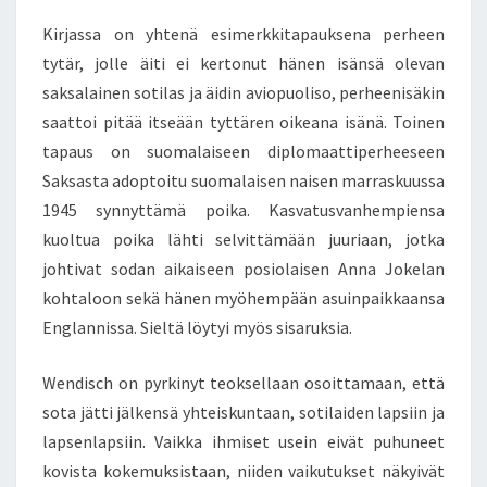
Kirjassa on yhtenä esimerkkitapauksena perheen
tytär, jolle äiti ei kertonut hänen isänsä olevan
saksalainen sotilas ja äidin aviopuoliso, perheenisäkin
saattoi pitää itseään tyttären oikeana isänä. Toinen
tapaus on suomalaiseen diplomaattiperheeseen
Saksasta adoptoitu suomalaisen naisen marraskuussa
1945 synnyttämä poika. Kasvatusvanhempiensa
kuoltua poika lähti selvittämään juuriaan, jotka
johtivat sodan aikaiseen posiolaisen Anna Jokelan
kohtaloon sekä hänen myöhempään asuinpaikkaansa
Englannissa. Sieltä löytyi myös sisaruksia.
Wendisch on pyrkinyt teoksellaan osoittamaan, että
sota jätti jälkensä yhteiskuntaan, sotilaiden lapsiin ja
lapsenlapsiin. Vaikka ihmiset usein eivät puhuneet
kovista kokemuksistaan, niiden vaikutukset näkyivät