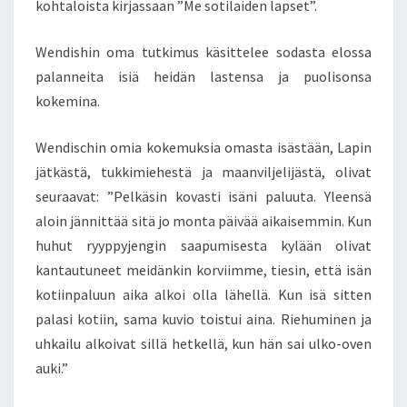
kohtaloista kirjassaan ”Me sotilaiden lapset”.
R
J
Wendishin oma tutkimus käsittelee sodasta elossa
A
palanneita isiä heidän lastensa ja puolisonsa
W
E
kokemina.
N
D
Wendischin omia kokemuksia omasta isästään, Lapin
I
jätkästä, tukkimiehestä ja maanviljelijästä, olivat
S
seuraavat: ”Pelkäsin kovasti isäni paluuta. Yleensä
C
H
aloin jännittää sitä jo monta päivää aikaisemmin. Kun
I
huhut ryyppyjengin saapumisesta kylään olivat
N
kantautuneet meidänkin korviimme, tiesin, että isän
K
kotiinpaluun aika alkoi olla lähellä. Kun isä sitten
I
palasi kotiin, sama kuvio toistui aina. Riehuminen ja
R
J
uhkailu alkoivat sillä hetkellä, kun hän sai ulko-oven
A
auki.”
”
M