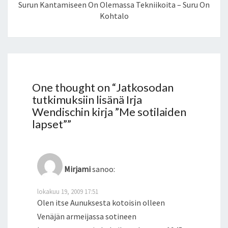
Surun Kantamiseen On Olemassa Tekniikoita – Suru On
Kohtalo
One thought on “
Jatkosodan
tutkimuksiin lisänä Irja
Wendischin kirja ”Me sotilaiden
lapset”
”
Mirjami
sanoo:
lokakuu 19, 2009 17:51
Olen itse Aunuksesta kotoisin olleen
Venäjän armeijassa sotineen