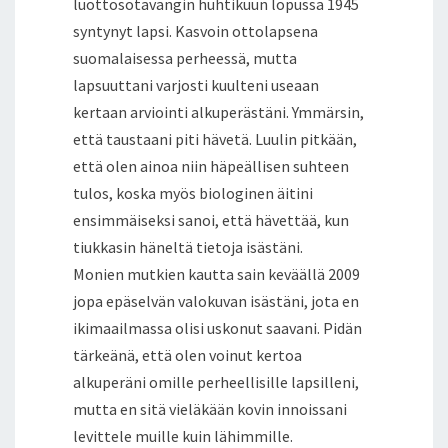
luottosotavangin huhtikuun lopussa 1945
syntynyt lapsi. Kasvoin ottolapsena
suomalaisessa perheessä, mutta
lapsuuttani varjosti kuulteni useaan
kertaan arviointi alkuperästäni. Ymmärsin,
että taustaani piti hävetä. Luulin pitkään,
että olen ainoa niin häpeällisen suhteen
tulos, koska myös biologinen äitini
ensimmäiseksi sanoi, että hävettää, kun
tiukkasin häneltä tietoja isästäni.
Monien mutkien kautta sain keväällä 2009
jopa epäselvän valokuvan isästäni, jota en
ikimaailmassa olisi uskonut saavani. Pidän
tärkeänä, että olen voinut kertoa
alkuperäni omille perheellisille lapsilleni,
mutta en sitä vieläkään kovin innoissani
levittele muille kuin lähimmille.