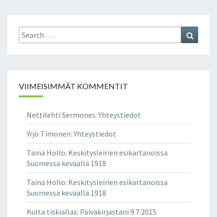
Search
Search
for:
VIIMEISIMMÄT KOMMENTIT
Nettilehti Sermones
:
Yhteystiedot
Yrjö Timonen
:
Yhteystiedot
Taina Hollo
:
Keskitysleirien esikartanoissa
Suomessa keväällä 1918
Taina Hollo
:
Keskitysleirien esikartanoissa
Suomessa keväällä 1918
Kulta tiskiallas
:
Päiväkirjastani 9.7.2015