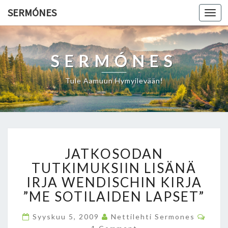
SERMÓNES
Togg
navi
SERMÓNES
Tule Aamuun Hymyilevään!
J
JATKOSODAN
A
T
TUTKIMUKSIIN LISÄNÄ
K
IRJA WENDISCHIN KIRJA
O
”ME SOTILAIDEN LAPSET”
S
O
C
Syyskuu 5, 2009
Nettilehti Sermones
D
O