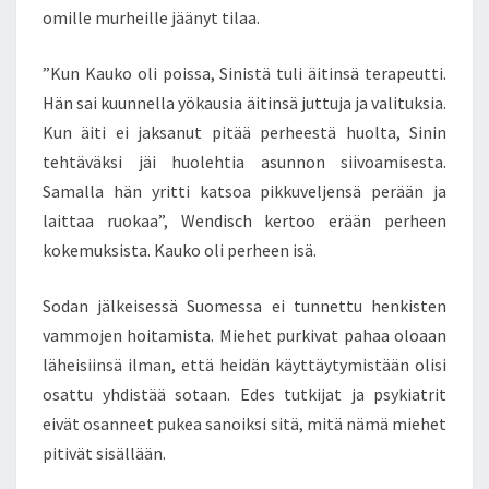
omille murheille jäänyt tilaa.
”Kun Kauko oli poissa, Sinistä tuli äitinsä terapeutti.
Hän sai kuunnella yökausia äitinsä juttuja ja valituksia.
Kun äiti ei jaksanut pitää perheestä huolta, Sinin
tehtäväksi jäi huolehtia asunnon siivoamisesta.
Samalla hän yritti katsoa pikkuveljensä perään ja
laittaa ruokaa”, Wendisch kertoo erään perheen
kokemuksista. Kauko oli perheen isä.
Sodan jälkeisessä Suomessa ei tunnettu henkisten
vammojen hoitamista. Miehet purkivat pahaa oloaan
läheisiinsä ilman, että heidän käyttäytymistään olisi
osattu yhdistää sotaan. Edes tutkijat ja psykiatrit
eivät osanneet pukea sanoiksi sitä, mitä nämä miehet
pitivät sisällään.