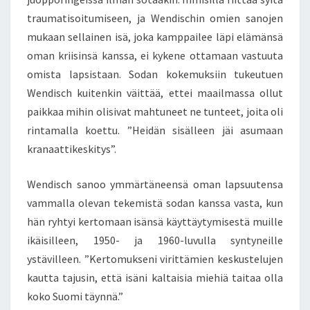
traumatisoitumiseen, ja Wendischin omien sanojen
mukaan sellainen isä, joka kamppailee läpi elämänsä
oman kriisinsä kanssa, ei kykene ottamaan vastuuta
omista lapsistaan. Sodan kokemuksiin tukeutuen
Wendisch kuitenkin väittää, ettei maailmassa ollut
paikkaa mihin olisivat mahtuneet ne tunteet, joita oli
rintamalla koettu. ”Heidän sisälleen jäi asumaan
kranaattikeskitys”.
Wendisch sanoo ymmärtäneensä oman lapsuutensa
vammalla olevan tekemistä sodan kanssa vasta, kun
hän ryhtyi kertomaan isänsä käyttäytymisestä muille
ikäisilleen, 1950- ja 1960-luvulla syntyneille
ystävilleen. ”Kertomukseni virittämien keskustelujen
kautta tajusin, että isäni kaltaisia miehiä taitaa olla
koko Suomi täynnä.”