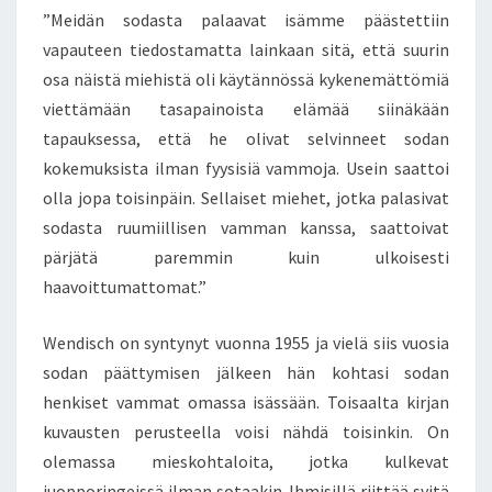
”Meidän sodasta palaavat isämme päästettiin
vapauteen tiedostamatta lainkaan sitä, että suurin
osa näistä miehistä oli käytännössä kykenemättömiä
viettämään tasapainoista elämää siinäkään
tapauksessa, että he olivat selvinneet sodan
kokemuksista ilman fyysisiä vammoja. Usein saattoi
olla jopa toisinpäin. Sellaiset miehet, jotka palasivat
sodasta ruumiillisen vamman kanssa, saattoivat
pärjätä paremmin kuin ulkoisesti
haavoittumattomat.”
Wendisch on syntynyt vuonna 1955 ja vielä siis vuosia
sodan päättymisen jälkeen hän kohtasi sodan
henkiset vammat omassa isässään. Toisaalta kirjan
kuvausten perusteella voisi nähdä toisinkin. On
olemassa mieskohtaloita, jotka kulkevat
juopporingeissä ilman sotaakin. Ihmisillä riittää syitä