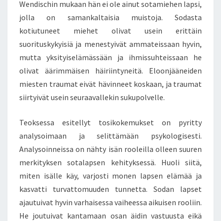
Wendischin mukaan hän ei ole ainut sotamiehen lapsi,
E
jolla on samankaltaisia muistoja. Sodasta
S
O
kotiutuneet miehet olivat usein erittäin
T
suorituskykyisiä ja menestyivät ammateissaan hyvin,
I
mutta yksityiselämässään ja ihmissuhteissaan he
L
olivat äärimmäisen häiriintyneitä. Eloonjääneiden
A
I
miesten traumat eivät hävinneet koskaan, ja traumat
D
siirtyivät usein seuraavallekin sukupolvelle.
E
N
Teoksessa esitellyt tosikokemukset on pyritty
L
analysoimaan ja selittämään psykologisesti.
A
P
Analysoinneissa on nähty isän rooleilla olleen suuren
S
merkityksen sotalapsen kehityksessä. Huoli siitä,
E
miten isälle käy, varjosti monen lapsen elämää ja
T
kasvatti turvattomuuden tunnetta. Sodan lapset
”
ajautuivat hyvin varhaisessa vaiheessa aikuisen rooliin.
He joutuivat kantamaan osan äidin vastuusta eikä