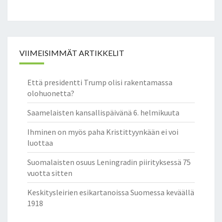
VIIMEISIMMÄT ARTIKKELIT
Että presidentti Trump olisi rakentamassa
olohuonetta?
Saamelaisten kansallispäivänä 6. helmikuuta
Ihminen on myös paha Kristittyynkään ei voi
luottaa
Suomalaisten osuus Leningradin piirityksessä 75
vuotta sitten
Keskitysleirien esikartanoissa Suomessa keväällä
1918