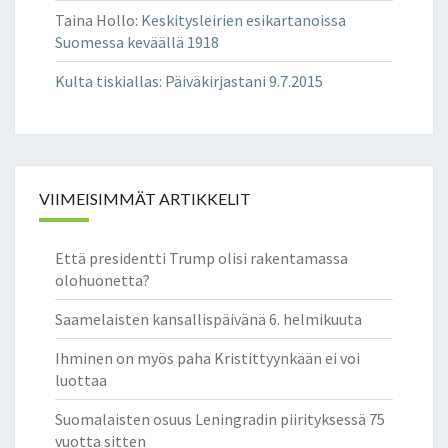
Taina Hollo
:
Keskitysleirien esikartanoissa
Suomessa keväällä 1918
Kulta tiskiallas
:
Päiväkirjastani 9.7.2015
VIIMEISIMMÄT ARTIKKELIT
Että presidentti Trump olisi rakentamassa
olohuonetta?
Saamelaisten kansallispäivänä 6. helmikuuta
Ihminen on myös paha Kristittyynkään ei voi
luottaa
Suomalaisten osuus Leningradin piirityksessä 75
vuotta sitten