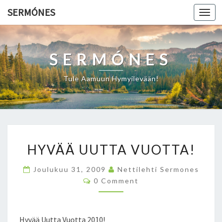
SERMÓNES
Togg
navi
SERMÓNES
Tule Aamuun Hymyilevään!
H
HYVÄÄ UUTTA VUOTTA!
Y
V
Joulukuu 31, 2009
Nettilehti Sermones
Ä
C
0 Comment
Ä
O
U
M
M
U
E
T
N
Hyvää Uutta Vuotta 2010!