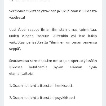
T
T
S
A
Sermones.fi kiittää ystäviään ja lukijoitaan kuluneesta
V
vuodesta!
U
O
T
Uusi Vuosi saapuu ilman ihmisten omaa toimintaa,
T
uuden vuoden laatuun kuitenkin voi itse kukin
A
vaikuttaa periaatteella ”ihminen on oman onnensa
!
seppä”.
Seuraavassa sermones.fi:n omistajan opetustyössään
lukiossa kehittämiä hyvän elämän hyviä
elämäntaitoja:
1. Osaan huolehtia itsestäni henkisesti.
2. Osaan huolehtia itsestäni psyykkisesti.