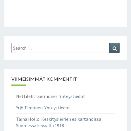
Search
Search
for:
VIIMEISIMMÄT KOMMENTIT
Nettilehti Sermones
:
Yhteystiedot
Yrjö Timonen
:
Yhteystiedot
Taina Hollo
:
Keskitysleirien esikartanoissa
Suomessa keväällä 1918