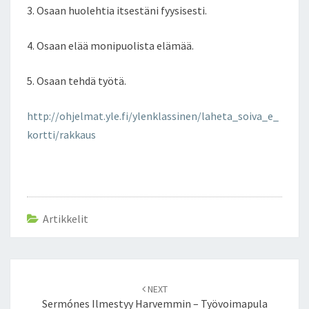
3. Osaan huolehtia itsestäni fyysisesti.
4. Osaan elää monipuolista elämää.
5. Osaan tehdä työtä.
http://ohjelmat.yle.fi/ylenklassinen/laheta_soiva_e_
kortti/rakkaus
Artikkelit
Post
NEXT
navigation
Sermónes Ilmestyy Harvemmin – Työvoimapula