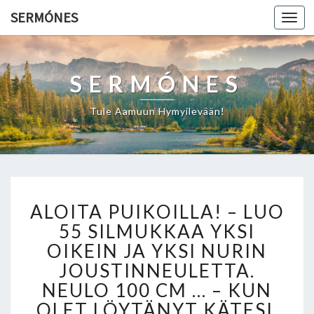
SERMÓNES
Togg
navi
SERMÓNES
Tule Aamuun Hymyilevään!
A
ALOITA PUIKOILLA! – LUO
L
O
55 SILMUKKAA YKSI
I
OIKEIN JA YKSI NURIN
T
JOUSTINNEULETTA.
A
NEULO 100 CM … – KUN
P
U
OLET LÖYTÄNYT KÄTESI,