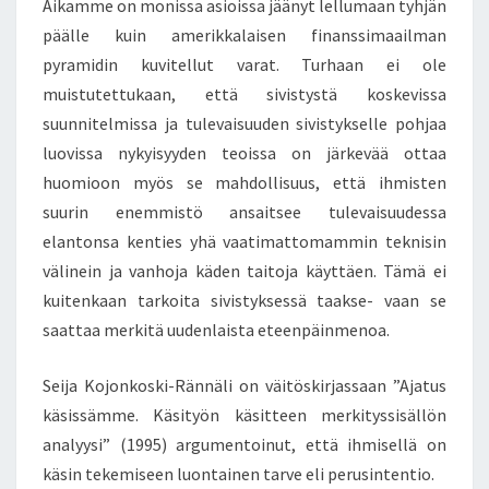
Aikamme on monissa asioissa jäänyt lellumaan tyhjän
R
päälle kuin amerikkalaisen finanssimaailman
I
N
pyramidin kuvitellut varat. Turhaan ei ole
J
muistutettukaan, että sivistystä koskevissa
O
suunnitelmissa ja tulevaisuuden sivistykselle pohjaa
U
luovissa nykyisyyden teoissa on järkevää ottaa
S
huomioon myös se mahdollisuus, että ihmisten
T
I
suurin enemmistö ansaitsee tulevaisuudessa
N
elantonsa kenties yhä vaatimattomammin teknisin
N
välinein ja vanhoja käden taitoja käyttäen. Tämä ei
E
kuitenkaan tarkoita sivistyksessä taakse- vaan se
U
L
saattaa merkitä uudenlaista eteenpäinmenoa.
E
T
Seija Kojonkoski-Rännäli on väitöskirjassaan ”Ajatus
T
käsissämme. Käsityön käsitteen merkityssisällön
A
analyysi” (1995) argumentoinut, että ihmisellä on
.
N
käsin tekemiseen luontainen tarve eli perusintentio.