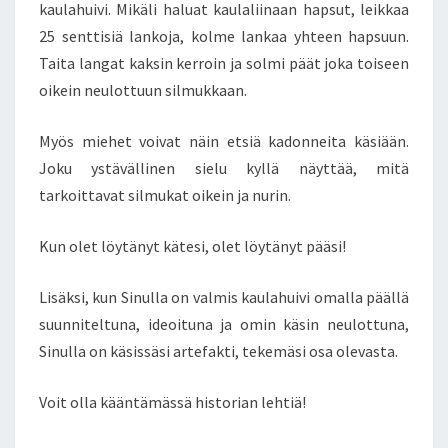
kaulahuivi. Mikäli haluat kaulaliinaan hapsut, leikkaa
A
25 senttisiä lankoja, kolme lankaa yhteen hapsuun.
A
Taita langat kaksin kerroin ja solmi päät joka toiseen
Y
K
oikein neulottuun silmukkaan.
S
I
Myös miehet voivat näin etsiä kadonneita käsiään.
O
Joku ystävällinen sielu kyllä näyttää, mitä
I
tarkoittavat silmukat oikein ja nurin.
K
E
I
Kun olet löytänyt kätesi, olet löytänyt pääsi!
N
J
Lisäksi, kun Sinulla on valmis kaulahuivi omalla päällä
A
suunniteltuna, ideoituna ja omin käsin neulottuna,
Y
Sinulla on käsissäsi artefakti, tekemäsi osa olevasta.
K
S
I
Voit olla kääntämässä historian lehtiä!
N
U