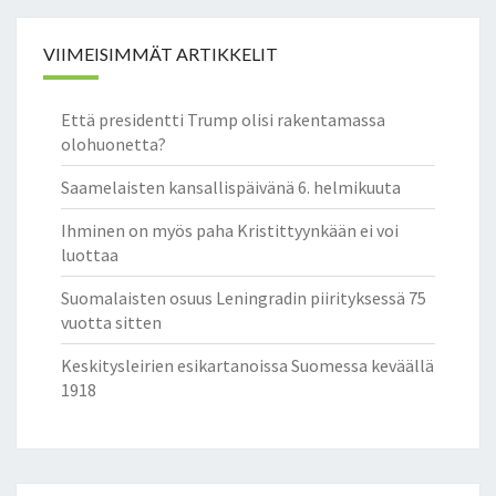
VIIMEISIMMÄT ARTIKKELIT
Että presidentti Trump olisi rakentamassa
olohuonetta?
Saamelaisten kansallispäivänä 6. helmikuuta
Ihminen on myös paha Kristittyynkään ei voi
luottaa
Suomalaisten osuus Leningradin piirityksessä 75
vuotta sitten
Keskitysleirien esikartanoissa Suomessa keväällä
1918