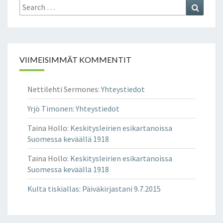
Search
Search
for:
VIIMEISIMMÄT KOMMENTIT
Nettilehti Sermones
:
Yhteystiedot
Yrjö Timonen
:
Yhteystiedot
Taina Hollo
:
Keskitysleirien esikartanoissa
Suomessa keväällä 1918
Taina Hollo
:
Keskitysleirien esikartanoissa
Suomessa keväällä 1918
Kulta tiskiallas
:
Päiväkirjastani 9.7.2015