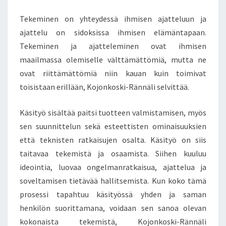
E
U
Tekeminen on yhteydessä ihmisen ajatteluun ja
L
ajattelu on sidoksissa ihmisen elämäntapaan.
O
Tekeminen ja ajatteleminen ovat ihmisen
1
0
maailmassa olemiselle välttämättömiä, mutta ne
0
ovat riittämättömiä niin kauan kuin toimivat
C
toisistaan erillään, Kojonkoski-Rännäli selvittää.
M
…
Käsityö sisältää paitsi tuotteen valmistamisen, myös
–
K
sen suunnittelun sekä esteettisten ominaisuuksien
U
että teknisten ratkaisujen osalta. Käsityö on siis
N
taitavaa tekemistä ja osaamista. Siihen kuuluu
O
ideointia, luovaa ongelmanratkaisua, ajattelua ja
L
E
soveltamisen tietävää hallitsemista. Kun koko tämä
T
prosessi tapahtuu käsityössä yhden ja saman
L
henkilön suorittamana, voidaan sen sanoa olevan
Ö
kokonaista tekemistä, Kojonkoski-Rännäli
Y