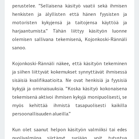
perustelee. ”Sellaisena käsityö vaatii sekä ihmisen
T
Ä
henkisten ja älyllisten että hänen fyysisten ja
N
motoristen kykyjensä ja taitojensa käyttöä ja
Y
harjaantumista.” Tähän liittyy käsityön luonne
T
olemisen sallivana tekemisenä, Kojonkoski-Rännäli
K
Ä
sanoo.
T
E
Kojonkoski-Rännäli näkee, että käsityön tekeminen
S
ja siihen liittyvät kokemukset synnyttävät ihmisessä
I
sisäisiä kvalifikaatioita. Ne ovat henkisiä ja fyysisiä
,
O
kykyjä ja ominaisuuksia. ”Koska käsityö kokonaisena
L
tekemisenä aktivoi ihmisen kykyjä monipuolisesti, se
E
myös kehittää ihmistä tasapuolisesti kaikilla
T
persoonallisuuden alueilla.”
L
Ö
Y
Kun olet saanut helpon käsityön valmiiksi tai edes
T
puolivalmiina siirtänyt syrjään, voit tutustua