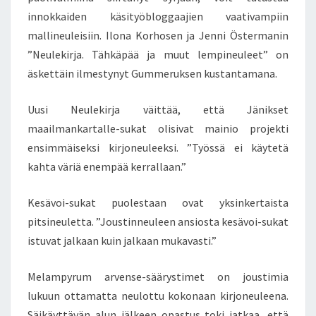
Ä
innokkaiden käsityöbloggaajien vaativampiin
N
mallineuleisiin. Ilona Korhosen ja Jenni Östermanin
Y
”Neulekirja. Tähkäpää ja muut lempineuleet” on
T
P
äskettäin ilmestynyt Gummeruksen kustantamana.
Ä
Ä
Uusi Neulekirja väittää, että Jänikset
S
maailmankartalle-sukat olisivat mainio projekti
I
ensimmäiseksi kirjoneuleeksi. ”Työssä ei käytetä
!
kahta väriä enempää kerrallaan.”
Kesävoi-sukat puolestaan ovat yksinkertaista
pitsineuletta. ”Joustinneuleen ansiosta kesävoi-sukat
istuvat jalkaan kuin jalkaan mukavasti.”
Melampyrum arvense-säärystimet on joustimia
lukuun ottamatta neulottu kokonaan kirjoneuleena.
Säikäyttävän alun jälkeen opastus toki jatkaa, että