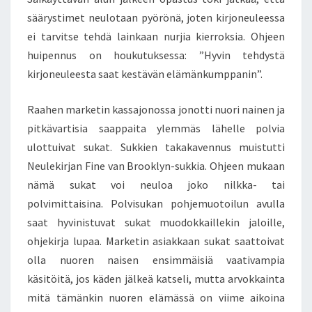
säärystimet neulotaan pyörönä, joten kirjoneuleessa
ei tarvitse tehdä lainkaan nurjia kierroksia. Ohjeen
huipennus on houkutuksessa: ”Hyvin tehdystä
kirjoneuleesta saat kestävän elämänkumppanin”.
Raahen marketin kassajonossa jonotti nuori nainen ja
pitkävartisia saappaita ylemmäs lähelle polvia
ulottuivat sukat. Sukkien takakavennus muistutti
Neulekirjan Fine van Brooklyn-sukkia. Ohjeen mukaan
nämä sukat voi neuloa joko nilkka- tai
polvimittaisina. Polvisukan pohjemuotoilun avulla
saat hyvinistuvat sukat muodokkaillekin jaloille,
ohjekirja lupaa. Marketin asiakkaan sukat saattoivat
olla nuoren naisen ensimmäisiä vaativampia
käsitöitä, jos käden jälkeä katseli, mutta arvokkainta
mitä tämänkin nuoren elämässä on viime aikoina