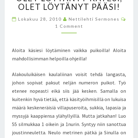
I
OLET LÖYTÄNYT PÄÄSI!
K
O
C
Lokakuu 28, 2010
Nettilehti Sermones
I
O
1 Comment
M
L
M
L
E
N
A
T
!
Aloita käsiesi löytäminen vaikka puikoilla! Aloita
S
–
mahdollisimman helpoilla ohjeilla!
L
U
Alakouluikäisen kaulaliinan voisit tehdä langasta,
O
johon sopivat paksut neljän numeron puikot. Työ
5
5
etenee nopeasti eikä siis jää kesken. Samalla on
S
kuitenkin hyvä tietää, että käsityöihmisillä on lukuisa
I
määrä keskeneräisiä villapuseroita, sukkia, lapasia ja
L
myssyjä kaappiensa ylähyllyillä. Mutta jatkahan! Luo
M
55 silmukkaa 1 oikein ja 1nurin. Syntyy niin sanottua
U
K
joustinneuletta. Neulo metrinen pätkä ja Sinulla on
K