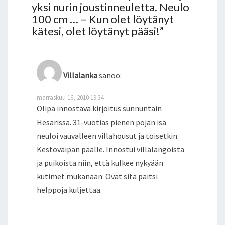
yksi nurin joustinneuletta. Neulo
100 cm … – Kun olet löytänyt
kätesi, olet löytänyt pääsi!
”
Villalanka
sanoo:
marraskuu 16, 2010 19:34
Olipa innostava kirjoitus sunnuntain
Hesarissa. 31-vuotias pienen pojan isä
neuloi vauvalleen villahousut ja toisetkin.
Kestovaipan päälle. Innostui villalangoista
ja puikoista niin, että kulkee nykyään
kutimet mukanaan. Ovat sitä paitsi
helppoja kuljettaa.