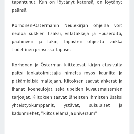
tapahtunut. Kun on löytänyt kätensä, on löytänyt
päänsä.
Korhonen-Östermanin Neulekirjan ohjeilla voit
neuloa sukkien lisäksi, villatakkeja ja –puseroita,
päähineen ja lakin, lapasten ohjeista vaikka
Todellinen prinsessa-lapaset.
Korhonen ja Österman kiittelevät kirjan etusivulla
paitsi lankatoimittajia nimeltä myös kauniita ja
pitkämielisiä mallejaan. Kiitoksen saavat ahkerat ja
ihanat koeneulojat sekä upeiden kuvausmaisemien
tarjoajat. Kiitoksen saavat läheisten ihmisten lisäksi
yhteistyökumppanit, ystävät, sukulaiset ja
kadunmiehet, ”kiitos elämä ja universum”.