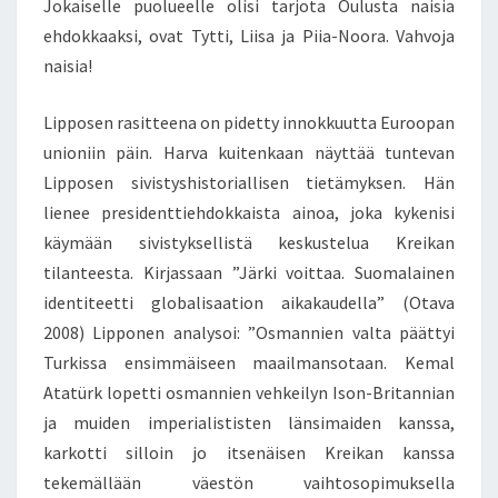
Jokaiselle puolueelle olisi tarjota Oulusta naisia
ehdokkaaksi, ovat Tytti, Liisa ja Piia-Noora. Vahvoja
naisia!
Lipposen rasitteena on pidetty innokkuutta Euroopan
unioniin päin. Harva kuitenkaan näyttää tuntevan
Lipposen sivistyshistoriallisen tietämyksen. Hän
lienee presidenttiehdokkaista ainoa, joka kykenisi
käymään sivistyksellistä keskustelua Kreikan
tilanteesta. Kirjassaan ”Järki voittaa. Suomalainen
identiteetti globalisaation aikakaudella” (Otava
2008) Lipponen analysoi: ”Osmannien valta päättyi
Turkissa ensimmäiseen maailmansotaan. Kemal
Atatürk lopetti osmannien vehkeilyn Ison-Britannian
ja muiden imperialististen länsimaiden kanssa,
karkotti silloin jo itsenäisen Kreikan kanssa
tekemällään väestön vaihtosopimuksella