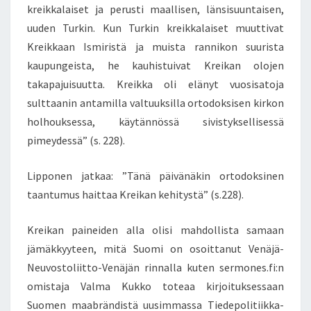
kreikkalaiset ja perusti maallisen, länsisuuntaisen,
uuden Turkin. Kun Turkin kreikkalaiset muuttivat
Kreikkaan Ismiristä ja muista rannikon suurista
kaupungeista, he kauhistuivat Kreikan olojen
takapajuisuutta. Kreikka oli elänyt vuosisatoja
sulttaanin antamilla valtuuksilla ortodoksisen kirkon
holhouksessa, käytännössä sivistyksellisessä
pimeydessä” (s. 228).
Lipponen jatkaa: ”Tänä päivänäkin ortodoksinen
taantumus haittaa Kreikan kehitystä” (s.228).
Kreikan paineiden alla olisi mahdollista samaan
jämäkkyyteen, mitä Suomi on osoittanut Venäjä-
Neuvostoliitto-Venäjän rinnalla kuten sermones.fi:n
omistaja Valma Kukko toteaa kirjoituksessaan
Suomen maabrändistä uusimmassa Tiedepolitiikka-