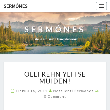
SERMÓNES
Togg
navi
SERMÓNES
Tule Aamuun Hymyilevään!
O
OLLI REHN YLITSE
L
L
MUIDEN!
I
R
C
Elokuu 16, 2011
Nettilehti Sermones
O
E
0 Comment
M
H
M
E
N
N