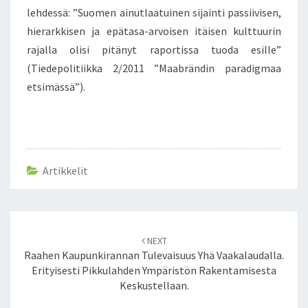
lehdessä: ”Suomen ainutlaatuinen sijainti passiivisen,
hierarkkisen ja epätasa-arvoisen itäisen kulttuurin
rajalla olisi pitänyt raportissa tuoda esille”
(Tiedepolitiikka 2/2011 ”Maabrändin paradigmaa
etsimässä”).
Artikkelit
Post
NEXT
navigation
Raahen Kaupunkirannan Tulevaisuus Yhä Vaakalaudalla.
Erityisesti Pikkulahden Ympäristön Rakentamisesta
Keskustellaan.