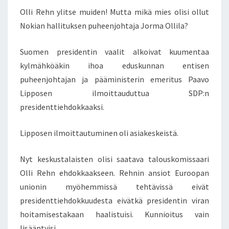
Y
T
Olli Rehn ylitse muiden! Mutta mikä mies olisi ollut
S
L
Nokian hallituksen puheenjohtaja Jorma Ollila?
I
T
S
Suomen presidentin vaalit alkoivat kuumentaa
E
kylmähköäkin ihoa eduskunnan entisen
M
puheenjohtajan ja pääministerin emeritus Paavo
U
Lipposen ilmoittauduttua SDP:n
I
D
presidenttiehdokkaaksi.
E
N
Lipposen ilmoittautuminen oli asiakeskeistä.
!
Nyt keskustalaisten olisi saatava talouskomissaari
Olli Rehn ehdokkaakseen. Rehnin ansiot Euroopan
unionin myöhemmissä tehtävissä eivät
presidenttiehdokkuudesta eivätkä presidentin viran
hoitamisestakaan haalistuisi. Kunnioitus vain
lisääntyisi.