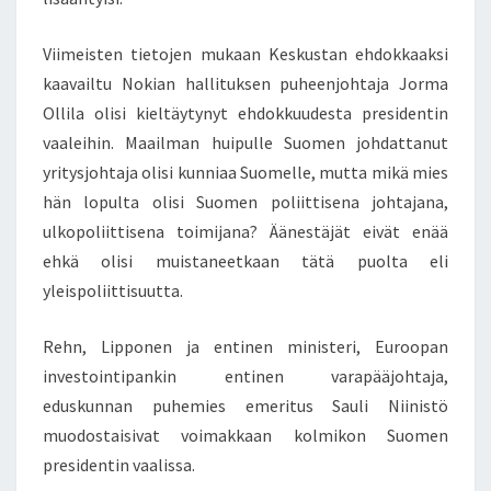
Viimeisten tietojen mukaan Keskustan ehdokkaaksi
kaavailtu Nokian hallituksen puheenjohtaja Jorma
Ollila olisi kieltäytynyt ehdokkuudesta presidentin
vaaleihin. Maailman huipulle Suomen johdattanut
yritysjohtaja olisi kunniaa Suomelle, mutta mikä mies
hän lopulta olisi Suomen poliittisena johtajana,
ulkopoliittisena toimijana? Äänestäjät eivät enää
ehkä olisi muistaneetkaan tätä puolta eli
yleispoliittisuutta.
Rehn, Lipponen ja entinen ministeri, Euroopan
investointipankin entinen varapääjohtaja,
eduskunnan puhemies emeritus Sauli Niinistö
muodostaisivat voimakkaan kolmikon Suomen
presidentin vaalissa.