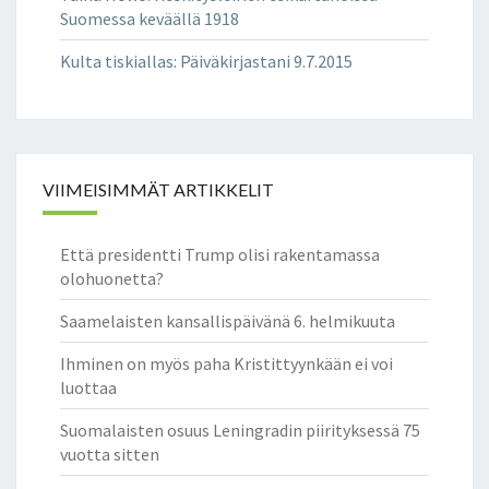
Suomessa keväällä 1918
Kulta tiskiallas
:
Päiväkirjastani 9.7.2015
VIIMEISIMMÄT ARTIKKELIT
Että presidentti Trump olisi rakentamassa
olohuonetta?
Saamelaisten kansallispäivänä 6. helmikuuta
Ihminen on myös paha Kristittyynkään ei voi
luottaa
Suomalaisten osuus Leningradin piirityksessä 75
vuotta sitten