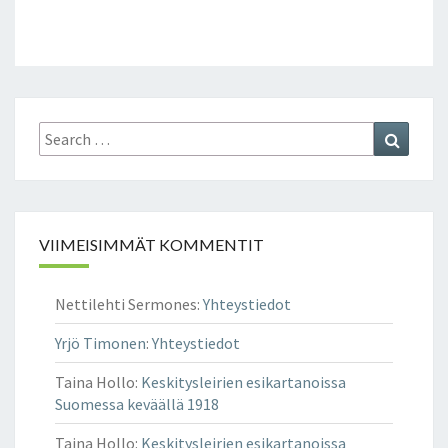
Search
Search
for:
VIIMEISIMMÄT KOMMENTIT
Nettilehti Sermones
:
Yhteystiedot
Yrjö Timonen
:
Yhteystiedot
Taina Hollo
:
Keskitysleirien esikartanoissa
Suomessa keväällä 1918
Taina Hollo
:
Keskitysleirien esikartanoissa