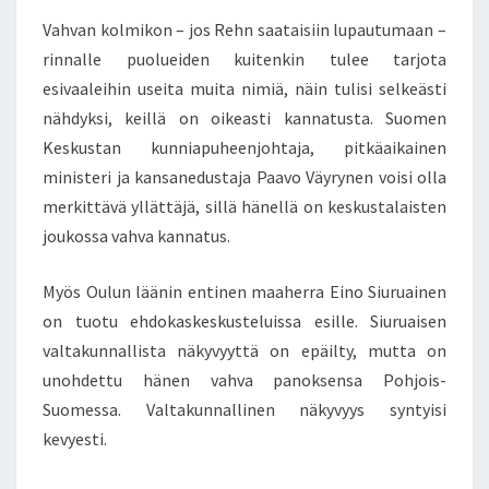
Vahvan kolmikon – jos Rehn saataisiin lupautumaan –
rinnalle puolueiden kuitenkin tulee tarjota
esivaaleihin useita muita nimiä, näin tulisi selkeästi
nähdyksi, keillä on oikeasti kannatusta. Suomen
Keskustan kunniapuheenjohtaja, pitkäaikainen
ministeri ja kansanedustaja Paavo Väyrynen voisi olla
merkittävä yllättäjä, sillä hänellä on keskustalaisten
joukossa vahva kannatus.
Myös Oulun läänin entinen maaherra Eino Siuruainen
on tuotu ehdokaskeskusteluissa esille. Siuruaisen
valtakunnallista näkyvyyttä on epäilty, mutta on
unohdettu hänen vahva panoksensa Pohjois-
Suomessa. Valtakunnallinen näkyvyys syntyisi
kevyesti.