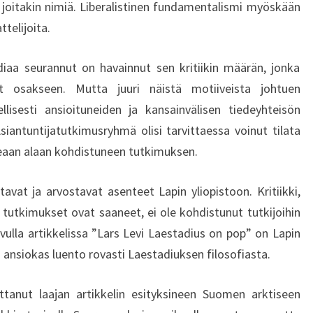
 joitakin nimiä. Liberalistinen fundamentalismi myöskään
E
ttelijoita.
T
I
I
iaa seurannut on havainnut sen kritiikin määrän, jonka
K
nut osakseen. Mutta juuri näistä motiiveista johtuen
A
ellisesti ansioituneiden ja kansainvälisen tiedeyhteisön
S
siantuntijatutkimusryhmä olisi tarvittaessa voinut tilata
T
ppeaan alaan kohdistuneen tutkimuksen.
A
J
A
tavat ja arvostavat asenteet Lapin yliopistoon. Kritiikki,
S
 tutkimukset ovat saaneet, ei ole kohdistunut tutkijoihin
E
ivulla artikkelissa ”Lars Levi Laestadius on pop” on Lapin
N
n ansiokas luento rovasti Laestadiuksen filosofiasta.
V
E
R
ittanut laajan artikkelin esityksineen Suomen arktiseen
T