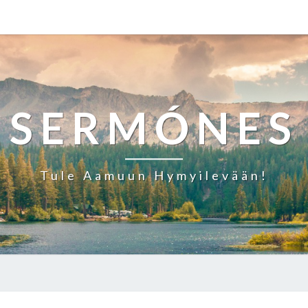
SERMÓNES
Tule Aamuun Hymyilevään!