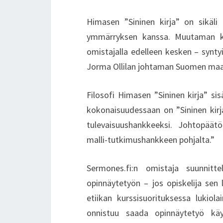
Himasen ”Sininen kirja” on sikäli 
ymmärryksen kanssa. Muutaman ky
omistajalla edelleen kesken – synt
Jorma Ollilan johtaman Suomen maab
Filosofi Himasen ”Sininen kirja” s
kokonaisuudessaan on ”Sininen kirj
tulevaisuushankkeeksi. Johtopäät
malli-tutkimushankkeen pohjalta.”
Sermones.fi:n omistaja suunnitte
opinnäytetyön – jos opiskelija sen
etiikan kurssisuorituksessa lukiola
onnistuu saada opinnäytetyö käy