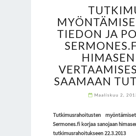
TUTKIM
MYÖNTÄMISET
TIEDON JA PO
SERMONES.F
HIMASEN 
VERTAAMISES
SAAMAAN TU
Maaliskuu 2, 20
Tutkimusrahoitusten myöntämiset 
Sermones.fi korjaa sanojaan himasen
tutkimusrahoitukseen 22.3.2013