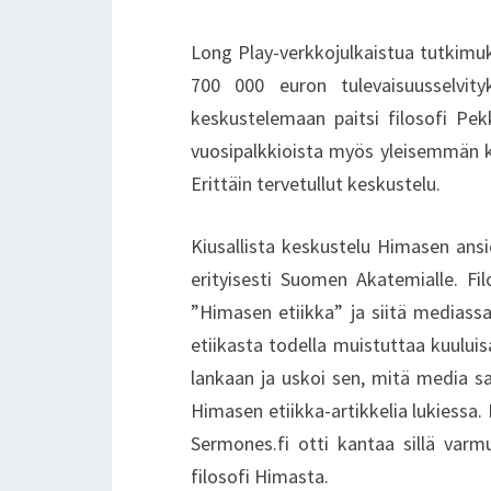
Long Play-verkkojulkaistua tutkimu
700 000 euron tulevaisuusselvit
keskustelemaan paitsi filosofi Pek
vuosipalkkioista myös yleisemmän ke
Erittäin tervetullut keskustelu.
Kiusallista keskustelu Himasen ansi
erityisesti Suomen Akatemialle. Fi
”Himasen etiikka” ja siitä mediass
etiikasta todella muistuttaa kuulu
lankaan ja uskoi sen, mitä media sano
Himasen etiikka-artikkelia lukiessa.
Sermones.fi otti kantaa sillä var
filosofi Himasta.