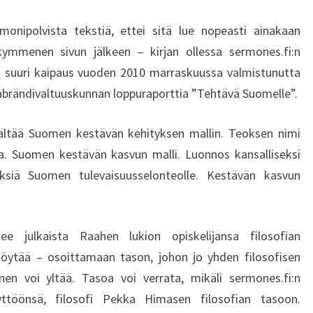
P
O
monipolvista tekstiä, ettei sitä lue nopeasti ainakaan
L
mmenen sivun jälkeen – kirjan ollessa sermones.fi:n
I
yi suuri kaipaus vuoden 2010 marraskuussa valmistunutta
T
rändivaltuuskunnan loppuraporttia ”Tehtävä Suomelle”.
I
I
K
isältää Suomen kestävän kehityksen mallin. Teoksen nimi
K
a. Suomen kestävän kasvun malli. Luonnos kansalliseksi
A
öksiä Suomen tulevaisuusselonteolle. Kestävän kasvun
.
T
I
E
lee julkaista Raahen lukion opiskelijansa filosofian
D
 löytää – osoittamaan tason, johon jo yhden filosofisen
O
inen voi yltää. Tasoa voi verrata, mikäli sermones.fi:n
N
ttöönsä, filosofi Pekka Himasen filosofian tasoon.
J