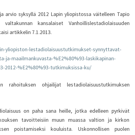
J
A
a arvio syksyllä 2012 Lapin yliopistossa väitelleen Tapio
A
altakunnan kansalaiset Vanhoillislestadiolaisuuden
S
aisi artikkelin 7.1.2013.
A
N
n-yliopiston-lestadiolaisuustutkimukset-synnyttavat-
O
J
osta-ja-maailmankuvasta-%E2%80%93-laskikapinan-
A
3-2012-%E2%80%93-tutkimuksissa-ku/
A
N
rahoituksen ohjailijat lestadiolaisuustutkimuksen
H
I
M
A
tadiolaisuus on paha sana heille, jotka edelleen pyrkivät
S
ouksen tavoitteisiin muun muassa valtion ja kirkon
E
sen poistamiseksi kouluista. Uskonnollisen puolen
N