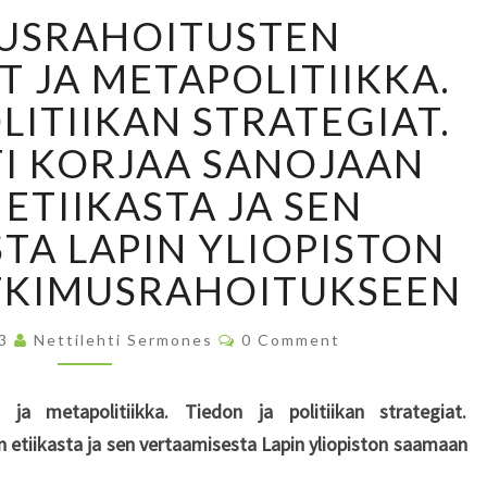
T
USRAHOITUSTEN
U
T
 JA METAPOLITIIKKA.
K
LITIIKAN STRATEGIAT.
I
M
I KORJAA SANOJAAN
U
ETIIKASTA JA SEN
S
R
TA LAPIN YLIOPISTON
A
TKIMUSRAHOITUKSEEN
H
O
I
C
13
Nettilehti Sermones
0 Comment
O
T
M
U
M
E
ja metapolitiikka. Tiedon ja politiikan strategiat.
S
N
T
T
 etiikasta ja sen vertaamisesta Lapin yliopiston saamaan
S
E