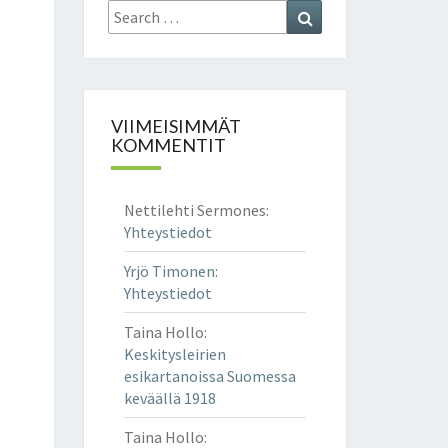
Search
Search
for:
VIIMEISIMMÄT
KOMMENTIT
Nettilehti Sermones
:
Yhteystiedot
Yrjö Timonen
:
Yhteystiedot
Taina Hollo
:
Keskitysleirien
esikartanoissa Suomessa
keväällä 1918
Taina Hollo
: