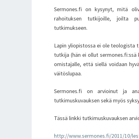
Sermones.fi on kysynyt, mitä ol
rahoituksen tutkijoille, joilta 
tutkimukseen.
Lapin yliopistossa ei ole teologista 
tutkija (hän ei ollut sermones.fi:s
omistajalle, että siellä voidaan hyv
väitöslupaa.
Sermones.fi on arvioinut ja anal
tutkimuskuvauksen sekä myös syksyll
Tässä linkki tutkimuskuvauksen arvio
http://www.sermones.fi/2011/10/les