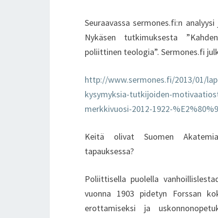
Seuraavassa sermones.fi:n analyysi j
Nykäsen tutkimuksesta ”Kahden v
poliittinen teologia”. Sermones.fi julk
http://www.sermones.fi/2013/01/lapi
kysymyksia-tutkijoiden-motivaati
merkkivuosi-2012-1922-%E2%80%9
Keitä olivat Suomen Akatemian 
tapauksessa?
Poliittisella puolella vanhoillisles
vuonna 1903 pidetyn Forssan kok
erottamiseksi ja uskonnonopetuk