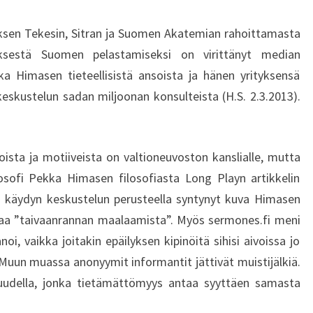
N
M
ksen Tekesin, Sitran ja Suomen Akatemian rahoittamasta
Y
yksestä Suomen pelastamiseksi on virittänyt median
Ö
ka Himasen tieteellisistä ansoista ja hänen yrityksensä
N
T
skustelun sadan miljoonan konsulteista (H.S. 2.3.2013).
Ä
M
I
oista ja motiiveista on valtioneuvoston kanslialle, mutta
S
losofi Pekka Himasen filosofiasta Long Playn artikkelin
E
T
a käydyn keskustelun perusteella syntynyt kuva Himasen
J
isaa ”taivaanrannan maalaamista”. Myös sermones.fi meni
A
i, vaikka joitakin epäilyksen kipinöitä sihisi aivoissa jo
M
 Muun muassa anonyymit informantit jättivät muistijälkiä.
E
muudella, jonka tietämättömyys antaa syyttäen samasta
T
A