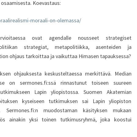
n osaamisesta. Koevastaus:
A
P
O
aalirealismi-moraali-on-olemassa/
L
I
arvioitaessa ovat agendalle nousseet strategiset
T
litiikan strategiat, metapolitiikka, asenteiden ja
I
ion ohjaus tarkoittaa ja vaikuttaa Himasen tapauksessa?
I
K
A
ksen ohjauksesta keskusteltaessa merkittävä. Median
N
se on sermones.fi:ssä rinnastunut toiseen suureen
S
 tutkimukseen Lapin yliopistossa. Suomen Akatemian
T
uksen kyseiseen tutkimuksen sai Lapin yliopiston
R
unta. Sermones.fi:n muodostaman käsityksen mukaan
A
T
s ainakin yksi toinen tutkimusryhmä, joka koostui
E
G