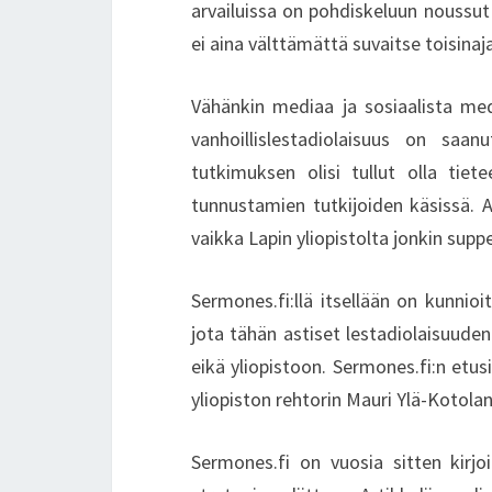
arvailuissa on pohdiskeluun noussut
ei aina välttämättä suvaitse toisinaja
Vähänkin mediaa ja sosiaalista med
vanhoillislestadiolaisuus on saa
tutkimuksen olisi tullut olla tiete
tunnustamien tutkijoiden käsissä. A
vaikka Lapin yliopistolta jonkin su
Sermones.fi:llä itsellään on kunnioit
jota tähän astiset lestadiolaisuuden
eikä yliopistoon. Sermones.fi:n etus
yliopiston rehtorin Mauri Ylä-Kotola
Sermones.fi on vuosia sitten kirjo