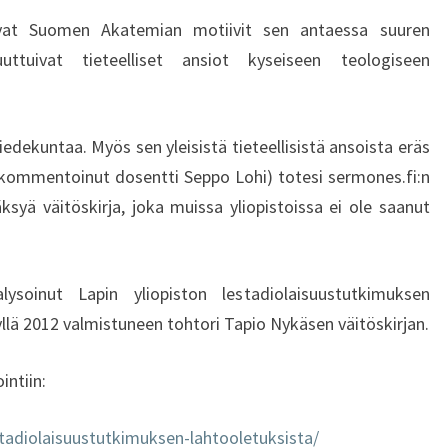
I
ivat Suomen Akatemian motiivit sen antaessa suuren
A
puuttuivat tieteelliset ansiot kyseiseen teologiseen
T
.
S
E
tiedekuntaa. Myös sen yleisistä tieteellisistä ansoista eräs
R
sä kommentoinut dosentti Seppo Lohi) totesi sermones.fi:n
M
äksyä väitöskirja, joka muissa yliopistoissa ei ole saanut
O
N
E
S
ysoinut Lapin yliopiston lestadiolaisuustutkimuksen
.
ä 2012 valmistuneen tohtori Tapio Nykäsen väitöskirjan.
F
I
intiin:
K
O
tadiolaisuustutkimuksen-lahtooletuksista/
R