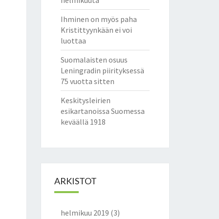
helmikuuta
Ihminen on myös paha
Kristittyynkään ei voi
luottaa
Suomalaisten osuus
Leningradin piirityksessä
75 vuotta sitten
Keskitysleirien
esikartanoissa Suomessa
keväällä 1918
ARKISTOT
helmikuu 2019
(3)