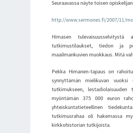
Seuraavassa näyte toisen opiskelija
http://www.sermones.fi/2007/11/mor
Himasen tulevaisuusselvitystä 
tutkimustilaukset, tiedon ja po
maailmankuvien muokkaus. Mitä valt
Pekka Himanen-tapaus on rahoitu
synnyttämän mielikuvan vuoksi 
tutkimukseen, lestadiolaisuuden
myöntämän 375 000 euron rahoit
yhteiskuntatieteellinen tiedek
tutkimusrahaa oli hakemassa myö
kirkkohistorian tutkijoista.