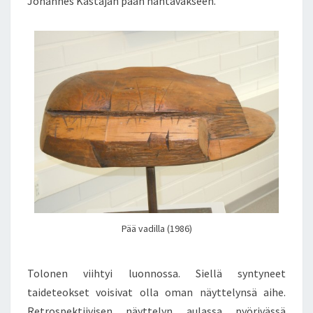
Johannes Kastajan pään nähtäväkseen.
Pää vadilla (1986)
Tolonen viihtyi luonnossa. Siellä syntyneet
taideteokset voisivat olla oman näyttelynsä aihe.
Retrospektiivisen näyttelyn aulassa pyörivässä