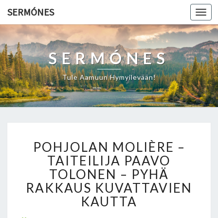
SERMÓNES
Togg
navi
SERMÓNES
Tule Aamuun Hymyilevään!
P
POHJOLAN MOLIÈRE –
O
H
TAITEILIJA PAAVO
J
TOLONEN – PYHÄ
O
RAKKAUS KUVATTAVIEN
L
KAUTTA
A
N