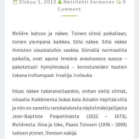
C
Elokuu 1, 2013
Nettilehti Sermones
M
0
O
O
Comment
M
M
L
E
I
N
T
È
Molière katsoo ja näkee. Toinen silmä paikallaan,
S
R
toinen ylempänä kaikkea. Sillä näkee. Sillä näkee
E
ihmisten sisuskaluihin saakka. Silmällä normaalilla
–
T
paikalla, ovat apuna leveänä avautuvassa suussa –
A
pakotetusti hymyilevässä – korostuneiden huulien
I
takana irvihampaat. Irvailija. Irvileuka.
T
E
Viisas näkee takaraivollaankin, onhan siellä silmät,
I
L
viisaalla. Kaikkinensa liukas kala. Ainakin näyttää siltä
I
ja niin on sanottu ranskalaisesta näytelmäkirjailijasta
J
Jean-Baptiste Poqueliniasta (1622 – 1673),
A
Molièresta. Viiva ja liike, Paavo Tolosen (1936 – 2009)
P
A
taiteen ytimet. Ihmisen näkijä.
A