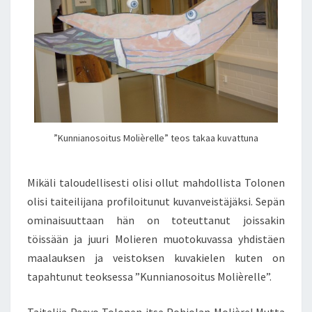
S
K
U
V
A
T
T
A
V
”Kunnianosoitus Molièrelle” teos takaa kuvattuna
I
E
N
Mikäli taloudellisesti olisi ollut mahdollista Tolonen
K
olisi taiteilijana profiloitunut kuvanveistäjäksi. Sepän
A
ominaisuuttaan hän on toteuttanut joissakin
U
töissään ja juuri Molieren muotokuvassa yhdistäen
T
T
maalauksen ja veistoksen kuvakielen kuten on
A
tapahtunut teoksessa ”Kunnianosoitus Molièrelle”.
Taitelija Paavo Tolonen itse Pohjolan Molière! Mutta