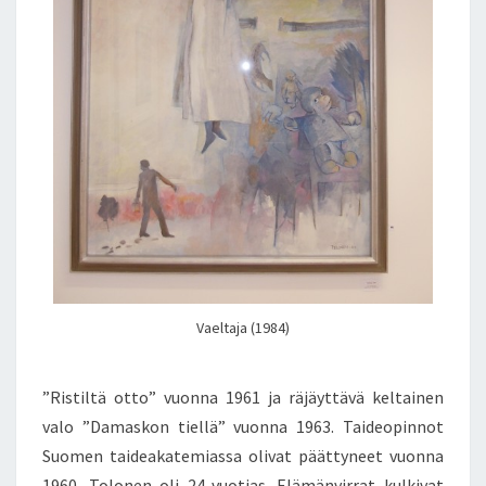
Vaeltaja (1984)
”Ristiltä otto” vuonna 1961 ja räjäyttävä keltainen
valo ”Damaskon tiellä” vuonna 1963. Taideopinnot
Suomen taideakatemiassa olivat päättyneet vuonna
1960. Tolonen oli 24-vuotias. Elämänvirrat kulkivat