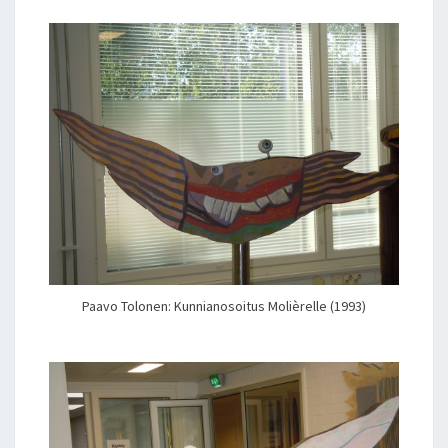
V
O
T
O
L
O
N
E
N
–
P
Y
H
Ä
Paavo Tolonen: Kunnianosoitus Molièrelle (1993)
R
A
K
K
A
U