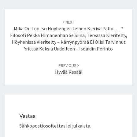
Post
NEXT
navigation
Mikä On Tuo Iso Höyhenpeitteinen Kierivä Pallo … .?
Filosofi Pekka Himanenhan Se Siinä, Tervassa Kieritelty,
Höyhenissä Vieritelty – Kärrynpyörää Ei Olisi Tarvinnut
Yrittää Keksiä Uudelleen – Isoäidin Perintö
PREVIOUS
Hyvää Kesää!
Vastaa
Sähköpostiosoitettasi ei julkaista.