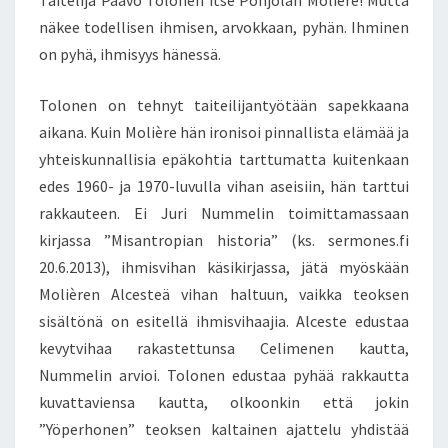
näkee todellisen ihmisen, arvokkaan, pyhän. Ihminen
on pyhä, ihmisyys hänessä.
Tolonen on tehnyt taiteilijantyötään sapekkaana
aikana. Kuin Molière hän ironisoi pinnallista elämää ja
yhteiskunnallisia epäkohtia tarttumatta kuitenkaan
edes 1960- ja 1970-luvulla vihan aseisiin, hän tarttui
rakkauteen. Ei Juri Nummelin toimittamassaan
kirjassa ”Misantropian historia” (ks. sermones.fi
20.6.2013), ihmisvihan käsikirjassa, jätä myöskään
Molièren Alcesteä vihan haltuun, vaikka teoksen
sisältönä on esitellä ihmisvihaajia. Alceste edustaa
kevytvihaa rakastettunsa Celimenen kautta,
Nummelin arvioi. Tolonen edustaa pyhää rakkautta
kuvattaviensa kautta, olkoonkin että jokin
”Yöperhonen” teoksen kaltainen ajattelu yhdistää