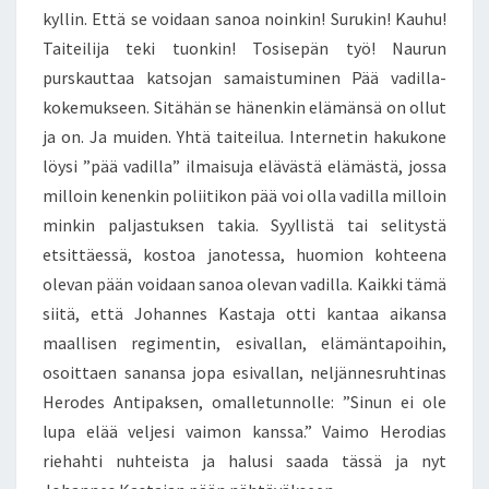
kyllin. Että se voidaan sanoa noinkin! Surukin! Kauhu!
Taiteilija teki tuonkin! Tosisepän työ! Naurun
purskauttaa katsojan samaistuminen Pää vadilla-
kokemukseen. Sitähän se hänenkin elämänsä on ollut
ja on. Ja muiden. Yhtä taiteilua. Internetin hakukone
löysi ”pää vadilla” ilmaisuja elävästä elämästä, jossa
milloin kenenkin poliitikon pää voi olla vadilla milloin
minkin paljastuksen takia. Syyllistä tai selitystä
etsittäessä, kostoa janotessa, huomion kohteena
olevan pään voidaan sanoa olevan vadilla. Kaikki tämä
siitä, että Johannes Kastaja otti kantaa aikansa
maallisen regimentin, esivallan, elämäntapoihin,
osoittaen sanansa jopa esivallan, neljännesruhtinas
Herodes Antipaksen, omalletunnolle: ”Sinun ei ole
lupa elää veljesi vaimon kanssa.” Vaimo Herodias
riehahti nuhteista ja halusi saada tässä ja nyt