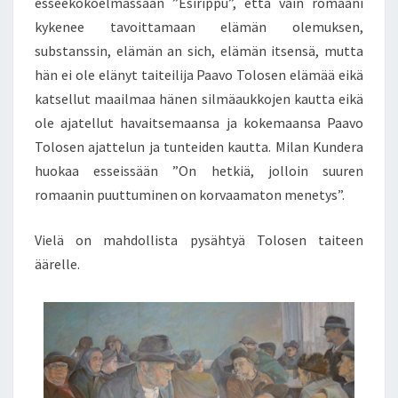
esseekokoelmassaan ”Esirippu”, että vain romaani
kykenee tavoittamaan elämän olemuksen,
substanssin, elämän an sich, elämän itsensä, mutta
hän ei ole elänyt taiteilija Paavo Tolosen elämää eikä
katsellut maailmaa hänen silmäaukkojen kautta eikä
ole ajatellut havaitsemaansa ja kokemaansa Paavo
Tolosen ajattelun ja tunteiden kautta. Milan Kundera
huokaa esseissään ”On hetkiä, jolloin suuren
romaanin puuttuminen on korvaamaton menetys”.
Vielä on mahdollista pysähtyä Tolosen taiteen
äärelle.