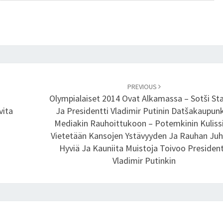
O
T
S
I
N
O
L
PREVIOUS
Y
i
Olympialaiset 2014 Ovat Alkamassa – Sotši Sta
M
vita
Ja Presidentti Vladimir Putinin Datšakaupunk
P
Mediakin Rauhoittukoon – Potemkinin Kulissi
I
Vietetään Kansojen Ystävyyden Ja Rauhan Juhl
A
Hyviä Ja Kauniita Muistoja Toivoo President
L
Vladimir Putinkin
A
I
S
T
E