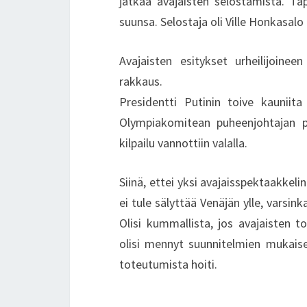
jatkaa avajaisten selostamista. Ta
suunsa. Selostaja oli Ville Honkasa
Avajaisten esitykset urheilijoine
rakkaus.
Presidentti Putinin toive kauniita
Olympiakomitean puheenjohtajan p
kilpailu vannottiin valalla.
Siinä, ettei yksi avajaisspektaakkeli
ei tule sälyttää Venäjän ylle, varsin
Olisi kummallista, jos avajaisten 
olisi mennyt suunnitelmien mukais
toteutumista hoiti.