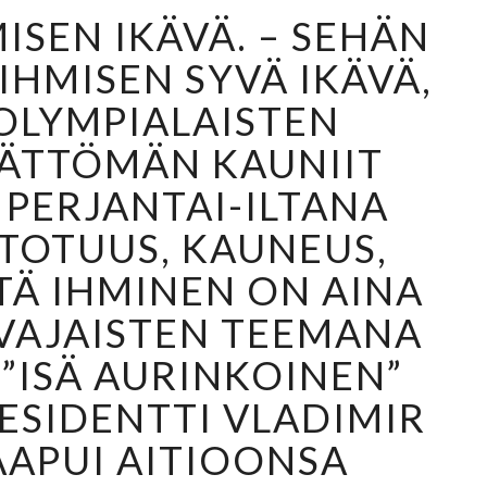
S
ISEN IKÄVÄ. – SEHÄN
Y
V
 IHMISEN SYVÄ IKÄVÄ,
Ä
OLYMPIALAISTEN
O
N
ÄTTÖMÄN KAUNIIT
I
 PERJANTAI-ILTANA
H
M
– TOTUUS, KAUNEUS,
I
ITÄ IHMINEN ON AINA
S
E
AVAJAISTEN TEEMANA
N
I
 ”ISÄ AURINKOINEN”
K
ESIDENTTI VLADIMIR
Ä
V
AAPUI AITIOONSA
Ä