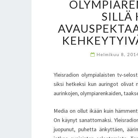
OLYMPIARE
SILLÄ
AVAUSPEKTAA
KEHKEYTYIV
Helmikuu 8, 20
Yleisradion olympialaisten tv-selo
siksi hetkeksi kun auringot olivat 
aurinkojen, olympiarenkaiden, taakse
Media on ollut ikään kuin hämment
On käynyt sanattomaksi. Yleisradio
juopunut, puhetta änkyttäen, ääri