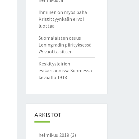
helmikuuta
Ihminen on myös paha
Kristittyynkään ei voi
luottaa
Suomalaisten osuus
Leningradin piirityksessä
75 vuotta sitten
Keskitysleirien
esikartanoissa Suomessa
keväällä 1918
ARKISTOT
helmikuu 2019
(3)