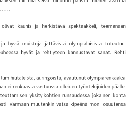
pauksen tuli olla selvä minuutin päästä miehen avattua
I
lo ……
H
M
I
en olivat kaunis ja herkistävä spektaakkeli, teemanaan
S
E
 ja hyviä muistoja jättävistä olympialaisista toteutuu.
N
uheessa hyvät ja rehtiyteen kannustavat sanat. Rehti
S
Y
V
Ä
n lumihiutaleista, auringoista, avautunut olympiarenkaaksi
I
kaan ei renkaasta vastuussa olleiden työntekijöiden päälle.
K
toteuttamisen yksityikohtien runsaudessa jokainen kohta
Ä
esti. Varmaan muutenkin vatsa kipeänä moni osuutensa
V
Ä
,
S