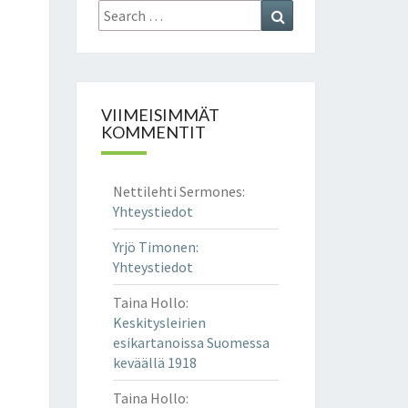
Search
Search
for:
VIIMEISIMMÄT
KOMMENTIT
Nettilehti Sermones
:
Yhteystiedot
Yrjö Timonen
:
Yhteystiedot
Taina Hollo
:
Keskitysleirien
esikartanoissa Suomessa
keväällä 1918
Taina Hollo
: