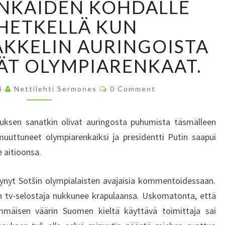
NKAIDEN KOHDALLE
.
–
 HETKELLÄ KUN
S
KKELIN AURINGOISTA
E
H
ÄT OLYMPIARENKAAT.
Ä
N
C
14
Nettilehti Sermones
0 Comment
S
O
M
E
M
N
E
stuksen sanatkin olivat auringosta puhumista täsmälleen
N
L
T
muuttuneet olympiarenkaiksi ja presidentti Putin saapui
S
Ä
 aitioonsa.
P
Ä
I
ynyt Sotšin olympialaisten avajaisia kommentoidessaan.
S
n tv-selostaja nukkunee krapulaansa. Uskomatonta, että
I
mmäisen väärin Suomen kieltä käyttävä toimittaja sai
,