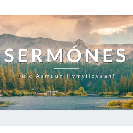
SERMÓNES
Tule Aamuun Hymyilevään!