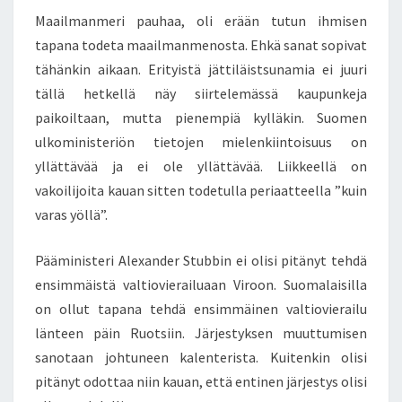
J
T
Maailmanmeri pauhaa, oli erään tutun ihmisen
S
A
tapana todeta maailmanmenosta. Ehkä sanat sopivat
S
T
tähänkin aikaan. Erityistä jättiläistsunamia ei juuri
A
tällä hetkellä näy siirtelemässä kaupunkeja
N
paikoiltaan, mutta pienempiä kylläkin. Suomen
I
ulkoministeriön tietojen mielenkiintoisuus on
3
.
yllättävää ja ei ole yllättävää. Liikkeellä on
7
vakoilijoita kauan sitten todetulla periaatteella ”kuin
.
varas yöllä”.
2
0
Pääministeri Alexander Stubbin ei olisi pitänyt tehdä
1
4
ensimmäistä valtiovierailuaan Viroon. Suomalaisilla
on ollut tapana tehdä ensimmäinen valtiovierailu
länteen päin Ruotsiin. Järjestyksen muuttumisen
sanotaan johtuneen kalenterista. Kuitenkin olisi
pitänyt odottaa niin kauan, että entinen järjestys olisi