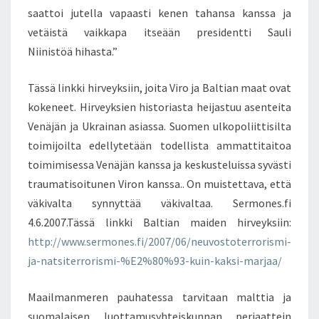
saattoi jutella vapaasti kenen tahansa kanssa ja
vetäistä vaikkapa itseään presidentti Sauli
Niinistöä hihasta.”
Tässä linkki hirveyksiin, joita Viro ja Baltian maat ovat
kokeneet. Hirveyksien historiasta heijastuu asenteita
Venäjän ja Ukrainan asiassa. Suomen ulkopoliittisilta
toimijoilta edellytetään todellista ammattitaitoa
toimimisessa Venäjän kanssa ja keskusteluissa syvästi
traumatisoitunen Viron kanssa.. On muistettava, että
väkivalta synnyttää väkivaltaa. Sermones.fi
4.6.2007.Tässä linkki Baltian maiden hirveyksiin:
http://www.sermones.fi/2007/06/neuvostoterrorismi-
ja-natsiterrorismi-%E2%80%93-kuin-kaksi-marjaa/
Maailmanmeren pauhatessa tarvitaan malttia ja
suomalaisen luottamusyhteiskunnan periaattein