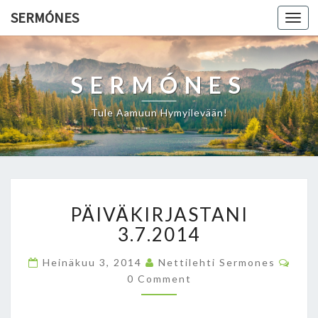
SERMÓNES
Togg
navi
SERMÓNES
Tule Aamuun Hymyilevään!
P
PÄIVÄKIRJASTANI
Ä
I
3.7.2014
V
Ä
C
Heinäkuu 3, 2014
Nettilehti Sermones
O
K
0 Comment
M
I
M
E
R
N