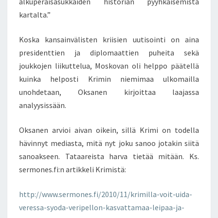
alkuperäisasukkaiden historian pyyhkäisemistä
kartalta.”
Koska kansainvälisten kriisien uutisointi on aina
presidenttien ja diplomaattien puheita sekä
joukkojen liikuttelua, Moskovan oli helppo päätellä
kuinka helposti Krimin niemimaa ulkomailla
unohdetaan, Oksanen kirjoittaa laajassa
analyysissään.
Oksanen arvioi aivan oikein, sillä Krimi on todella
hävinnyt mediasta, mitä nyt joku sanoo jotakin siitä
sanoakseen. Tataareista harva tietää mitään. Ks.
sermones.fi:n artikkeli Krimistä:
http://www.sermones.fi/2010/11/krimilla-voit-uida-
veressa-syoda-veripellon-kasvattamaa-leipaa-ja-