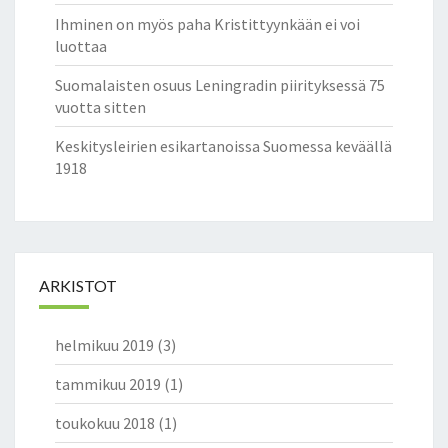
Ihminen on myös paha Kristittyynkään ei voi
luottaa
Suomalaisten osuus Leningradin piirityksessä 75
vuotta sitten
Keskitysleirien esikartanoissa Suomessa keväällä
1918
ARKISTOT
helmikuu 2019
(3)
tammikuu 2019
(1)
toukokuu 2018
(1)