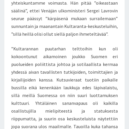
yhteiskuntamme voimasta. Hän pitää ”oikeastaan
säälinä”, ettei Venäjän ulkoministeri Sergei Lavrovin
seurue päässyt ”kärpäsenä mukaan surrailemaan”
sunnuntain ja maanantain Kultaranta-keskusteluihin,
”sillä heillä olisi ollut siellä paljon ihmeteltävää”.
”Kultarannan puutarhan telttoihin kun oli
kokoontunut aikamoinen joukko Suomen eri
puolueiden poliittista johtoa ja sotilaallista kermaa
yhdessä aivan tavallisten tutkijoiden, toimittajien ja
kirjailijoiden kanssa. Kutsuvieraat tuotiin paikalle
bussilla eikä kenenkään laukkuja edes läpivalaistu,
sillä meillä Suomessa on niin suuri luottamuksen
kulttuuri. Yhtäläinen sananvapaus oli kaikilla
osallistujilla mielipiteestä ja statuksesta
riippumatta, ja suurin osa keskusteluista näytettiin
jopa suorana ulos maailmalle. Tauoilla kuka tahansa