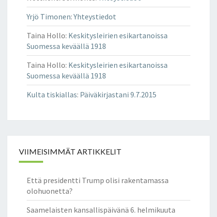
Yrjö Timonen
:
Yhteystiedot
Taina Hollo
:
Keskitysleirien esikartanoissa
Suomessa keväällä 1918
Taina Hollo
:
Keskitysleirien esikartanoissa
Suomessa keväällä 1918
Kulta tiskiallas
:
Päiväkirjastani 9.7.2015
VIIMEISIMMÄT ARTIKKELIT
Että presidentti Trump olisi rakentamassa
olohuonetta?
Saamelaisten kansallispäivänä 6. helmikuuta