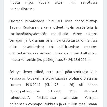
mutta myös vuosia sitten niin sanotussa
patsaskiistassa.
Suomen Kuvalehden linjaukset ovat päätoimittaja
Tapani Ruokasen aikana olleet hyvin aseteltuja ja
tarkkanäköisyydessään maltillisia. Viime aikoina
Venäjän ja Ukrainan asian tarkastelussa on SK:ssa
ollut havaittavissa tai aistittavissa muutos,
olkoonkin vaikka veteen piirretyn viivan kaltainen,
mutta kuitenkin (ks. pääkirjoitus Sk 24, 13.6.2014).
Selitys lienee siinä, että uusi päätoimittaja Ville
Pernaa on työskennellyt jo talossa työharjoittelijana
kunnes 19.6.2014 (SK 25 – 26) oli hänen
allekirjoittamansa artikkeli ”Kun illuusiot
tuhoutuvat”. Artikkelissa sanotaan Venäjän
palanneen voimapolitiikkaan ja etupiirin maailmaan.