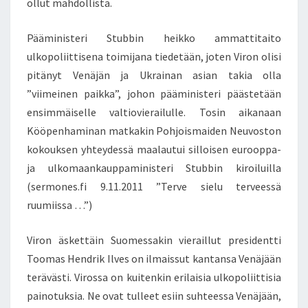
ollut mahdollista.
Pääministeri Stubbin heikko ammattitaito
ulkopoliittisena toimijana tiedetään, joten Viron olisi
pitänyt Venäjän ja Ukrainan asian takia olla
”viimeinen paikka”, johon pääministeri päästetään
ensimmäiselle valtiovierailulle. Tosin aikanaan
Kööpenhaminan matkakin Pohjoismaiden Neuvoston
kokouksen yhteydessä maalautui silloisen eurooppa-
ja ulkomaankauppaministeri Stubbin kiroiluilla
(sermones.fi 9.11.2011 ”Terve sielu terveessä
ruumiissa …”)
Viron äskettäin Suomessakin vieraillut presidentti
Toomas Hendrik Ilves on ilmaissut kantansa Venäjään
terävästi. Virossa on kuitenkin erilaisia ulkopoliittisia
painotuksia. Ne ovat tulleet esiin suhteessa Venäjään,