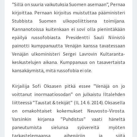
”Sillä on suuria vaikutuksia Suomen asemaan”, Pernaa
kirjoittaa. Pernaan kirjoitus muistuttaa pääministeri
Stubbista Suomen ulkopoliittisena toimijana.
Kannanotoissa kuitenkaan ei sovi olla pienintäkään
epäilyä russofobiasta. Presidentti Sauli Niinistö
painotti kumppanuutta Venäjän kanssa tavatessaan
Venäjän ulkoministeri Sergei Lavrovin Kultaranta-
keskustelujen aikana. Kumppanuus on tasavertaista
kansakäymistä, mitä russofobia ei ole.
Kirjailija Sofi Oksasen pitkä essee ”Venäjä on jo
voittanut inormaatiosodan” on julkaistu Iltalehden
liitteessä ”Taustat & tekijät” (IL 14. 6. 2014). Oksasella
on omakohtaiset kokemukset Neuvosto-Virosta.
Varsinkin kirjansa ”Puhdistus” vaati häneltä
paneutumista sielunsa syövereitä myöten
tarkastelemaansa aihepiiriin ja siitä