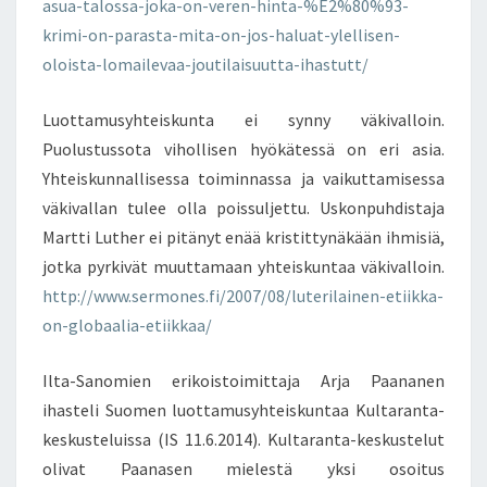
asua-talossa-joka-on-veren-hinta-%E2%80%93-
krimi-on-parasta-mita-on-jos-haluat-ylellisen-
oloista-lomailevaa-joutilaisuutta-ihastutt/
Luottamusyhteiskunta ei synny väkivalloin.
Puolustussota vihollisen hyökätessä on eri asia.
Yhteiskunnallisessa toiminnassa ja vaikuttamisessa
väkivallan tulee olla poissuljettu. Uskonpuhdistaja
Martti Luther ei pitänyt enää kristittynäkään ihmisiä,
jotka pyrkivät muuttamaan yhteiskuntaa väkivalloin.
http://www.sermones.fi/2007/08/luterilainen-etiikka-
on-globaalia-etiikkaa/
Ilta-Sanomien erikoistoimittaja Arja Paananen
ihasteli Suomen luottamusyhteiskuntaa Kultaranta-
keskusteluissa (IS 11.6.2014). Kultaranta-keskustelut
olivat Paanasen mielestä yksi osoitus