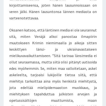
kirjoittamiseensa, joten hänen lausunnoissaan on
veren jälki. Hänen lausuntonsa lännen mediasta on
varteenotettavaa.
Oksanen katsoo, että läntinen media ei ole seurannut
sitä, miten Venäjä alkoi panostaa ilmapiirin
muutokseen Krimin niemimaalla jo aikoja sitten
keskittyen länsi- ja ukrainavastaiseen
mielikuvavaikuttamiseen. ”Sitä tarinaa länsimedia ei
ollut seuraamassa, mutta siitä olisi pitänyt uutisoida
edes myöhemmin. Se, miten maa valloitetaan, askel
askeleelta, tarjoaisi lukijoille tietoa siitä, että
miehitys tarkoittaa aina myös henkistä miehitystä,
jota edeltää mielipidemaaston muokkaus, ja
miehityksen tapahduttua julkisten arvojen ja
opetussisältöjen muuttumista, maan