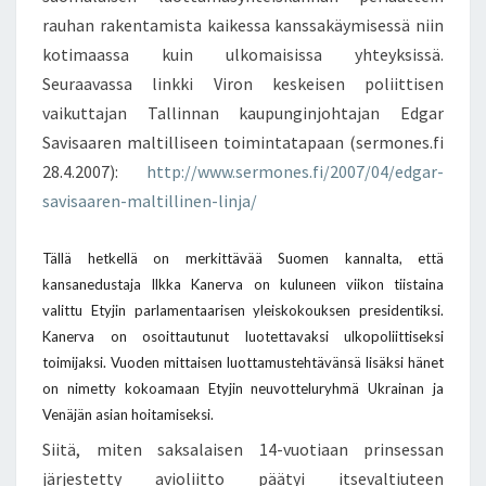
rauhan rakentamista kaikessa kanssakäymisessä niin
kotimaassa kuin ulkomaisissa yhteyksissä.
Seuraavassa linkki Viron keskeisen poliittisen
vaikuttajan Tallinnan kaupunginjohtajan Edgar
Savisaaren maltilliseen toimintatapaan (sermones.fi
28.4.2007):
http://www.sermones.fi/2007/04/edgar-
savisaaren-maltillinen-linja/
Tällä hetkellä on merkittävää Suomen kannalta, että
kansanedustaja Ilkka Kanerva on kuluneen viikon tiistaina
valittu Etyjin parlamentaarisen yleiskokouksen presidentiksi.
Kanerva on osoittautunut luotettavaksi ulkopoliittiseksi
toimijaksi. Vuoden mittaisen luottamustehtävänsä lisäksi hänet
on nimetty kokoamaan Etyjin neuvotteluryhmä Ukrainan ja
Venäjän asian hoitamiseksi.
Siitä, miten saksalaisen 14-vuotiaan prinsessan
järjestetty avioliitto päätyi itsevaltiuteen