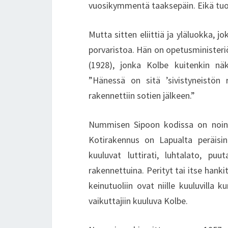
vuosikymmentä taaksepäin. Eikä tuo 
Mutta sitten eliittiä ja yläluokka, j
porvaristoa. Hän on opetusministeri
(1928), jonka Kolbe kuitenkin näke
”Hänessä on sitä ’sivistyneistön 
rakennettiin sotien jälkeen.”
Nummisen Sipoon kodissa on noin 6
Kotirakennus on Lapualta peräisin
kuuluvat luttirati, luhtalato, pu
rakennettuina. Perityt tai itse hank
keinutuoliin ovat niille kuuluvilla k
vaikuttajiin kuuluva Kolbe.