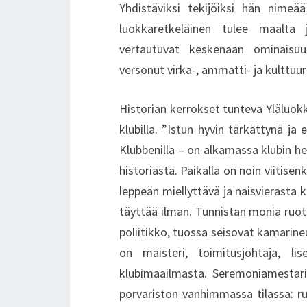
Yhdistäviksi tekijöiksi hän nimeä
luokkaretkeläinen tulee maalta j
vertautuvat keskenään ominaisuu
versonut virka-, ammatti- ja kulttuuri
Historian kerrokset tunteva Yläluok
klubilla. ”Istun hyvin tärkättynä j
Klubbenilla – on alkamassa klubin her
historiasta. Paikalla on noin viiti
leppeän miellyttävä ja naisvierasta
täyttää ilman. Tunnistan monia ruots
poliitikko, tuossa seisovat kamarine
on maisteri, toimitusjohtaja, l
klubimaailmasta. Seremoniamestari o
porvariston vanhimmassa tilassa: ru