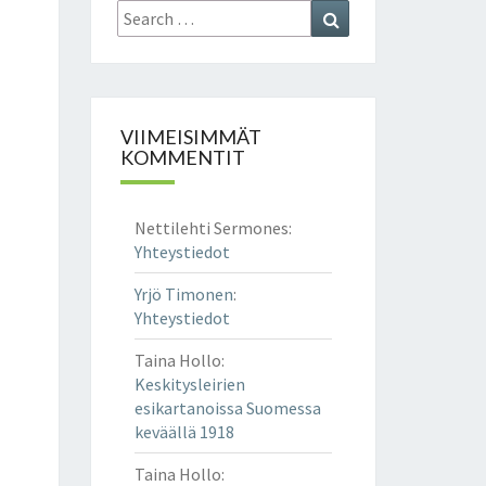
Search
Search
for:
VIIMEISIMMÄT
KOMMENTIT
Nettilehti Sermones
:
Yhteystiedot
Yrjö Timonen
:
Yhteystiedot
Taina Hollo
:
Keskitysleirien
esikartanoissa Suomessa
keväällä 1918
Taina Hollo
: