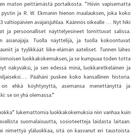
sen maton peittämästä portaikosta. ”Hiivin vapisematta
in pystin ja R. W. Ekmanin hienon maalauksen, joka koko
 valtiopäivien avajaisjuhlaa. Käännös oikealle … Nyt hiki
 ja persoonalliset näyttelyesineet lomittuvat salissa.
 asianajaja. Tuolla näyttelijä, ja tuolla kokoontuvat
uniit ja tyylikkäät liike-elämän aateliset. Tunnen lähes
kinmoisen luokkakokemuksen, ja se kumpuaa toden totta
yt näkyväksi, ja sen edessä minä, luokkaretkeläinen ja
iljaiseksi…. Päähäni puskee koko kansallinen historia.
 on ehkä köyhtynyttä, asemansa menettänyttä ja
ki: se on yhä olemassa.”
luokka” lukemattomia luokkakokemuksia niin vanhaa kuin
tavallista suomalaisuutta, sosioteetteja laidasta laitaan.
i nimettyä yläluokkaa, sitä on kasvanut eri taustoista.