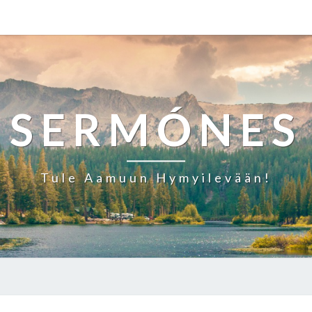
SERMÓNES
Tule Aamuun Hymyilevään!