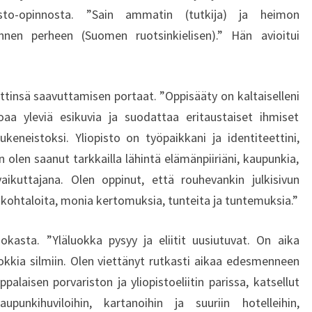
1
pisto-opinnosta. ”Sain ammatin (tutkija) ja heimon
2
jännen perheen (Suomen ruotsinkielisen).” Hän avioitui
.
2
0
1
ttinsä saavuttamisen portaat. ”Oppisääty on kaltaiselleni
4
joaa yleviä esikuvia ja suodattaa eritaustaiset ihmiset
ukeneistoksi. Yliopisto on työpaikkani ja identiteettini,
 olen saanut tarkkailla lähintä elämänpiiriäni, kaupunkia,
vaikuttajana. Olen oppinut, että rouhevankin julkisivun
ä kohtaloita, monia kertomuksia, tunteita ja tuntemuksia.”
okasta. ”Yläluokka pysyy ja eliitit uusiutuvat. On aika
uokkia silmiin. Olen viettänyt rutkasti aikaa edesmenneen
palaisen porvariston ja yliopistoeliitin parissa, katsellut
upunkihuviloihin, kartanoihin ja suuriin hotelleihin,