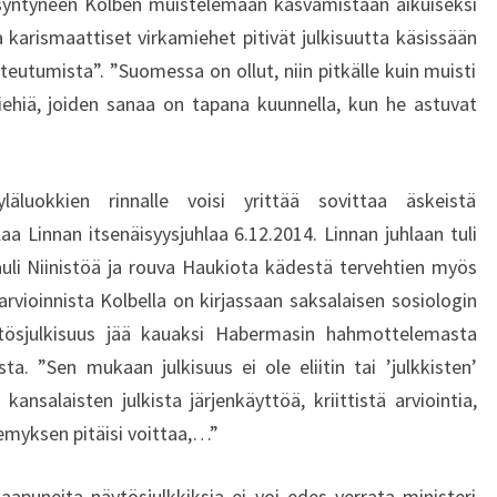
yntyneen Kolben muistelemaan kasvamistaan aikuiseksi
 karismaattiset virkamiehet pitivät julkisuutta käsissään
teutumista”. ”Suomessa on ollut, niin pitkälle kuin muisti
ehiä, joiden sanaa on tapana kuunnella, kun he astuvat
läluokkien rinnalle voisi yrittää sovittaa äskeistä
aa Linnan itsenäisyysjuhlaa 6.12.2014. Linnan juhlaan tuli
uli Niinistöä ja rouva Haukiota kädestä tervehtien myös
rvioinnista Kolbella on kirjassaan saksalaisen sosiologin
ösjulkisuus jää kauaksi Habermasin hahmottelemasta
ta. ”Sen mukaan julkisuus ei ole eliitin tai ’julkkisten’
ansalaisten julkista järjenkäyttöä, kriittistä arviointia,
emyksen pitäisi voittaa,…”
saapuneita näytösjulkkiksia ei voi edes verrata ministeri