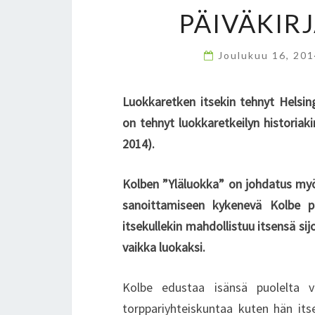
PÄIVÄKIRJ
Joulukuu 16, 20
Luokkaretken itsekin tehnyt Helsing
on tehnyt luokkaretkeilyn historiak
2014).
Kolben ”Yläluokka” on johdatus m
sanoittamiseen kykenevä Kolbe p
itsekullekin mahdollistuu itsensä si
vaikka luokaksi.
Kolbe edustaa isänsä puolelta ve
torppariyhteiskuntaa kuten hän its