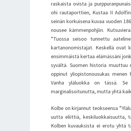
raskaista ovista ja purppuranpunai
ohi rautaporttien, Kustaa II Adolf
seinän korkuisena kuvaa vuoden 1863
nousee kämmenpohjiin. Kutsuvieraat
”Tuossa seisoo tunnettu aatelinen
kartanonomistajat. Keskellä ovat ka
ensimmäistä kertaa elämässäni jon
syvältä. Suomen historia muuttuu n
oppinut yliopistonousukas menen h
Vanha yläluokka on tässä. Se
marginalisoitunutta, mutta yhtä kaik
Kolbe on kirjannut teokseensa ”Ylä
uutta eliittiä, keskiluokkaisuutta, 
Kolben kuvauksista ei erotu yhtä ta