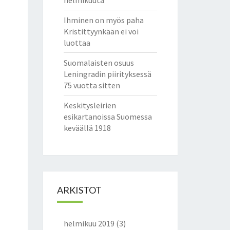
helmikuuta
Ihminen on myös paha
Kristittyynkään ei voi
luottaa
Suomalaisten osuus
Leningradin piirityksessä
75 vuotta sitten
Keskitysleirien
esikartanoissa Suomessa
keväällä 1918
ARKISTOT
helmikuu 2019
(3)