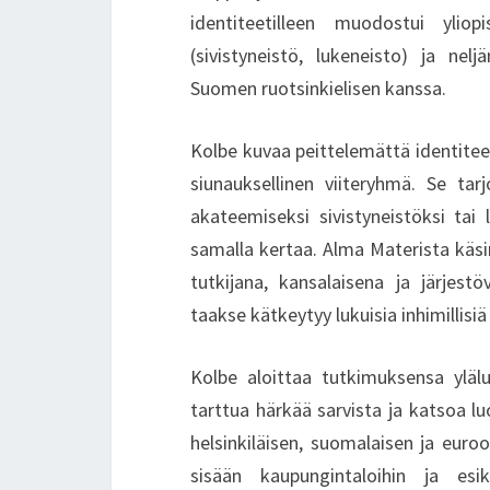
identiteetilleen muodostui ylio
(sivistyneistö, lukeneisto) ja nel
Suomen ruotsinkielisen kanssa.
Kolbe kuvaa peittelemättä identitee
siunauksellinen viiteryhmä. Se tar
akateemiseksi sivistyneistöksi tai l
samalla kertaa. Alma Materista käsin
tutkijana, kansalaisena ja järjestö
taakse kätkeytyy lukuisia inhimillisi
Kolbe aloittaa tutkimuksensa ylälu
tarttua härkää sarvista ja katsoa l
helsinkiläisen, suomalaisen ja euroop
sisään kaupungintaloihin ja esika