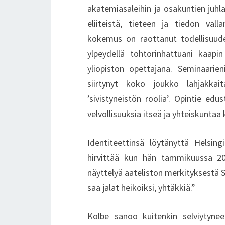
akatemiasaleihin ja osakuntien juhla
eliiteistä, tieteen ja tiedon val
kokemus on raottanut todellisuude
ylpeydellä tohtorinhattuani kaapin
yliopiston opettajana. Seminaarie
siirtynyt koko joukko lahjakkai
’sivistyneistön roolia’. Opintie ed
velvollisuuksia itseä ja yhteiskuntaa
Identiteettinsä löytänyttä Helsing
hirvittää kun hän tammikuussa 2
näyttelyä aateliston merkityksestä 
saa jalat heikoiksi, yhtäkkiä.”
Kolbe sanoo kuitenkin selviytynee