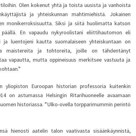
tiloihin. Olen kokenut yhtä ja toista uusista ja vanhoista
lankäyttäjistä ja yhteiskunnan mahtimiehistä. Jokainen
n monikerroksisuutta. Siksi ja siitä huolimatta katson
 päällä. En vapaudu nykyroolistani eliittihautomon eli
ni ja luentojeni kautta suomalaiseen yhteiskuntaan on
ta maistereita ja tohtoreita, joille on tähdentänyt
ustaa vapautta, mutta oppineisuus merkitsee vastuuta ja
 kohtaan.”
in yliopiston Euroopan historian professoria kuitenkin
014 on astumassa Helsingin Ritarihuoneelle avaamaan
Suomen historiassa. ”Ulko-ovella torpparimummin perintö
nsä hienosti aatelin talon vaativasta sisäänkäynnistä,