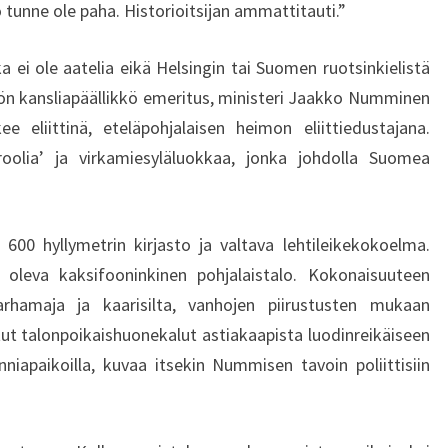
tunne ole paha. Historioitsijan ammattitauti.”
oka ei ole aatelia eikä Helsingin tai Suomen ruotsinkielistä
ön kansliapäällikkö emeritus, ministeri Jaakko Numminen
e eliittinä, eteläpohjalaisen heimon eliittiedustajana.
roolia’ ja virkamiesyläluokkaa, jonka johdolla Suomea
00 hyllymetrin kirjasto ja valtava lehtileikekokoelma.
 oleva kaksifooninkinen pohjalaistalo. Kokonaisuuteen
utarhamaja ja kaarisilta, vanhojen piirustusten mukaan
itut talonpoikaishuonekalut astiakaapista luodinreikäiseen
unniapaikoilla, kuvaa itsekin Nummisen tavoin poliittisiin