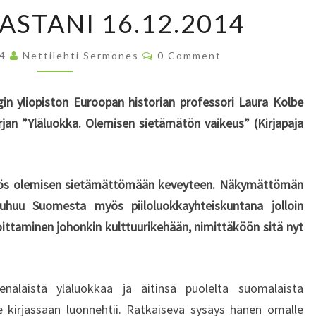
P
ASTANI 16.12.2014
Ä
I
C
14
Nettilehti Sermones
V
0 Comment
O
Ä
M
M
K
E
in yliopiston Euroopan historian professori Laura Kolbe
N
I
T
irjan ”Yläluokka. Olemisen sietämätön vaikeus” (Kirjapaja
R
S
J
A
S
yös olemisen sietämättömään keveyteen. Näkymättömän
T
uhuu Suomesta myös piiloluokkayhteiskuntana jolloin
A
joittaminen johonkin kulttuurikehään, nimittäköön sitä nyt
N
I
1
6
näläistä yläluokkaa ja äitinsä puolelta suomalaista
.
e kirjassaan luonnehtii. Ratkaiseva sysäys hänen omalle