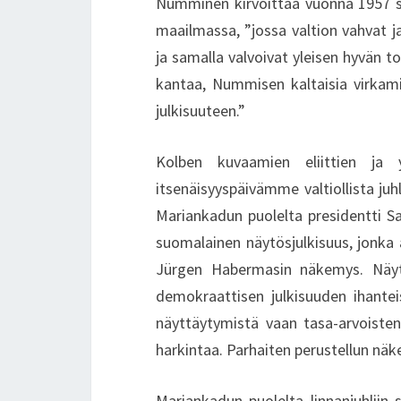
Numminen kirvoittaa vuonna 1957 s
maailmassa, ”jossa valtion vahvat ja
ja samalla valvoivat yleisen hyvän to
kantaa, Nummisen kaltaisia virkami
julkisuuteen.”
Kolben kuvaamien eliittien ja y
itsenäisyyspäivämme valtiollista juhl
Mariankadun puolelta presidentti Sa
suomalainen näytösjulkisuus, jonka a
Jürgen Habermasin näkemys. Näyt
demokraattisen julkisuuden ihanteis
näyttäytymistä vaan tasa-arvoisten k
harkintaa. Parhaiten perustellun näk
Mariankadun puolelta linnanjuhliin 