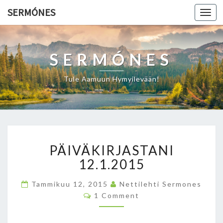
SERMÓNES
Togg
navi
SERMÓNES
Tule Aamuun Hymyilevään!
P
PÄIVÄKIRJASTANI
Ä
I
12.1.2015
V
Ä
Tammikuu 12, 2015
Nettilehti Sermones
K
C
1 Comment
O
I
M
R
M