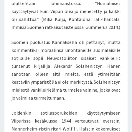
oluttehtaan lähimaastossa. ”Humalaiset
käyttäytyivät kuin Viipuri olisi jo menetetty ja kaikki
oli sallittua.” (Mika Kulju, Kohtalona Tali-Ihantala.
Ihmisiä Suomen ratkaisutaistelussa. Gummerus 2014.)
Suomen puolustus Kannaksella oli pettänyt, mutta
kommentiksi moraalinsa unohtaneille suomalaisille
sotilaille sopii Neuvostoliiton sisäiset vankileirit
tuntenut kirjailija Alexandr Solzhenitzyn. Hänen
sanotaan olleen sitä mieltä, että ytimeltään
kestäviin ympäristöllä ei ole merkitystä. Solzhenitzyn
mielestä vankileirielämä turmelee vain ne, jotka ovat
jo valmiita turmeltumaan.
Joidenkin sotilasporukoiden käyttäytymiseen
Viipurissa kesäkuussa 1944 vertautuvat everstin,
Mannerheim-ristin ritari Wolf H. Halstin kokemukset