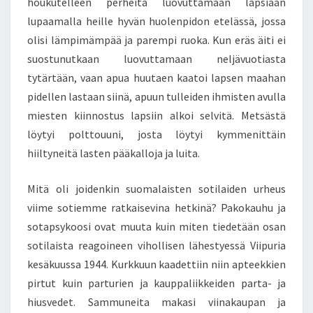
houkutelleen perheitä luovuttamaan lapsiaan
lupaamalla heille hyvän huolenpidon etelässä, jossa
olisi lämpimämpää ja parempi ruoka. Kun eräs äiti ei
suostunutkaan luovuttamaan neljävuotiasta
tytärtään, vaan apua huutaen kaatoi lapsen maahan
pidellen lastaan siinä, apuun tulleiden ihmisten avulla
miesten kiinnostus lapsiin alkoi selvitä. Metsästä
löytyi polttouuni, josta löytyi kymmenittäin
hiiltyneitä lasten pääkalloja ja luita.
Mitä oli joidenkin suomalaisten sotilaiden urheus
viime sotiemme ratkaisevina hetkinä? Pakokauhu ja
sotapsykoosi ovat muuta kuin miten tiedetään osan
sotilaista reagoineen vihollisen lähestyessä Viipuria
kesäkuussa 1944. Kurkkuun kaadettiin niin apteekkien
pirtut kuin parturien ja kauppaliikkeiden parta- ja
hiusvedet. Sammuneita makasi viinakaupan ja