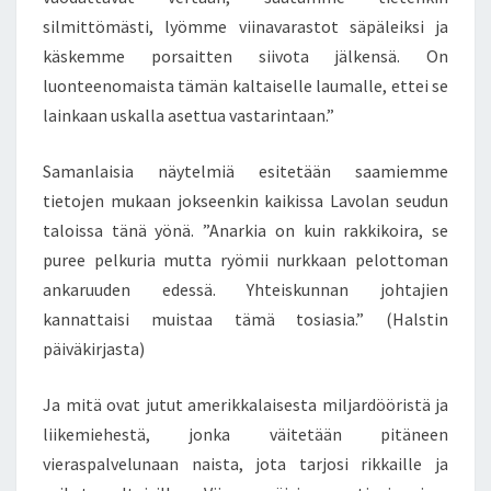
silmittömästi, lyömme viinavarastot säpäleiksi ja
käskemme porsaitten siivota jälkensä. On
luonteenomaista tämän kaltaiselle laumalle, ettei se
lainkaan uskalla asettua vastarintaan.”
Samanlaisia näytelmiä esitetään saamiemme
tietojen mukaan jokseenkin kaikissa Lavolan seudun
taloissa tänä yönä. ”Anarkia on kuin rakkikoira, se
puree pelkuria mutta ryömii nurkkaan pelottoman
ankaruuden edessä. Yhteiskunnan johtajien
kannattaisi muistaa tämä tosiasia.” (Halstin
päiväkirjasta)
Ja mitä ovat jutut amerikkalaisesta miljardööristä ja
liikemiehestä, jonka väitetään pitäneen
vieraspalvelunaan naista, jota tarjosi rikkaille ja