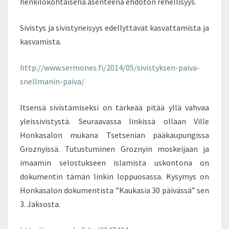
henkilökohtaisena asenteena ehdoton rehellisyys.
Sivistys ja sivistyneisyys edellyttävät kasvattamista ja
kasvamista.
http://www.sermones.fi/2014/05/sivistyksen-paiva-
snellmanin-paiva/
Itsensä sivistämiseksi on tärkeää pitää yllä vahvaa
yleissivistystä. Seuraavassa linkissä ollaan Ville
Honkasalon mukana Tsetsenian pääkaupungissa
Groznyissä. Tutustuminen Groznyin moskeijaan ja
imaamin selostukseen islamista uskontona on
dokumentin tämän linkin loppuosassa. Kysymys on
Honkasalon dokumentista ”Kaukasia 30 päivässä” sen
3. Jaksosta.