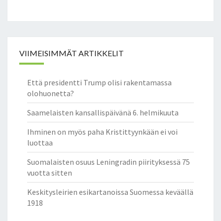
VIIMEISIMMÄT ARTIKKELIT
Että presidentti Trump olisi rakentamassa
olohuonetta?
Saamelaisten kansallispäivänä 6. helmikuuta
Ihminen on myös paha Kristittyynkään ei voi
luottaa
Suomalaisten osuus Leningradin piirityksessä 75
vuotta sitten
Keskitysleirien esikartanoissa Suomessa keväällä
1918