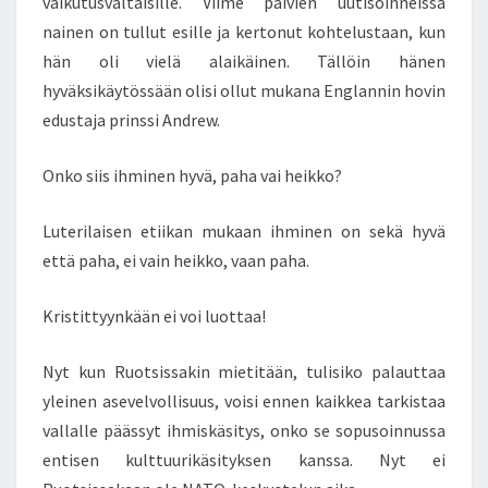
vaikutusvaltaisille. Viime päivien uutisoinneissa
nainen on tullut esille ja kertonut kohtelustaan, kun
hän oli vielä alaikäinen. Tällöin hänen
hyväksikäytössään olisi ollut mukana Englannin hovin
edustaja prinssi Andrew.
Onko siis ihminen hyvä, paha vai heikko?
Luterilaisen etiikan mukaan ihminen on sekä hyvä
että paha, ei vain heikko, vaan paha.
Kristittyynkään ei voi luottaa!
Nyt kun Ruotsissakin mietitään, tulisiko palauttaa
yleinen asevelvollisuus, voisi ennen kaikkea tarkistaa
vallalle päässyt ihmiskäsitys, onko se sopusoinnussa
entisen kulttuurikäsityksen kanssa. Nyt ei