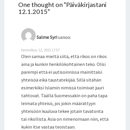
One thought on “
Päiväkirjastani
12.1.2015
”
Salme Syri
sanoo:
tammikuu 12, 2015 17:57
Olen samaa mieltä siitä, että rikos on rikos
aina ja kunkin henkilökohtainen teko. Olisi
parempi että ei uutisoinnissa mainittaisi
yhteisöä eikä taustatekijää. Sillä sitähän
esimerkiksi Islamin nimissä toimivat juuri
tahtovat. Täällä Suomessakin on paha tapa
leimata yhteisö, jos jokin määrättyyn
yhteisöön kuuluva tekee jotain tavatonta
tai rikollista. Asia on nimenomaan niin, että
kukin itse vastaa teoistaan.