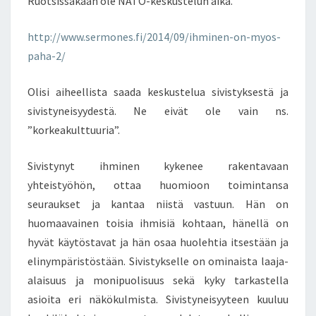
Ruotsissakaan ole NATO-keskustelun aika.
http://www.sermones.fi/2014/09/ihminen-on-myos-
paha-2/
Olisi aiheellista saada keskustelua sivistyksestä ja
sivistyneisyydestä. Ne eivät ole vain ns.
”korkeakulttuuria”.
Sivistynyt ihminen kykenee rakentavaan
yhteistyöhön, ottaa huomioon toimintansa
seuraukset ja kantaa niistä vastuun. Hän on
huomaavainen toisia ihmisiä kohtaan, hänellä on
hyvät käytöstavat ja hän osaa huolehtia itsestään ja
elinympäristöstään. Sivistykselle on ominaista laaja-
alaisuus ja monipuolisuus sekä kyky tarkastella
asioita eri näkökulmista. Sivistyneisyyteen kuuluu