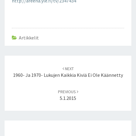
http://areena.yle.fi/tv/2347434
Artikkelit
Post
NEXT
navigation
1960- Ja 1970- Lukujen Kaikkia Kiviä Ei Ole Käännetty
PREVIOUS
5.1.2015