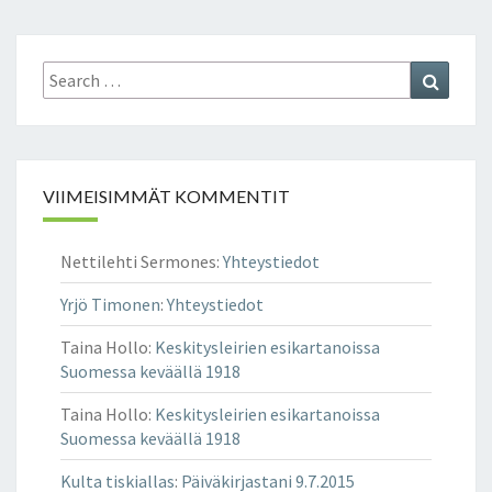
Search
Search
for:
VIIMEISIMMÄT KOMMENTIT
Nettilehti Sermones
:
Yhteystiedot
Yrjö Timonen
:
Yhteystiedot
Taina Hollo
:
Keskitysleirien esikartanoissa
Suomessa keväällä 1918
Taina Hollo
:
Keskitysleirien esikartanoissa
Suomessa keväällä 1918
Kulta tiskiallas
:
Päiväkirjastani 9.7.2015