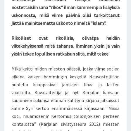
nostettaisiin sana ”rikos” ilman kummempia lisäyksiä
uskonnosta, mikä viime päivinä olisi tarkoittanut
jättää mainitsematta uskonto nimeltä ”islam”.
Rikolliset ovat rikollisia, olivatpa heidän
viitekehyksensä mitä tahansa. Ihminen yksin ja vain
yksin tekee lopullisen ratkaisun siitä, mitä tekee.
Mikä keitti niiden miesten päässä, jotka viime sotien
aikana kaiken hämmingin keskellä Neuvostoliiton
puolella kauppasivat jäniksen lihaa ja lasten
vaatteita. Kuvataiteilija ja nyt Karjalan kansaan
kuuluneen sukunsa elämän kahtena kirjana julkaissut
Salme Syri kertoo ensimmäisessä kirjassaan ”Missä
koti, muamoseni? Kertomus tollonjokisen perheen
kohtalosta” (Karjalan sivistysseura 2012) miesten