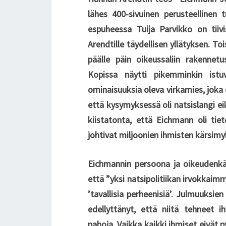
lähes 400-sivuinen perusteellinen t
espuheessa Tuija Parvikko on tiiv
Arendtille täydellisen yllätyksen. To
päälle päin oikeussaliin rakennetus
Kopissa näytti pikemminkin istuva
ominaisuuksia oleva virkamies, joka
että kysymyksessä oli natsislangi eik
kiistatonta, että Eichmann oli tieto
johtivat miljoonien ihmisten kärsim
Eichmannin persoona ja oikeudenkäy
että ”yksi natsipolitiikan irvokkaimm
’tavallisia perheenisiä’. Julmuuksi
edellyttänyt, että niitä tehneet i
pahoja. Vaikka kaikki ihmiset eivät 