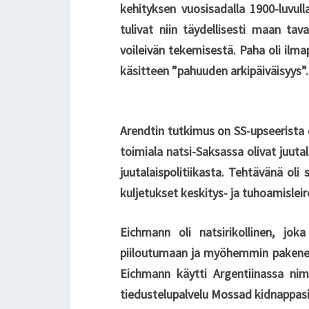
kehityksen vuosisadalla 1900-luvul
tulivat niin täydellisesti maan tav
voileivän tekemisestä. Paha oli ilmap
käsitteen ”pahuuden arkipäiväisyys”.
Arendtin tutkimus on SS-upseerista 
toimiala natsi-Saksassa olivat juuta
juutalaispolitiikasta. Tehtävänä oli 
kuljetukset keskitys- ja tuhoamisleir
Eichmann oli natsirikollinen, jo
piiloutumaan ja myöhemmin pakenem
Eichmann käytti Argentiinassa nim
tiedustelupalvelu Mossad kidnappasi 