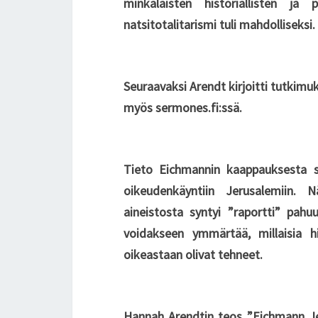
minkälaisten historiallisten ja 
natsitotalitarismi tuli mahdolliseksi.
Seuraavaksi Arendt kirjoitti tutkimu
myös sermones.fi:ssä.
Tieto Eichmannin kaappauksesta 
oikeudenkäyntiin Jerusalemiin. 
aineistosta syntyi ”raportti” pahu
voidakseen ymmärtää, millaisia h
oikeastaan olivat tehneet.
Hannah Arendtin teos ”Eichmann Je