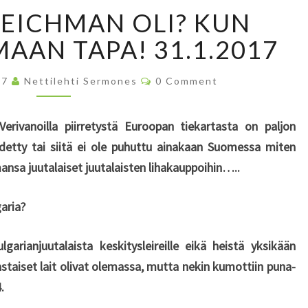
M
 EICHMAN OLI? KUN
I
K
AAN TAPA! 31.1.2017
Ä
M
C
17
Nettilehti Sermones
0 Comment
I
O
M
E
M
E
S
Verivanoilla piirretystä Euroopan tiekartasta on paljon
N
E
T
edetty tai siitä ei ole puhuttu ainakaan Suomessa miten
S
I
ansa juutalaiset juutalaisten lihakauppoihin…..
C
H
aria?
M
A
N
lgarianjuutalaista keskitysleireille eikä heistä yksikään
O
astaiset lait olivat olemassa, mutta nekin kumottiin puna-
L
.
I