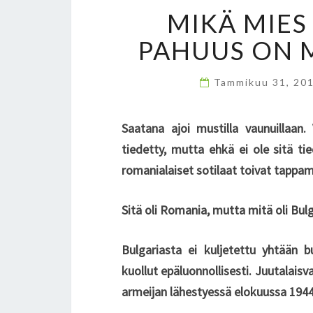
MIKÄ MIES
PAHUUS ON M
Tammikuu 31, 20
Saatana ajoi mustilla vaunuillaan. 
tiedetty, mutta ehkä ei ole sitä ti
romanialaiset sotilaat toivat tappam
Sitä oli Romania, mutta mitä oli Bulg
Bulgariasta ei kuljetettu yhtään bu
kuollut epäluonnollisesti. Juutalaisv
armeijan lähestyessä elokuussa 1944