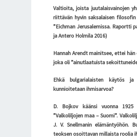
Valtioita, joista juutalaisvainojen 
riittävän hyvin saksalaisen filoso
”Eichman Jerusalemissa. Raportti pa
ja Antero Holmila 2016)
Hannah Arendt mainitsee, ettei hän o
joka oli ”ainutlaatuista sekoittuneid
Ehkä bulgarialaisten käytös ja 
kunnioitetaan ihmisarvoa?
D. Bojkov käänsi vuonna 1925 bu
”Valkoliljojen maa – Suomi”. Valkol
J. V. Snellmanin elämäntyöhön. Bu
teoksen osoittavan millaista roolia 