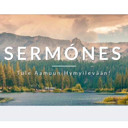
SERMÓNES
Tule Aamuun Hymyilevään!