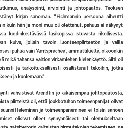
utkimus, analysointi, arviointi ja johtopäätös. Teoksen
istänyt kirjan sanoman. ”Eichmannin persoona aiheutti
isin kuin hän ja moni muu oli olettanut, pahuus ei näkynyt
sa luodinkestävässä lasikopissa istuvasta rikollisesta.
n kuiva, jollain tavoin luonteenpiirteetön ja vailla
 osasi puhua vain ’Amtsprachea’, ammattikieltä, olkoonkin
ä mikä tahansa valtion virkamiehen kielenkäyttö. Silti oli
isesti ja tarkoituksellisesti osallistunut tekoihin, jotka
ykseen ja kuolemaan.”
nti vahvistivat Arendtin jo aikaisempaa johtopäätöstä,
ista piirteistä oli, että joukkotuhon toimeenpanijat olivat
en suunnitteleminen ja toimeenpaneminen ei toisin sanoen
hmiset olisivat olleet synnynnäisesti tai olemukseltaan
pysty natsiterrorin kaltaisten hirmutekojen tekemiseen,
ne