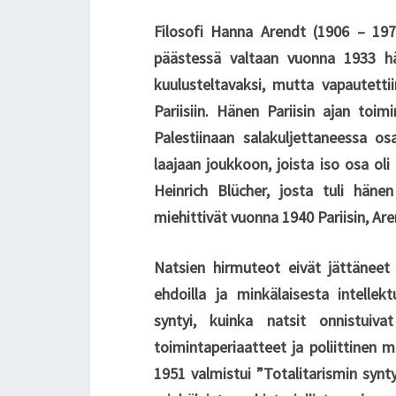
Filosofi Hanna Arendt (1906 – 1975
päästessä valtaan vuonna 1933 hän
kuulusteltavaksi, mutta vapautett
Pariisiin. Hänen Pariisin ajan toim
Palestiinaan salakuljettaneessa osa
laajaan joukkoon, joista iso osa oli 
Heinrich Blücher, josta tuli häne
miehittivät vuonna 1940 Pariisin, Ar
Natsien hirmuteot eivät jättäneet 
ehdoilla ja minkälaisesta intellekt
syntyi, kuinka natsit onnistuiv
toimintaperiaatteet ja poliittinen
1951 valmistui ”Totalitarismin synty”.