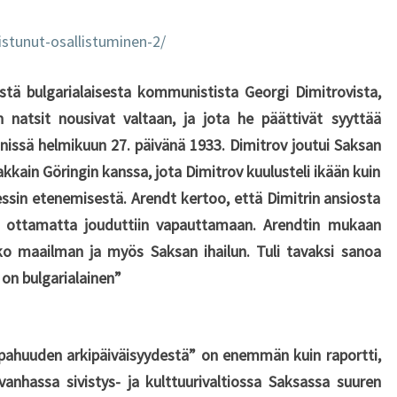
P
A
stunut-osallistuminen-2/
!
3
stä bulgarialaisesta kommunistista Georgi Dimitrovista,
1
 natsit nousivat valtaan, ja jota he päättivät syyttää
.
1
inissä helmikuun 27. päivänä 1933. Dimitrov joutui Saksan
.
kain Göringin kanssa, jota Dimitrov kuulusteli ikään kuin
2
essin etenemisestä. Arendt kertoo, että Dimitrin ansiosta
0
n ottamatta jouduttiin vapauttamaan. Arendtin mukaan
1
ko maailman ja myös Saksan ihailun. Tuli tavaksi sanoa
7
 on bulgarialainen”
pahuuden arkipäiväisyydestä” on enemmän kuin raportti,
anhassa sivistys- ja kulttuurivaltiossa Saksassa suuren