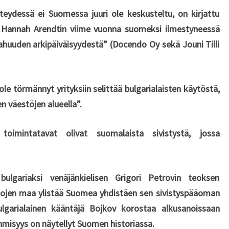
?
yhteydessä ei Suomessa juuri ole keskusteltu, on kirjattu
K
fin Hannah Arendtin viime vuonna suomeksi ilmestyneessä
U
N
huuden arkipäiväisyydestä” (Docendo Oy sekä Jouni Tilli
P
A
H
le törmännyt yrityksiin selittää bulgarialaisten käytöstä,
U
en väestöjen alueella”.
U
S
O
toimintatavat olivat suomalaista sivistystä, jossa
N
M
A
lgariaksi venäjänkielisen Grigori Petrovin teoksen
A
iljojen maa ylistää Suomea yhdistäen sen sivistyspääoman
N
lgarialainen kääntäjä Bojkov korostaa alkusanoissaan
T
A
ihmisyys on näytellyt Suomen historiassa.