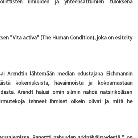
poliittisten ilmiöiden ja yhteensattumien tuloksena
ksen ”Vita activa” (The Human Condition), joka on esitelty
sai Arendtin lähtemään median edustajana Eichmannin
Näistä kokemuksista, havainnoista ja kokoamastaan
udesta. Arendt halusi omin silmin nähdä natsirikollisen
irmutekoja tehneet ihmiset oikein olivat ja mitä he
rusalemissa. Raportti pahuuden arkipäiväisyydestä ” on