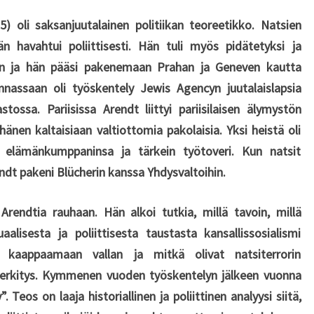
) oli saksanjuutalainen politiikan teoreetikko. Natsien
 havahtui poliittisesti. Hän tuli myös pidätetyksi ja
iin ja hän pääsi pakenemaan Prahan ja Geneven kautta
innassaan oli työskentely Jewis Agencyn juutalaislapsia
stossa. Pariisissa Arendt liittyi pariisilaisen älymystön
hänen kaltaisiaan valtiottomia pakolaisia. Yksi heistä oli
n elämänkumppaninsa ja tärkein työtoveri. Kun natsit
endt pakeni Blücherin kanssa Yhdysvaltoihin.
Arendtia rauhaan. Hän alkoi tutkia, millä tavoin, millä
uaalisesta ja poliittisesta taustasta kansallissosialismi
at kaappaamaan vallan ja mitkä olivat natsiterrorin
 merkitys. Kymmenen vuoden työskentelyn jälkeen vuonna
 Teos on laaja historiallinen ja poliittinen analyysi siitä,