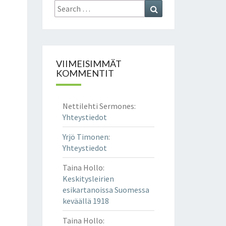
Search
Search
for:
VIIMEISIMMÄT
KOMMENTIT
Nettilehti Sermones
:
Yhteystiedot
Yrjö Timonen
:
Yhteystiedot
Taina Hollo
:
Keskitysleirien
esikartanoissa Suomessa
keväällä 1918
Taina Hollo
: