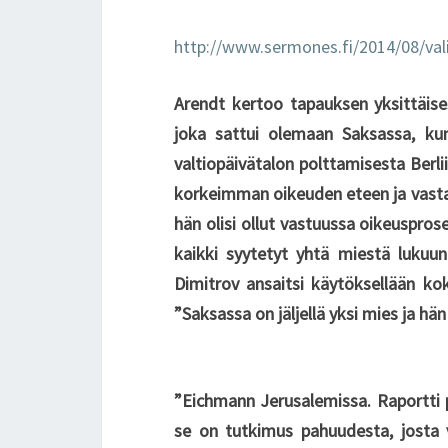
http://www.sermones.fi/2014/08/vali
Arendt kertoo tapauksen yksittäise
joka sattui olemaan Saksassa, kun
valtiopäivätalon polttamisesta Berli
korkeimman oikeuden eteen ja vastak
hän olisi ollut vastuussa oikeuspros
kaikki syytetyt yhtä miestä lukuu
Dimitrov ansaitsi käytöksellään ko
”Saksassa on jäljellä yksi mies ja hän
”Eichmann Jerusalemissa. Raportti 
se on tutkimus pahuudesta, josta v