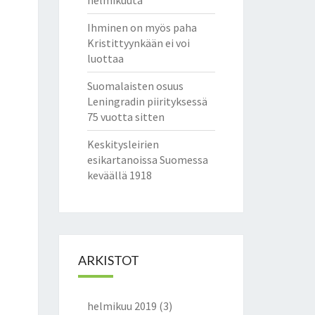
helmikuuta
Ihminen on myös paha
Kristittyynkään ei voi
luottaa
Suomalaisten osuus
Leningradin piirityksessä
75 vuotta sitten
Keskitysleirien
esikartanoissa Suomessa
keväällä 1918
ARKISTOT
helmikuu 2019
(3)