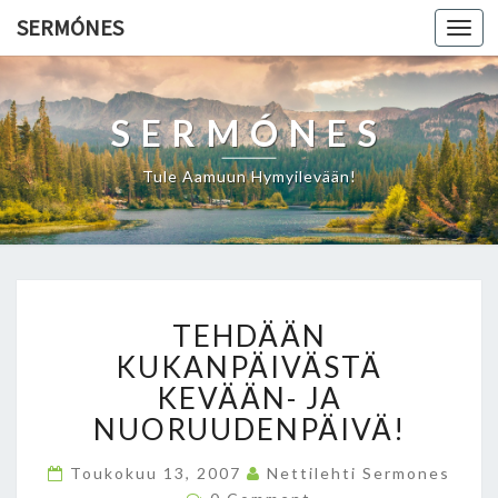
SERMÓNES
Togg
navi
SERMÓNES
Tule Aamuun Hymyilevään!
T
TEHDÄÄN
E
H
KUKANPÄIVÄSTÄ
D
KEVÄÄN- JA
Ä
NUORUUDENPÄIVÄ!
Ä
N
Toukokuu 13, 2007
Nettilehti Sermones
K
C