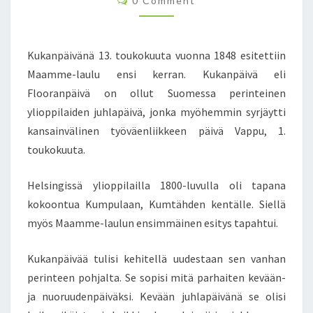
0 Comment
U
O
M
K
M
A
E
N
N
Kukanpäivänä 13. toukokuuta vuonna 1848 esitettiin
T
P
S
Maamme-laulu ensi kerran. Kukanpäivä eli
Ä
Flooranpäivä on ollut Suomessa perinteinen
I
ylioppilaiden juhlapäivä, jonka myöhemmin syrjäytti
V
Ä
kansainvälinen työväenliikkeen päivä Vappu, 1.
S
toukokuuta.
T
Ä
Helsingissä ylioppilailla 1800-luvulla oli tapana
K
kokoontua Kumpulaan, Kumtähden kentälle. Siellä
E
V
myös Maamme-laulun ensimmäinen esitys tapahtui.
Ä
Ä
Kukanpäivää tulisi kehitellä uudestaan sen vanhan
N
perinteen pohjalta. Se sopisi mitä parhaiten kevään-
-
ja nuoruudenpäiväksi. Kevään juhlapäivänä se olisi
J
A