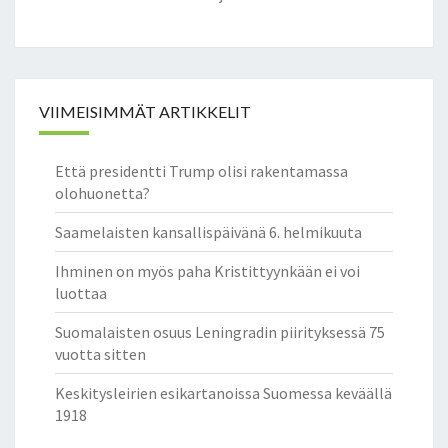
VIIMEISIMMÄT ARTIKKELIT
Että presidentti Trump olisi rakentamassa
olohuonetta?
Saamelaisten kansallispäivänä 6. helmikuuta
Ihminen on myös paha Kristittyynkään ei voi
luottaa
Suomalaisten osuus Leningradin piirityksessä 75
vuotta sitten
Keskitysleirien esikartanoissa Suomessa keväällä
1918