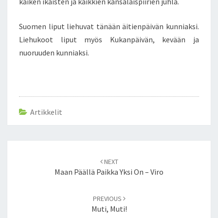
kaiken ikäisten ja kaikkien kansalaispiirien juhla.
N
U
Suomen liput liehuvat tänään äitienpäivän kunniaksi.
O
Liehukoot liput myös Kukanpäivän, kevään ja
R
nuoruuden kunniaksi.
U
U
D
E
N
P
Artikkelit
Ä
I
V
Ä
Post
!
NEXT
navigation
Maan Päällä Paikka Yksi On – Viro
PREVIOUS
Muti, Muti!