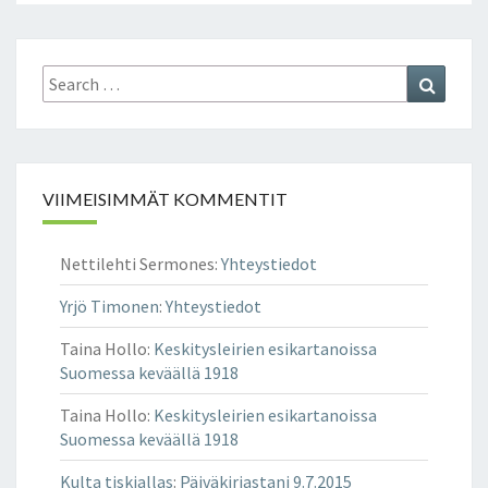
Search
Search
for:
VIIMEISIMMÄT KOMMENTIT
Nettilehti Sermones
:
Yhteystiedot
Yrjö Timonen
:
Yhteystiedot
Taina Hollo
:
Keskitysleirien esikartanoissa
Suomessa keväällä 1918
Taina Hollo
:
Keskitysleirien esikartanoissa
Suomessa keväällä 1918
Kulta tiskiallas
:
Päiväkirjastani 9.7.2015