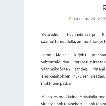
Lokakuu 25, 20
Yleisradion kuunnelmasarja Kn
saamattomuudella, ammattitaidottom
Jarno Moisala kirjoitti maanan
valtiontalouden tarkastusviras
väärinkäytösten tähden. Yhtenä
Tieliikelaitoksen, nykyisen Destia
mökkitien pätkän.
Muina esimerkkeinä Moisalalla ovat 
viraston polttoainekortilla polttoa