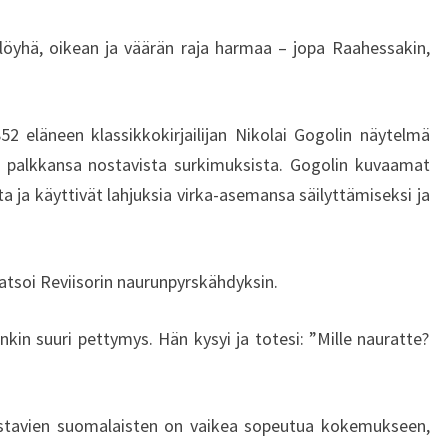
 löyhä, oikean ja väärän raja harmaa – jopa Raahessakin,
2 eläneen klassikkokirjailijan Nikolai Gogolin näytelmä
a palkkansa nostavista surkimuksista. Gogolin kuvaamat
ita ja käyttivät lahjuksia virka-asemansa säilyttämiseksi ja
katsoi Reviisorin naurunpyrskähdyksin.
enkin suuri pettymys. Hän kysyi ja totesi: ”Mille nauratte?
vostavien suomalaisten on vaikea sopeutua kokemukseen,