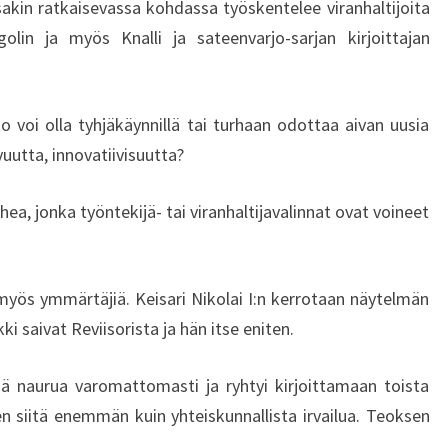
sakin ratkaisevassa kohdassa työskentelee viranhaltijoita
golin ja myös Knalli ja sateenvarjo-sarjan kirjoittajan
o voi olla tyhjäkäynnillä tai turhaan odottaa aivan uusia
vuutta, innovatiivisuutta?
, jonka työntekijä- tai viranhaltijavalinnat ovat voineet
 myös ymmärtäjiä. Keisari Nikolai I:n kerrotaan näytelmän
i saivat Reviisorista ja hän itse eniten.
ä naurua varomattomasti ja ryhtyi kirjoittamaan toista
n siitä enemmän kuin yhteiskunnallista irvailua. Teoksen