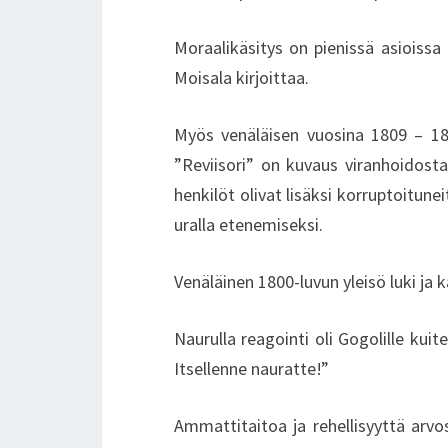
Moraalikäsitys on pienissä asioissa
Moisala kirjoittaa.
Myös venäläisen vuosina 1809 – 185
”Reviisori” on kuvaus viranhoidost
henkilöt olivat lisäksi korruptoitune
uralla etenemiseksi.
Venäläinen 1800-luvun yleisö luki ja 
Naurulla reagointi oli Gogolille kuit
Itsellenne nauratte!”
Ammattitaitoa ja rehellisyyttä ar