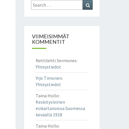
Search
Search
for:
VIIMEISIMMÄT
KOMMENTIT
Nettilehti Sermones
:
Yhteystiedot
Yrjö Timonen
:
Yhteystiedot
Taina Hollo
:
Keskitysleirien
esikartanoissa Suomessa
keväällä 1918
Taina Hollo
: