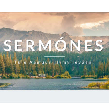
SERMÓNES
Tule Aamuun Hymyilevään!