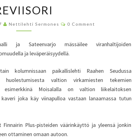
R
REVIISORI
E
V
C
07
Nettilehti Sermones
I
0 Comment
O
I
M
M
S
E
alli ja Sateenvarjo mässäilee viranhaltijoiden
N
O
T
uudella ja leväperäisyydellä.
R
S
I
tain kolumnissaan paikallislehti Raahen Seudussa
ton huolestumisesta valtion virkamiesten tekemien
 esimerkkinä Moisalalla on valtion liikelaitoksen
n, kaveri joka käy viinapulloa vastaan lanaamassa tutun
Finnairin Plus-pisteiden väärinkäyttö ja yleensä jonkin
ineen ottaminen omaan autoon.