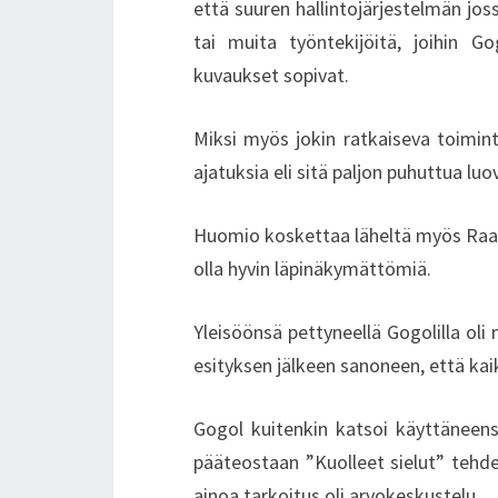
että suuren hallintojärjestelmän jos
tai muita työntekijöitä, joihin Go
kuvaukset sopivat.
Miksi myös jokin ratkaiseva toimint
ajatuksia eli sitä paljon puhuttua luo
Huomio koskettaa läheltä myös Raahea
olla hyvin läpinäkymättömiä.
Yleisöönsä pettyneellä Gogolilla oli
esityksen jälkeen sanoneen, että kaikk
Gogol kuitenkin katsoi käyttäneens
pääteostaan ”Kuolleet sielut” tehde
ainoa tarkoitus oli arvokeskustelu.