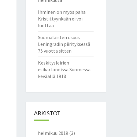
helmikuuta
Ihminen on myös paha
Kristittyynkään ei voi
luottaa
Suomalaisten osuus
Leningradin piirityksessä
75 vuotta sitten
Keskitysleirien
esikartanoissa Suomessa
keväällä 1918
ARKISTOT
helmikuu 2019
(3)