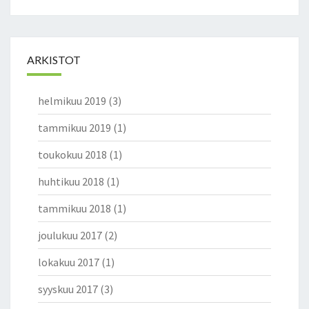
O
S
T
A
ARKISTOT
H
T
helmikuu 2019
(3)
O
O
tammikuu 2019
(1)
O
L
toukokuu 2018
(1)
L
A
huhtikuu 2018
(1)
K
tammikuu 2018
(1)
O
R
joulukuu 2017
(2)
K
E
lokakuu 2017
(1)
A
T
syyskuu 2017
(3)
A