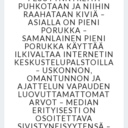
T
PUHKOTAAN JA NIIHIN
O
RAAHATAAN KIVIÄ –
L
ASIALLA ON PIENI
A
I
PORUKKA –
T
SAMANLAINEN PIENI
U
PORUKKA KÄYTTÄÄ
R
E
ILKIVALTAA INTERNETIN
I
KESKUSTELUPALSTOILLA
T
– USKONNON,
A
OMANTUNNON JA
O
N
AJATTELUN VAPAUDEN
H
LUOVUTTAMATTOMAT
U
ARVOT – MEDIAN
O
ERITYISESTI ON
L
L
OSOITETTAVA
E
SIVISTYNEISYYTENSÄ –
T