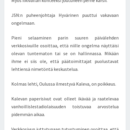
Myös ilkivallan kohteeksi joutuneen perhe kärsii.
–
A
JSN:n puheenjohtaja Hyvärinen puuttui vakavaan
S
I
ongelmaan.
A
L
Pieni selaaminen parin suuren päivälehden
L
verkkosivuille osoittaa, että niille ongelma näyttäisi
A
olevan tuntematon tai se on hallinnassa. Mikään
O
N
ihme ei siis ole, että päätoimittajat puolustavat
P
lehtiensä nimetöntä keskustelua.
I
E
Kolmas lehti, Oulussa ilmestyvä Kaleva, on poikkeus.
N
I
Kalevan paperisivut ovat olleet ikävää ja raatelevaa
P
O
vanhoillislestadiolaisuuden toistuvaa arvostelua
R
pidemmän aikaa.
U
K
Verkkosivun juttutupaan tutustuminen osoittaa, että