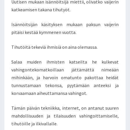
T
Uutisen mukaan isännöitsijä miettii, olivatko vaijerin
Y
katkeamisen takana tihutyöt.
N
N
Isännöitsijän käsityksen mukaan paksun vaijerin
Y
pitäisi kestää kymmenen vuotta.
R
E
I
Tihutöitä tekeviä ihmisiä on aina olemassa.
T
Ä
Salaa muiden ihmisten katseilta he kulkevat
P
vahingontekomatkoillaan jättämättä nimeään
U
mihinkään, ja harvoin omatunto pakottaa heidät
H
K
tunnustamaan tekonsa, pyytämään anteeksi ja
O
korvaamaan aiheuttamansa vahingot.
T
A
Tämän päivän tekniikka, internet, on antanut suuren
A
mahdollisuuden ja tilaisuuden vahingoittamiselle,
N
J
tihutöille ja ilkivallalle.
A