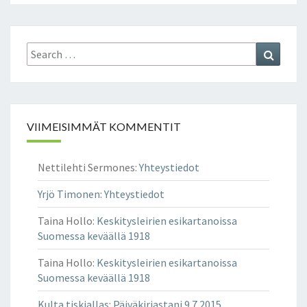
T
Y
I
Search
Search
S
for:
E
S
T
I
VIIMEISIMMÄT KOMMENTIT
O
N
O
Nettilehti Sermones
:
Yhteystiedot
S
O
Yrjö Timonen
:
Yhteystiedot
I
T
Taina Hollo
:
Keskitysleirien esikartanoissa
E
Suomessa keväällä 1918
T
Taina Hollo
:
Keskitysleirien esikartanoissa
T
Suomessa keväällä 1918
A
V
Kulta tiskiallas
:
Päiväkirjastani 9.7.2015