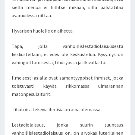
K
siellä menoa ei hillitse mikään, sillä palstatilaa
A
–
avaruudessa riittää.
S
A
Hyvärisen huolelle on aihetta.
M
A
Tapa, jolla vanhoillislestadiolaisuudesta
N
L
keskustellaan, ei edes ole keskustelua. Kysymys on
A
vahingoittamisesta, tihutyöstä ja ilkivallasta.
I
N
Ilmeisesti asialla ovat samantyyppiset ihmiset, jotka
E
toistuvasti käyvät rikkomassa uimarannan
N
P
matonpesulaiturit.
I
E
Tihutöitä tekeviä ihmisiä on aina olemassa.
N
I
Lestadiolaisuus, jonka suurin suuntaus
P
vanhoillislestadiolaisuus on, on arvokas luterilainen
O