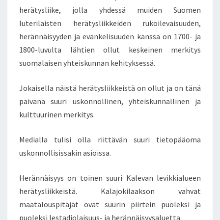
R
herätysliike, jolla yhdessä muiden Suomen
U
luterilaisten herätysliikkeiden rukoilevaisuuden,
K
herännäisyyden ja evankelisuuden kanssa on 1700- ja
K
1800-luvulta lähtien ollut keskeinen merkitys
A
K
suomalaisen yhteiskunnan kehityksessä.
Ä
Y
Jokaisella näistä herätysliikkeistä on ollut ja on tänä
T
päivänä suuri uskonnollinen, yhteiskunnallinen ja
T
kulttuurinen merkitys.
Ä
Ä
I
Medialla tulisi olla riittävän suuri tietopääoma
L
uskonnollisissakin asioissa.
K
I
Herännäisyys on toinen suuri Kalevan levikkialueen
V
herätysliikkeistä. Kalajokilaakson vahvat
A
L
maatalouspitäjät ovat suurin piirtein puoleksi ja
T
puoleksi lestadiolaisuus- ja herännäisyysaluetta.