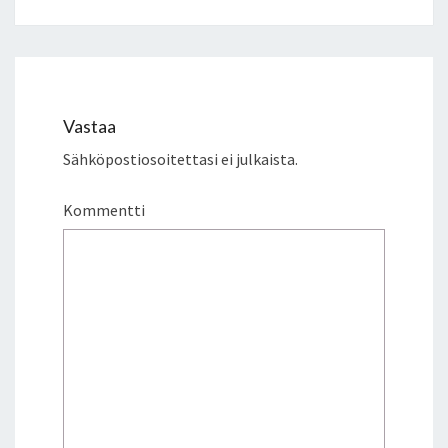
U
N
V
A
P
A
Vastaa
U
Sähköpostiosoitettasi ei julkaista.
D
E
N
Kommentti
L
U
O
V
U
T
T
A
M
A
T