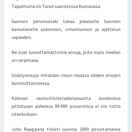
L
Tapahtuma oli Turun saaristossa Kustavissa.
U
P
A
Suomen perustuslaki takaa jokaiselle Suomen
L
kansalaiselle uskonnon, omantunnon ja ajattelun
S
vapauden.
T
O
Ne ovat luovuttamattomia arvoja, joita myös median
I
L
on varjeltava.
L
A
Sivistyneisyys mitataan muun muassa näiden arvojen
–
kunnioittamisessa.
U
S
K
Kalevan vanhoillislestadiolaisuutta koskevissa
O
juttutuvan puheissa 99.999 prosentissa ei ole totta
N
siteeksikään.
N
O
Juho Raappana tiivisti vuonna 1899 perustamansa
N