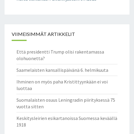
A
S
I
V
I
VIIMEISIMMÄT ARTIKKELIT
S
T
Y
Että presidentti Trump olisi rakentamassa
N
olohuonetta?
E
I
Saamelaisten kansallispäivänä 6. helmikuuta
S
Y
Ihminen on myös paha Kristittyynkään ei voi
Y
luottaa
T
Suomalaisten osuus Leningradin piirityksessä 75
E
vuotta sitten
N
S
Keskitysleirien esikartanoissa Suomessa keväällä
Ä
1918
–
J