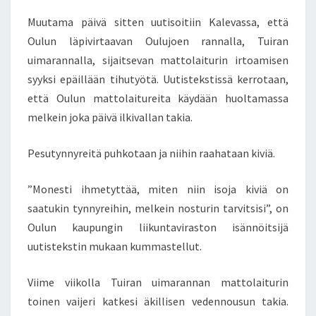
I
Muutama päivä sitten uutisoitiin Kalevassa, että
L
K
Oulun läpivirtaavan Oulujoen rannalla, Tuiran
I
uimarannalla, sijaitsevan mattolaiturin irtoamisen
V
syyksi epäillään tihutyötä. Uutistekstissä kerrotaan,
A
että Oulun mattolaitureita käydään huoltamassa
L
melkein joka päivä ilkivallan takia.
L
A
N
Pesutynnyreitä puhkotaan ja niihin raahataan kiviä.
T
A
”Monesti ihmetyttää, miten niin isoja kiviä on
K
saatukin tynnyreihin, melkein nosturin tarvitsisi”, on
I
A
Oulun kaupungin liikuntaviraston isännöitsijä
–
uutistekstin mukaan kummastellut.
P
E
Viime viikolla Tuiran uimarannan mattolaiturin
S
toinen vaijeri katkesi äkillisen vedennousun takia.
U