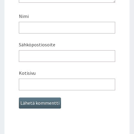
T
O
Nimi
M
A
T
A
Sähköpostiosoite
R
V
O
T
–
Kotisivu
M
E
D
I
A
N
E
R
I