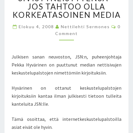
JOS TAHTOO OLLA
T
A
KORKEATASOINEN MEDIA
V
A
C
Elokuu 4, 2008
Nettilehti Sermones
0
O
M
Comment
M
E
M
E
L
N
K
T
Julkisen sanan neuvoston, JSN:n, puheenjohtaja
S
E
Pekka Hyvärinen on puuttunut median nettisivujen
I
N
keskustelupalstojen nimettömiin kirjoituksiin.
J
O
Hyvärinen on ottanut keskustelupalstojen
K
kirjoituksiin kantaa ilman julkisesti tietoon tulleita
A
kanteluita JSN:lle.
P
Ä
I
Tämä osoittaa, että internetkeskustelupalstoilla
V
asiat eivät ole hyvin.
Ä