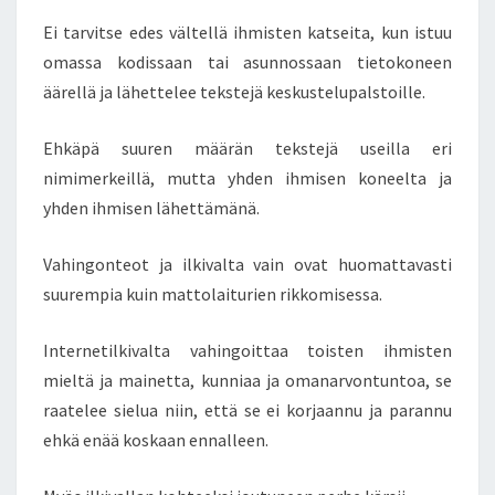
N
Ei tarvitse edes vältellä ihmisten katseita, kun istuu
I
omassa kodissaan tai asunnossaan tietokoneen
I
äärellä ja lähettelee tekstejä keskustelupalstoille.
H
I
N
Ehkäpä suuren määrän tekstejä useilla eri
R
nimimerkeillä, mutta yhden ihmisen koneelta ja
A
yhden ihmisen lähettämänä.
A
H
Vahingonteot ja ilkivalta vain ovat huomattavasti
A
T
suurempia kuin mattolaiturien rikkomisessa.
A
A
Internetilkivalta vahingoittaa toisten ihmisten
N
mieltä ja mainetta, kunniaa ja omanarvontuntoa, se
K
raatelee sielua niin, että se ei korjaannu ja parannu
I
V
ehkä enää koskaan ennalleen.
I
Ä