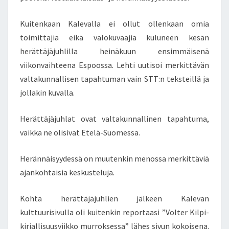
A
A
Kuitenkaan Kalevalla ei ollut ollenkaan omia
I
toimittajia eikä valokuvaajia kuluneen kesän
N
T
herättäjäjuhlilla heinäkuun ensimmäisenä
E
viikonvaihteena Espoossa. Lehti uutisoi merkittävän
R
valtakunnallisen tapahtuman vain STT:n teksteillä ja
N
jollakin kuvalla.
E
T
I
Herättäjäjuhlat ovat valtakunnallinen tapahtuma,
N
vaikka ne olisivat Etelä-Suomessa.
K
E
Herännäisyydessä on muutenkin menossa merkittäviä
S
ajankohtaisia keskusteluja.
K
U
S
Kohta herättäjäjuhlien jälkeen Kalevan
T
kulttuurisivulla oli kuitenkin reportaasi ”Volter Kilpi-
E
kirjallisuusviikko murroksessa” lähes sivun kokoisena.