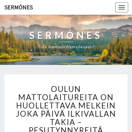
SERMÓNES
Togg
navi
SERMÓNES
Tule Aamuun Hymyilevään!
O
OULUN
U
L
MATTOLAITUREITA ON
U
HUOLLETTAVA MELKEIN
N
JOKA PÄIVÄ ILKIVALLAN
M
TAKIA –
A
T
PESUTYNNYREITÄ