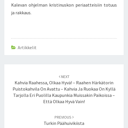
,
Kalevan ohjelman kristinuskon periaatteisiin totuus
O
ja rakkaus.
M
A
N
T
U
Artikkelit
N
N
O
N
Post
J
NEXT
navigation
A
Kahvia Raahessa, Olkaa Hyvä! – Raahen Härkätorin
A
Puistokahvila On Avattu – Kahvia Ja Ruokaa On Kyllä
J
Tarjolla Eri Puolilla Kaupunkia Muissakin Paikoissa –
A
Että Olkaa Hyvä Vain!
T
T
PREVIOUS
E
Turkin Päähuivikiista
L