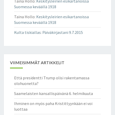
Taina Hollo
:
Keskitysleirien esikartanoissa
Suomessa keväällä 1918
Taina Hollo
:
Keskitysleirien esikartanoissa
Suomessa keväällä 1918
Kulta tiskiallas
:
Päiväkirjastani 9.7.2015
VIIMEISIMMÄT ARTIKKELIT
Että presidentti Trump olisi rakentamassa
olohuonetta?
Saamelaisten kansallispäivänä 6. helmikuuta
Ihminen on myös paha Kristittyynkään ei voi
luottaa