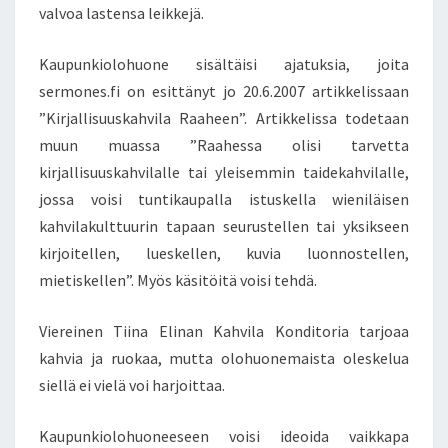
K
valvoa lastensa leikkejä.
Ä
T
Kaupunkiolohuone sisältäisi ajatuksia, joita
O
sermones.fi on esittänyt jo 20.6.2007 artikkelissaan
R
I
”Kirjallisuuskahvila Raaheen”.
Artikkelissa todetaan
N
muun muassa ”Raahessa olisi tarvetta
P
kirjallisuuskahvilalle tai yleisemmin taidekahvilalle,
U
jossa voisi tuntikaupalla istuskella wieniläisen
I
S
kahvilakulttuurin tapaan seurustellen tai yksikseen
T
kirjoitellen, lueskellen, kuvia luonnostellen,
O
mietiskellen”. Myös käsitöitä voisi tehdä.
J
O
Viereinen Tiina Elinan Kahvila Konditoria tarjoaa
J
Ä
kahvia ja ruokaa, mutta olohuonemaista oleskelua
Ä
siellä ei vielä voi harjoittaa.
D
Y
Kaupunkiolohuoneeseen voisi ideoida vaikkapa
T