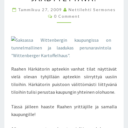
O
L
Tammikuu 27, 2009
Nettilehti Sermones
O
C
0 Comment
O
H
M
U
M
E
O
N
N
T
S
E
R
A
A
Raahen Härkätorin apteekin vanhat tilat näyttävät
H
vielä olevan tyhjillään apteekin siirryttyä uusiin
E
N
tiloihin. Härkätorin puistoon välittömästi liittyvänä
K
tiloihin tulisi perustaa kaupungin yhteinen olohuone.
E
S
Tässä jälleen haaste Raahen yrittäjille ja samalla
K
kaupungille!
U
S
T