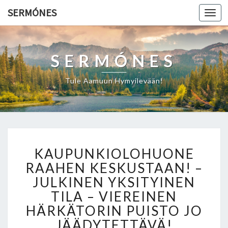
SERMÓNES
Togg
navi
SERMÓNES
Tule Aamuun Hymyilevään!
K
KAUPUNKIOLOHUONE
A
U
RAAHEN KESKUSTAAN! –
P
JULKINEN YKSITYINEN
U
TILA – VIEREINEN
N
HÄRKÄTORIN PUISTO JO
K
I
JÄÄDYTETTÄVÄ!