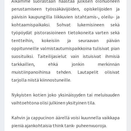
Aikamme suorastaan haastaa julkisen olohuoneen
A
perustamiseen työssäkävijöiden, opiskelijoiden ja
A
päivisin kaupungilla liikkuvien istahtamis-, oleilu- ja
N
kohtaamispaikaksi. Sohvat lukemisineen sekä
!
–
työpöydät pistorasioineen tietokoneita varten sekä
J
tentteihin, kokeisiin ja seuraavan päivän
U
oppitunneille valmistautumispaikkoina tulisivat pian
L
suosituiksi. Taiteilijasielut vain istuisivat ihmisiä
K
tarkkaillen, ehkä jonkin merkinnän
I
N
muistiinpanoihinsa tehden. Lautapelit olisivat
E
tarjolla niistä kiinnostuneille.
N
Y
Nykyisten kotien joko yksinäisyyden tai meluisuuden
K
vaihtoehtona olisi julkinen yksityinen tila.
S
I
T
Kahvin ja cappucinon äärellä voisi kuunnella vaikkapa
Y
pieniä ajankohtaisia think tank- puheenvuoroja.
I