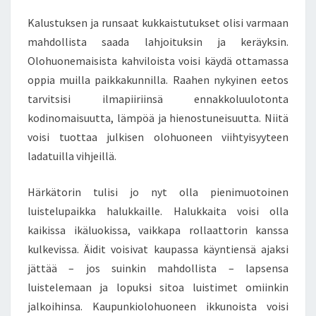
N
Kalustuksen ja runsaat kukkaistutukset olisi varmaan
E
N
mahdollista saada lahjoituksin ja keräyksin.
T
Olohuonemaisista kahviloista voisi käydä ottamassa
I
oppia muilla paikkakunnilla. Raahen nykyinen eetos
L
tarvitsisi ilmapiiriinsä ennakkoluulotonta
A
kodinomaisuutta, lämpöä ja hienostuneisuutta. Niitä
–
V
voisi tuottaa julkisen olohuoneen viihtyisyyteen
I
ladatuilla vihjeillä.
E
R
Härkätorin tulisi jo nyt olla pienimuotoinen
E
luistelupaikka halukkaille. Halukkaita voisi olla
I
N
kaikissa ikäluokissa, vaikkapa rollaattorin kanssa
E
kulkevissa. Äidit voisivat kaupassa käyntiensä ajaksi
N
jättää – jos suinkin mahdollista – lapsensa
H
luistelemaan ja lopuksi sitoa luistimet omiinkin
Ä
R
jalkoihinsa. Kaupunkiolohuoneen ikkunoista voisi