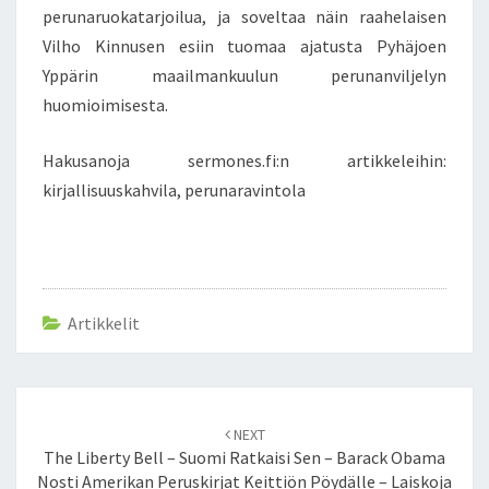
perunaruokatarjoilua, ja soveltaa näin raahelaisen
E
T
Vilho Kinnusen esiin tuomaa ajatusta Pyhäjoen
T
Yppärin maailmankuulun perunanviljelyn
Ä
huomioimisesta.
V
Ä
Hakusanoja sermones.fi:n artikkeleihin:
!
kirjallisuuskahvila, perunaravintola
Artikkelit
Post
NEXT
navigation
The Liberty Bell – Suomi Ratkaisi Sen – Barack Obama
Nosti Amerikan Peruskirjat Keittiön Pöydälle – Laiskoja