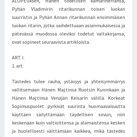
ALOPEUksen, Hänen todellisen kamariherransa,
Pyhän Vladimirin ritarikunnan toisen luokan
suurristin ja Pyhän Annan ritarikunnan ensimmäisen
luokan ritarin, jotka vaihdettuaan asianmukaisessa ja
pätevässä muodossa oleviksi todetut valtakirjansa,
ovat sopineet seuraavista artikloista.
ART. I.
1. art.
Tästedes tulee rauha, ystävyys ja yhteisymmärrys
vallitsemaan Hänen Maj:tinsa Ruotsin Kuninkaan ja
Hänen Maj:tinsa Venäjän Keisarin välillä. Korkeat
Sopimuspuolet pyrkivät suurinta huomaavaisuutta
käyttäen säilyttämään täydellisen sovun, niin
keskenään kuin valtioittensa ja alamaistensa kesken
ja huolellisesti välttämään kaikkea, mikä tästedes