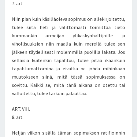
7. art.
Niin pian kuin käsilläoleva sopimus on allekirjoitettu,
tulee siitä heti ja välittömästi toimittaa tieto
kummankin armeijan ylikäskynhaltijoille ja
vihollisuuksien niin maalla kuin merellä tulee sen
jälkeen täydellisesti molemmilla puolilla lakata. Jos
sellaisia kuitenkin tapahtuu, tulee pitää ikäänkuin
tapahtumattomina ja eivätkä ne johda mihinkään
muutokseen siinä, mitä tässä sopimuksessa on
sovittu. Kaikki se, mitä tänä aikana on otettu tai
valloitettu, tulee tarkoin palauttaa.
ART. VIII.
8. art.
Neljän viikon sisällä tämän sopimuksen ratifioinnin