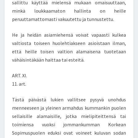
sallittu käyttää mielensä mukaan omaisuuttaan,
minkä loukkaamaton hallinta on heille
peruuttamattomasti vakuutettu ja tunnustettu.
He ja heidän asiamiehensä voivat vapaasti kulkea
valtiosta toiseen huolehtiakseen asioistaan ilman,
että heille toisen valtion alamaisena tuotetaan
vähäisintäkään haittaa tai esteitä.
ART. XI.
11. art.
Tästä päivästä lukien vallitsee pysyvä unohdus
menneeseen ja yleinen armahdus kummankin puolen
sellaisille alamaisille, jotka mielipiteittensä tai
toimiensa vuoksi jommankumman Korkean
Sopimuspuolen eduksi ovat voineet kuluvan sodan