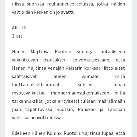
niissä suorissa rauhanneuvotteluissa, jotka näiden
valtioiden kesken on jo avattu.
ART. III.
3. art.
Hänen Maj:tinsa Ruotsin Kuningas antaakseen
vakuuttavan osoituksen toivomuksestaan, että
Hänen Maj:tinsa Venäjän Keisarin korkeat liittolaiset
saattaisivat jälleen voimaan mitä
luottamuksellisimmat suhteet, lupaa
myötävaikuttaa mannermaansulkemukseen niillä
tarkennuksilla, jotka erityisesti tullaan määräämään
pian tapahtuvissa Ruotsin, Ranskan ja Tanskan
välisissä neuvotteluissa.
Edelleen Hänen Kunink. Ruotsin Maj:tinsa lupaa, että