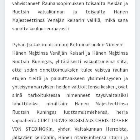
vahvistaneet Rauhansopimuksen toisaalta Meidän ja
Ruotsin valtakunnan ja toisaalta Hänen
Majesteettinsa Venäjän keisarin välillä, mikä sana
sanalta kuuluu seuraavasti:
Pyhän [ja Jakamattoman] Kolminaisuuden Nimeen!
Hänen Maj:tinsa Venäjän Keisari ja Hänen Maj:tinsa
Ruotsin Kuningas, yhtäläisesti vakuuttuneina siitä,
että sodan onnettomuuksien tulee väistyä rauhan
etujen tieltä ja palauttaakseen yksimielisyyden ja
yhteisymmärryksen heidän valtioittensa kesken, ovat
siinä tarkoituksessa nimenneet täysivaltaisiksi
lähettiläiksi, nimittäin: Hänen Majesteettinsa
Ruotsin Kuningas luottamusmiehensä, herra
vapaaherra CURT LUDVIG BOGISLAUS CHRISTOPHER
VON STEDINGKin, yhden Valtakunnan Herroista,
jalkaväen kenraalin, Hänen ritarikuntiensa ritarin ja