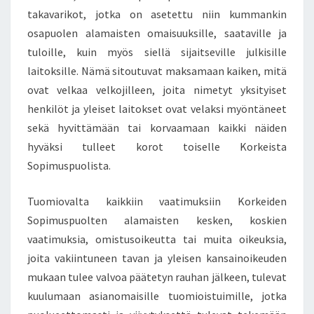
takavarikot, jotka on asetettu niin kummankin
osapuolen alamaisten omaisuuksille, saataville ja
tuloille, kuin myös siellä sijaitseville julkisille
laitoksille. Nämä sitoutuvat maksamaan kaiken, mitä
ovat velkaa velkojilleen, joita nimetyt yksityiset
henkilöt ja yleiset laitokset ovat velaksi myöntäneet
sekä hyvittämään tai korvaamaan kaikki näiden
hyväksi tulleet korot toiselle Korkeista
Sopimuspuolista.
Tuomiovalta kaikkiin vaatimuksiin Korkeiden
Sopimuspuolten alamaisten kesken, koskien
vaatimuksia, omistusoikeutta tai muita oikeuksia,
joita vakiintuneen tavan ja yleisen kansainoikeuden
mukaan tulee valvoa päätetyn rauhan jälkeen, tulevat
kuulumaan asianomaisille tuomioistuimille, jotka