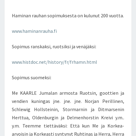
A
E
N
U
T
Haminan rauhan sopimuksesta on kulunut 200 vuotta.
H
S
A
N
www.haminanrauha.fi
S
O
Sopimus ranskaksi, ruotsiksi ja venäjäksi:
P
I
www.histdoc.net/history/fr/frhamn.html
M
U
S
Sopimus suomeksi:
1
7
Me KAARLE Jumalan armosta Ruotsin, goottien ja
.
vendien kuningas jne. jne. jne. Norjan Perillinen,
S
Y
Schlewig Hollsteinin, Stormarnin ja Ditmarsenin
Y
Herttua, Oldenburgin ja Delmenhorstin Kreivi y.m..
S
y.m. Teemme tiettäväksi: Että kun Me ja Korkea-
K
arvoisin ja Korkeasti syntynyt Ruhtinas ja Herra, Herra
U