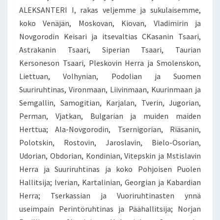
ALEKSANTERI I, rakas veljemme ja sukulaisemme,
U
T
koko Venäjän, Moskovan, Kiovan, Vladimirin ja
A
Novgorodin Keisari ja itsevaltias CKasanin Tsaari,
V
Astrakanin Tsaari, Siperian Tsaari, Taurian
U
Kersoneson Tsaari, Pleskovin Herra ja Smolenskon,
O
N
Liettuan, Volhynian, Podolian ja Suomen
N
Suuriruhtinas, Vironmaan, Liivinmaan, Kuurinmaan ja
A
Semgallin, Samogitian, Karjalan, Tverin, Jugorian,
1
Perman, Vjatkan, Bulgarian ja muiden maiden
8
Herttua; Ala-Novgorodin, Tsernigorian, Riäsanin,
0
9
Polotskin, Rostovin, Jaroslavin, Bielo-Osorian,
Udorian, Obdorian, Kondinian, Vitepskin ja Mstislavin
Herra ja Suuriruhtinas ja koko Pohjoisen Puolen
Hallitsija; Iverian, Kartalinian, Georgian ja Kabardian
Herra; Tserkassian ja Vuoriruhtinasten ynnä
useimpain Perintöruhtinas ja Päähallitsija; Norjan