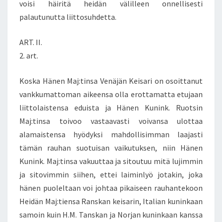
voisi häiritä heidän välilleen onnellisesti
palautunutta liittosuhdetta.
ART. II.
2. art.
Koska Hänen Maj:tinsa Venäjän Keisari on osoittanut
vankkumattoman aikeensa olla erottamatta etujaan
liittolaistensa eduista ja Hänen Kunink. Ruotsin
Maj:tinsa toivoo vastaavasti voivansa ulottaa
alamaistensa hyödyksi mahdollisimman laajasti
tämän rauhan suotuisan vaikutuksen, niin Hänen
Kunink. Maj:tinsa vakuuttaa ja sitoutuu mitä lujimmin
ja sitovimmin siihen, ettei laiminlyö jotakin, joka
hänen puoleltaan voi johtaa pikaiseen rauhantekoon
Heidän Maj:tiensa Ranskan keisarin, Italian kuninkaan
samoin kuin H.M. Tanskan ja Norjan kuninkaan kanssa