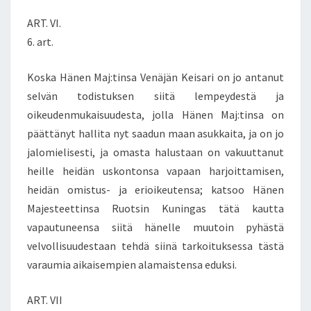
ART. VI.
6. art.
Koska Hänen Maj:tinsa Venäjän Keisari on jo antanut
selvän todistuksen siitä lempeydestä ja
oikeudenmukaisuudesta, jolla Hänen Maj:tinsa on
päättänyt hallita nyt saadun maan asukkaita, ja on jo
jalomielisesti, ja omasta halustaan on vakuuttanut
heille heidän uskontonsa vapaan harjoittamisen,
heidän omistus- ja erioikeutensa; katsoo Hänen
Majesteettinsa Ruotsin Kuningas tätä kautta
vapautuneensa siitä hänelle muutoin pyhästä
velvollisuudestaan tehdä siinä tarkoituksessa tästä
varaumia aikaisempien alamaistensa eduksi.
ART. VII