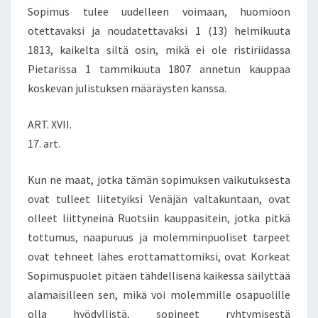
Sopimus tulee uudelleen voimaan, huomioon
otettavaksi ja noudatettavaksi 1 (13) helmikuuta
1813, kaikelta siltä osin, mikä ei ole ristiriidassa
Pietarissa 1 tammikuuta 1807 annetun kauppaa
koskevan julistuksen määräysten kanssa.
ART. XVII.
17. art.
Kun ne maat, jotka tämän sopimuksen vaikutuksesta
ovat tulleet liitetyiksi Venäjän valtakuntaan, ovat
olleet liittyneinä Ruotsiin kauppasitein, jotka pitkä
tottumus, naapuruus ja molemminpuoliset tarpeet
ovat tehneet lähes erottamattomiksi, ovat Korkeat
Sopimuspuolet pitäen tähdellisenä kaikessa säilyttää
alamaisilleen sen, mikä voi molemmille osapuolille
olla hyödyllistä, sopineet ryhtymisestä