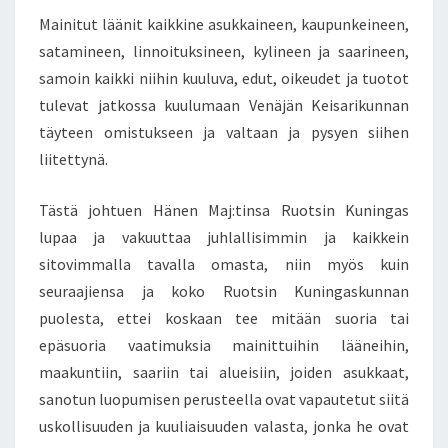
Mainitut läänit kaikkine asukkaineen, kaupunkeineen,
satamineen, linnoituksineen, kylineen ja saarineen,
samoin kaikki niihin kuuluva, edut, oikeudet ja tuotot
tulevat jatkossa kuulumaan Venäjän Keisarikunnan
täyteen omistukseen ja valtaan ja pysyen siihen
liitettynä.
Tästä johtuen Hänen Maj:tinsa Ruotsin Kuningas
lupaa ja vakuuttaa juhlallisimmin ja kaikkein
sitovimmalla tavalla omasta, niin myös kuin
seuraajiensa ja koko Ruotsin Kuningaskunnan
puolesta, ettei koskaan tee mitään suoria tai
epäsuoria vaatimuksia mainittuihin lääneihin,
maakuntiin, saariin tai alueisiin, joiden asukkaat,
sanotun luopumisen perusteella ovat vapautetut siitä
uskollisuuden ja kuuliaisuuden valasta, jonka he ovat