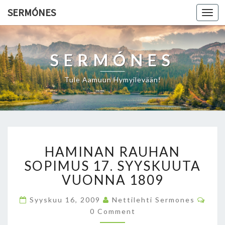
SERMÓNES
Togg
navi
SERMÓNES
Tule Aamuun Hymyilevään!
H
HAMINAN RAUHAN
A
M
SOPIMUS 17. SYYSKUUTA
I
VUONNA 1809
N
A
C
Syyskuu 16, 2009
Nettilehti Sermones
O
N
0 Comment
M
R
M