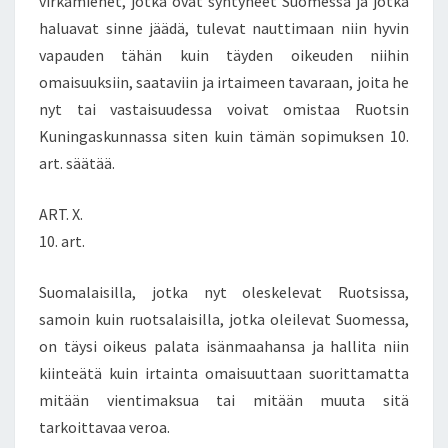
virkamiehet, jotka ovat syntyneet Suomessa ja jotka
haluavat sinne jäädä, tulevat nauttimaan niin hyvin
vapauden tähän kuin täyden oikeuden niihin
omaisuuksiin, saataviin ja irtaimeen tavaraan, joita he
nyt tai vastaisuudessa voivat omistaa Ruotsin
Kuningaskunnassa siten kuin tämän sopimuksen 10.
art. säätää.
ART. X.
10. art.
Suomalaisilla, jotka nyt oleskelevat Ruotsissa,
samoin kuin ruotsalaisilla, jotka oleilevat Suomessa,
on täysi oikeus palata isänmaahansa ja hallita niin
kiinteätä kuin irtainta omaisuuttaan suorittamatta
mitään vientimaksua tai mitään muuta sitä
tarkoittavaa veroa.