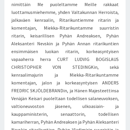
nimittäin Me puoleltamme Meille rakkaat
luottamusmiehemme, yhden Valtakunnan Herroista,
jalkaväen kenraalin, Ritarikuntiemme ritarin ja
komentajan, Miekka-Ritarikuntamme suurristin
ritarin, keisarillisen Pyhän Andreaksen, Pyhän
Aleksanteri Nevskin ja Pyhän Annan ritarikuntien
ensimmäisen luokan ritarin, korkeasyntyisen
vapaaherra herra CURT LUDVIG BOGISLAUS
CHRISTOPHER VON STEDINGKin, sekä
kenraalimajurin ja Miekka-Ritarikuntamme
komentajan, jalon ja korkeasyntyisen ANDERS
FREDRIC SKJÖLDEBRANDin, ja Hänen Majesteettinsa
Venäjän Keisari puoleltaan todellisen salaneuvoksen,
valtioneuvoston jäsenen, ulkoasiain- ja
kauppaministerin, senaattorin, todellisen
kamariherran, Pyhän Andreaksen ja Pyhän Aleksanteri
Nevskin ritarikuntien, Pyhän Vladimirin suurristin ja