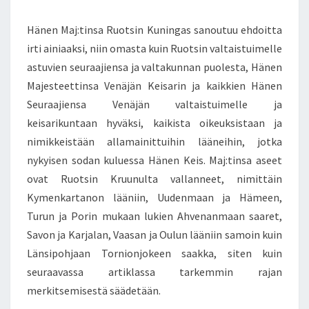
Hänen Maj:tinsa Ruotsin Kuningas sanoutuu ehdoitta
irti ainiaaksi, niin omasta kuin Ruotsin valtaistuimelle
astuvien seuraajiensa ja valtakunnan puolesta, Hänen
Majesteettinsa Venäjän Keisarin ja kaikkien Hänen
Seuraajiensa Venäjän valtaistuimelle ja
keisarikuntaan hyväksi, kaikista oikeuksistaan ja
nimikkeistään allamainittuihin lääneihin, jotka
nykyisen sodan kuluessa Hänen Keis. Maj:tinsa aseet
ovat Ruotsin Kruunulta vallanneet, nimittäin
Kymenkartanon lääniin, Uudenmaan ja Hämeen,
Turun ja Porin mukaan lukien Ahvenanmaan saaret,
Savon ja Karjalan, Vaasan ja Oulun lääniin samoin kuin
Länsipohjaan Tornionjokeen saakka, siten kuin
seuraavassa artiklassa tarkemmin rajan
merkitsemisestä säädetään.