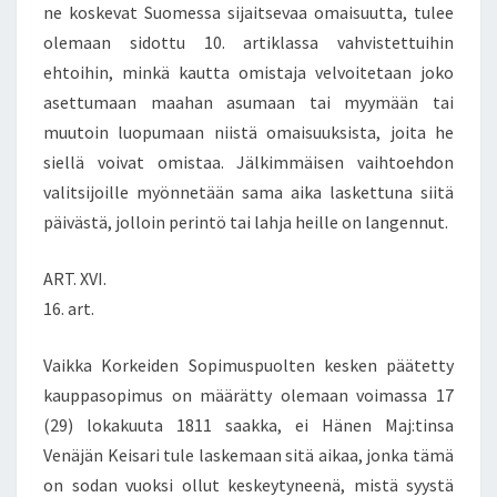
ne koskevat Suomessa sijaitsevaa omaisuutta, tulee
olemaan sidottu 10. artiklassa vahvistettuihin
ehtoihin, minkä kautta omistaja velvoitetaan joko
asettumaan maahan asumaan tai myymään tai
muutoin luopumaan niistä omaisuuksista, joita he
siellä voivat omistaa. Jälkimmäisen vaihtoehdon
valitsijoille myönnetään sama aika laskettuna siitä
päivästä, jolloin perintö tai lahja heille on langennut.
ART. XVI.
16. art.
Vaikka Korkeiden Sopimuspuolten kesken päätetty
kauppasopimus on määrätty olemaan voimassa 17
(29) lokakuuta 1811 saakka, ei Hänen Maj:tinsa
Venäjän Keisari tule laskemaan sitä aikaa, jonka tämä
on sodan vuoksi ollut keskeytyneenä, mistä syystä