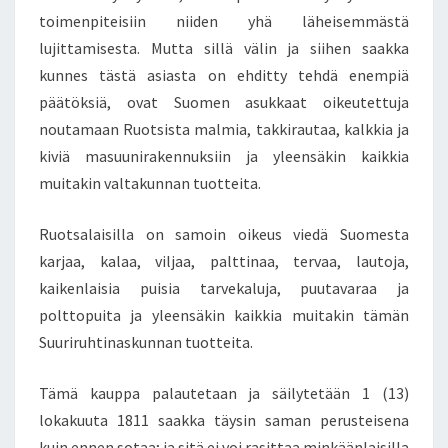
toimenpiteisiin niiden yhä läheisemmästä
lujittamisesta. Mutta sillä välin ja siihen saakka
kunnes tästä asiasta on ehditty tehdä enempiä
päätöksiä, ovat Suomen asukkaat oikeutettuja
noutamaan Ruotsista malmia, takkirautaa, kalkkia ja
kiviä masuunirakennuksiin ja yleensäkin kaikkia
muitakin valtakunnan tuotteita.
Ruotsalaisilla on samoin oikeus viedä Suomesta
karjaa, kalaa, viljaa, palttinaa, tervaa, lautoja,
kaikenlaisia puisia tarvekaluja, puutavaraa ja
polttopuita ja yleensäkin kaikkia muitakin tämän
Suuriruhtinaskunnan tuotteita.
Tämä kauppa palautetaan ja säilytetään 1 (13)
lokakuuta 1811 saakka täysin saman perusteisena
kuin ennen sotaa; ja sitä ei voi rasittaa minkäänlaisilla