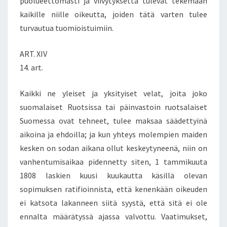
puolueettomasti ja viivytyksettä tulevat tekemään
kaikille niille oikeutta, joiden tätä varten tulee
turvautua tuomioistuimiin.
ART. XIV
14. art.
Kaikki ne yleiset ja yksityiset velat, joita joko
suomalaiset Ruotsissa tai päinvastoin ruotsalaiset
Suomessa ovat tehneet, tulee maksaa säädettyinä
aikoina ja ehdoilla; ja kun yhteys molempien maiden
kesken on sodan aikana ollut keskeytyneenä, niin on
vanhentumisaikaa pidennetty siten, 1 tammikuuta
1808 laskien kuusi kuukautta käsillä olevan
sopimuksen ratifioinnista, että kenenkään oikeuden
ei katsota lakanneen siitä syystä, että sitä ei ole
ennalta määrätyssä ajassa valvottu. Vaatimukset,