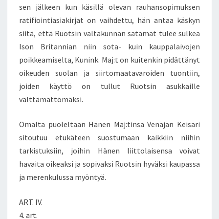
sen jälkeen kun käsillä olevan rauhansopimuksen
ratifiointiasiakirjat on vaihdettu, hän antaa käskyn
siitä, että Ruotsin valtakunnan satamat tulee sulkea
Ison Britannian niin sota- kuin kauppalaivojen
poikkeamiselta, Kunink. Maj:t on kuitenkin pidättänyt
oikeuden suolan ja siirtomaatavaroiden tuontiin,
joiden käyttö on tullut Ruotsin asukkaille
välttämättömäksi.
Omalta puoleltaan Hänen Maj:tinsa Venäjän Keisari
sitoutuu etukäteen suostumaan kaikkiin niihin
tarkistuksiin, joihin Hänen liittolaisensa voivat
havaita oikeaksi ja sopivaksi Ruotsin hyväksi kaupassa
ja merenkulussa myöntyä.
ART. IV.
4. art.