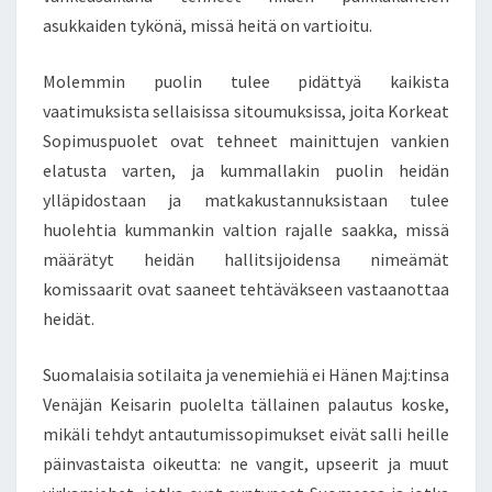
asukkaiden tykönä, missä heitä on vartioitu.
Molemmin puolin tulee pidättyä kaikista
vaatimuksista sellaisissa sitoumuksissa, joita Korkeat
Sopimuspuolet ovat tehneet mainittujen vankien
elatusta varten, ja kummallakin puolin heidän
ylläpidostaan ja matkakustannuksistaan tulee
huolehtia kummankin valtion rajalle saakka, missä
määrätyt heidän hallitsijoidensa nimeämät
komissaarit ovat saaneet tehtäväkseen vastaanottaa
heidät.
Suomalaisia sotilaita ja venemiehiä ei Hänen Maj:tinsa
Venäjän Keisarin puolelta tällainen palautus koske,
mikäli tehdyt antautumissopimukset eivät salli heille
päinvastaista oikeutta: ne vangit, upseerit ja muut