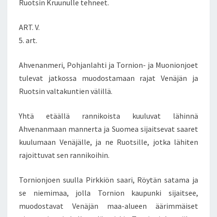
Ruotsin Kruunulle tehneet.
ART. V.
5. art.
Ahvenanmeri, Pohjanlahti ja Tornion- ja Muonionjoet
tulevat jatkossa muodostamaan rajat Venäjän ja
Ruotsin valtakuntien välillä.
Yhtä etäällä rannikoista kuuluvat lähinnä
Ahvenanmaan mannerta ja Suomea sijaitsevat saaret
kuulumaan Venäjälle, ja ne Ruotsille, jotka lähiten
rajoittuvat sen rannikoihin.
Tornionjoen suulla Pirkkiön saari, Röytän satama ja
se niemimaa, jolla Tornion kaupunki sijaitsee,
muodostavat Venäjän maa-alueen äärimmäiset