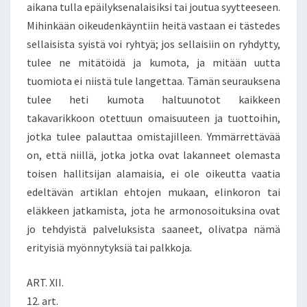
aikana tulla epäilyksenalaisiksi tai joutua syytteeseen.
Mihinkään oikeudenkäyntiin heitä vastaan ei tästedes
sellaisista syistä voi ryhtyä; jos sellaisiin on ryhdytty,
tulee ne mitätöidä ja kumota, ja mitään uutta
tuomiota ei niistä tule langettaa. Tämän seurauksena
tulee heti kumota haltuunotot kaikkeen
takavarikkoon otettuun omaisuuteen ja tuottoihin,
jotka tulee palauttaa omistajilleen. Ymmärrettävää
on, että niillä, jotka jotka ovat lakanneet olemasta
toisen hallitsijan alamaisia, ei ole oikeutta vaatia
edeltävän artiklan ehtojen mukaan, elinkoron tai
eläkkeen jatkamista, jota he armonosoituksina ovat
jo tehdyistä palveluksista saaneet, olivatpa nämä
erityisiä myönnytyksiä tai palkkoja.
ART. XII.
12. art.