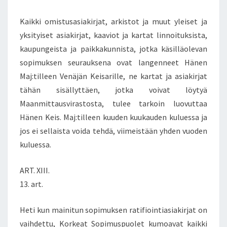
Kaikki omistusasiakirjat, arkistot ja muut yleiset ja
yksityiset asiakirjat, kaaviot ja kartat linnoituksista,
kaupungeista ja paikkakunnista, jotka käsilläolevan
sopimuksen seurauksena ovat langenneet Hänen
Maj:tilleen Venäjän Keisarille, ne kartat ja asiakirjat
tähän sisällyttäen, jotka voivat löytyä
Maanmittausvirastosta, tulee tarkoin luovuttaa
Hänen Keis. Maj:tilleen kuuden kuukauden kuluessa ja
jos ei sellaista voida tehdä, viimeistään yhden vuoden
kuluessa.
ART. XIII.
13. art.
Heti kun mainitun sopimuksen ratifiointiasiakirjat on
vaihdettu, Korkeat Sopimuspuolet kumoavat kaikki