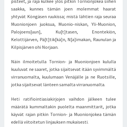
pisteet, ja raja kulkee ylös pitkin Tornionjokea siihen
saakka, kunnes tämän joen molemmat haarat
yhtyvät Köngäsen ruukissa; mistä lähtien raja seuraa
Muonionjoen juoksua, Muonio-niskan, Yli-Muonion,
Palojoens[uun], Ku[t]tasen, Enontekiön,
Kelottijärven, Pä[t]tik[kä]n, N[a]imakan, Raunulan ja
Kilpisjärven ohi Norjaan.
Näin ilmoitetulla Tornion- ja Muonionjoen kululla
kuuluvat ne saaret, jotka sijaitsevat itään syvimmältä
virranuomalta, kuulumaan Venäjälle ja ne Ruotsille,
jotka sijaitsevat länteen samalta virranuomalta.
Heti ratifiointiasiakirjojen vaihdon jälkeen tulee
määrätä kummaltakin puolelta maanmittarit, jotka
käyvät rajan pitkin Tornion- ja Muonionjokea tämän
edellä viitoitetun linjauksen mukaisesti.