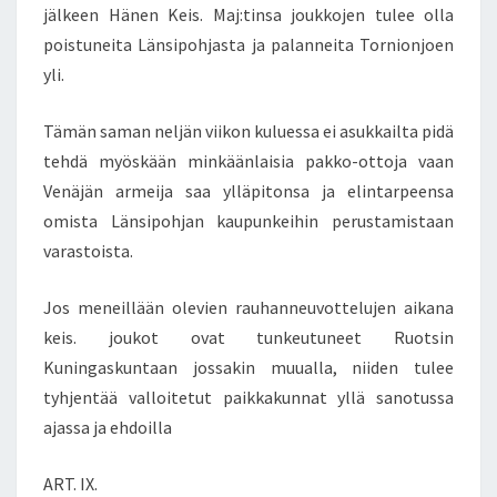
jälkeen Hänen Keis. Maj:tinsa joukkojen tulee olla
poistuneita Länsipohjasta ja palanneita Tornionjoen
yli.
Tämän saman neljän viikon kuluessa ei asukkailta pidä
tehdä myöskään minkäänlaisia pakko-ottoja vaan
Venäjän armeija saa ylläpitonsa ja elintarpeensa
omista Länsipohjan kaupunkeihin perustamistaan
varastoista.
Jos meneillään olevien rauhanneuvottelujen aikana
keis. joukot ovat tunkeutuneet Ruotsin
Kuningaskuntaan jossakin muualla, niiden tulee
tyhjentää valloitetut paikkakunnat yllä sanotussa
ajassa ja ehdoilla
ART. IX.