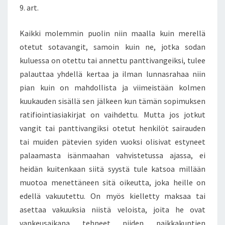
9. art.
Kaikki molemmin puolin niin maalla kuin merellä
otetut sotavangit, samoin kuin ne, jotka sodan
kuluessa on otettu tai annettu panttivangeiksi, tulee
palauttaa yhdellä kertaa ja ilman lunnasrahaa niin
pian kuin on mahdollista ja viimeistään kolmen
kuukauden sisällä sen jälkeen kun tämän sopimuksen
ratifiointiasiakirjat on vaihdettu. Mutta jos jotkut
vangit tai panttivangiksi otetut henkilöt sairauden
tai muiden pätevien syiden vuoksi olisivat estyneet
palaamasta isänmaahan vahvistetussa ajassa, ei
heidän kuitenkaan siitä syystä tule katsoa millään
muotoa menettäneen sitä oikeutta, joka heille on
edellä vakuutettu. On myös kielletty maksaa tai
asettaa vakuuksia niistä veloista, joita he ovat
vankeusaikana tehneet niiden paikkakuntien