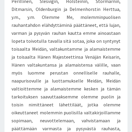
Perillinen, Slesvigin, Holsteinin, Stormarnin,
Ditmarsin, Oldenburgin ja Delmenhorstin Herttua,
y.m., y.m. Olemme Me, molemminpuolisen
rauhantahdon elähdyttäminä päättäneet, että lujan,
varman ja pysyvän rauhan kautta emme ainoastaan
lopeta toivotulla tavalla sitä sotaa, joka on syntynyt
toisaalta Meidän, valtakuntamme ja alamaistemme
ja toisaalta Hänen Majesteettinsa Venäjän Keisarin,
Hänen valtakuntansa ja alamaistensa välille, vaan
myös luomme perustan onnelliselle rauhalle,
naapurisovulle ja luottamukselle Meidän, Meidän
valtioittemme ja alamaistemme kesken ja tämän
tarkoituksen saavuttaaksemme olemme puolin ja
toisin nimittäneet lähettiläät, jotka olemme
oikeuttaneet molemmin puolisilla valtakirjoillamme
sopimaan, neuvottelemaan, vahvistamaan ja
päättämään varmasta ja pysyvästä rauhasta,