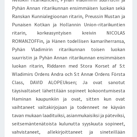
Pyhän Annan ritarikunnan ensimmäisen luokan sekä
Ranskan Kunnialegioonan ritarin, Preussin Mustan ja
Punaisen Kotkan ja Hollannin Union-ritarikuntien
ritarin, korkeasyntyisen kreivin NICOLAS
ROMANZOFFin, ja Hänen todellisen kamariherransa,
Pyhän Vladimirin ritarikunnan toisen luokan
suurristin ja Pyhän Annan ritarikunnan ensimmäisen
luokan ritarin, Riddaren med Stora Korset af S:t
Wladimirs Ordens Andra och S:t Annæ Ordens Första
Class, DAVID ALOPEUksen; Ja ovat sanotut
täysivaltaiset lähettilään sopineet kokoontumisesta
Haminan kaupunkiin ja ovat, sitten kun ovat
vaihtaneet valtakirjojaan ja todenneet ne käyvän
tavan mukaan laadituiksi, asianmukaisiksi ja päteviksi,
seitsemäntenätoista kulunutta syyskuuta sopineet,
vahvistaneet, allekirjoittaneet ja sineteillään