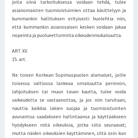
joita siinä tarkoituksessa voidaan tehdä, tulee
asianomaisten tuomioistuimien ottaa käsittelyyn ja
kummankin hallituksen erityisesti huolehtia niin,
että kummankin asianosaisen kesken voidaan jakaa
nopeinta ja puolueettominta oikeudenmukaisuutta.
ART. XV.
15. art.
Ne toisen Korkean Sopimuspuolen alamaiset, joille
toisessa valtiossa lankeaa omaisuutta perinnön,
lahjoituksen tai muun tavan kautta, tulee voida
vaikeudetta se vastaanottaa, ja jos niin tarvitaan,
nauttia kaikkia lakien suojaa ja tuomioistuinten
avunantoa saadakseen hallintaansa ja käyttääkseen
hyödykseen niitä oikeuksia, jotka siitä seuraavat;
mutta näiden oikeuksien käyttäminen, siltä osin kun