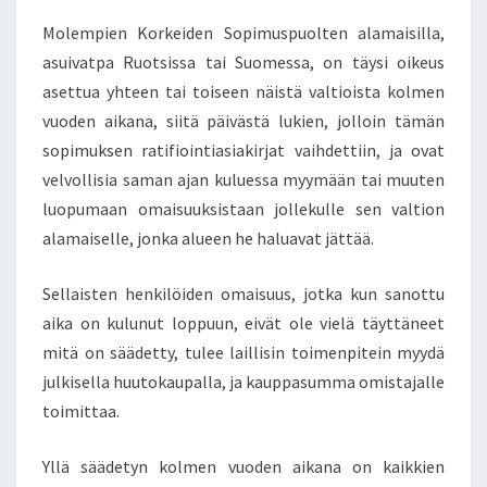
Molempien Korkeiden Sopimuspuolten alamaisilla,
asuivatpa Ruotsissa tai Suomessa, on täysi oikeus
asettua yhteen tai toiseen näistä valtioista kolmen
vuoden aikana, siitä päivästä lukien, jolloin tämän
sopimuksen ratifiointiasiakirjat vaihdettiin, ja ovat
velvollisia saman ajan kuluessa myymään tai muuten
luopumaan omaisuuksistaan jollekulle sen valtion
alamaiselle, jonka alueen he haluavat jättää.
Sellaisten henkilöiden omaisuus, jotka kun sanottu
aika on kulunut loppuun, eivät ole vielä täyttäneet
mitä on säädetty, tulee laillisin toimenpitein myydä
julkisella huutokaupalla, ja kauppasumma omistajalle
toimittaa.
Yllä säädetyn kolmen vuoden aikana on kaikkien