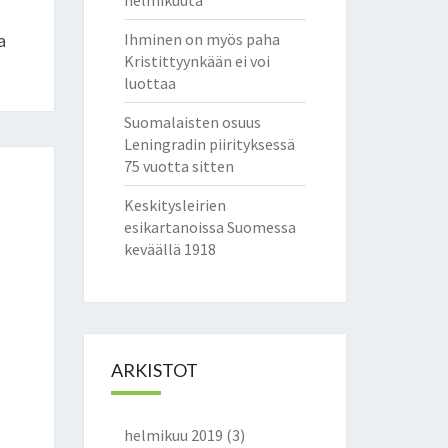
helmikuuta
a
Ihminen on myös paha
Kristittyynkään ei voi
luottaa
Suomalaisten osuus
Leningradin piirityksessä
75 vuotta sitten
Keskitysleirien
esikartanoissa Suomessa
keväällä 1918
ARKISTOT
helmikuu 2019
(3)