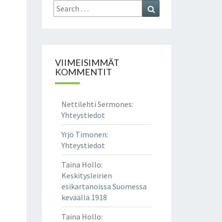
Search
Search
for:
VIIMEISIMMÄT
KOMMENTIT
Nettilehti Sermones
:
Yhteystiedot
Yrjö Timonen
:
Yhteystiedot
Taina Hollo
:
Keskitysleirien
esikartanoissa Suomessa
keväällä 1918
Taina Hollo
: