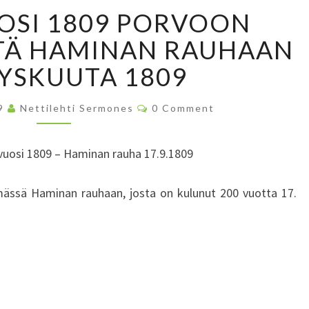
M
OSI 1809 PORVOON
E
R
STÄ HAMINAN RAUHAAN
K
YYSKUUTA 1809
K
I
C
V
09
Nettilehti Sermones
0 Comment
O
U
M
M
O
E
uosi 1809 – Haminan rauha 17.9.1809
N
S
T
I
S
ymässä Haminan rauhaan, josta on kulunut 200 vuotta 17.
1
8
0
9
P
O
R