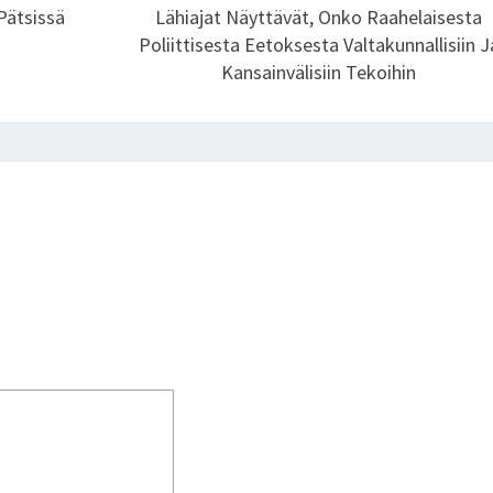
H
Pätsissä
Lähiajat Näyttävät, Onko Raahelaisesta
A
Poliittisesta Eetoksesta Valtakunnallisiin J
M
Kansainvälisiin Tekoihin
I
N
A
N
R
A
U
H
A
A
N
1
7
.
S