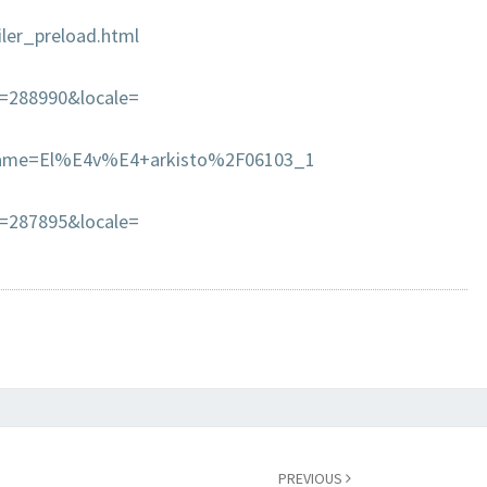
V
ailer_preload.html
O
O
N
id=288990&locale=
V
A
sp?name=El%E4v%E4+arkisto%2F06103_1
L
T
id=287895&locale=
I
O
P
Ä
I
V
I
S
T
Ä
PREVIOUS