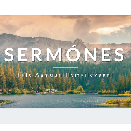
SERMÓNES
Tule Aamuun Hymyilevään!