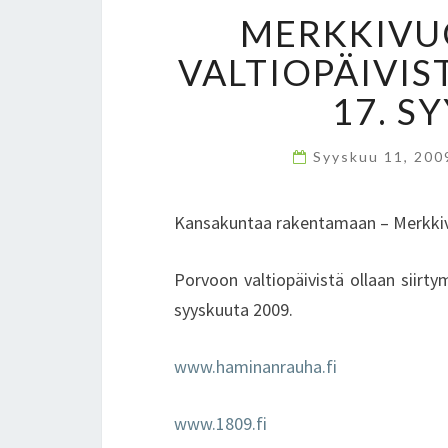
MERKKIVU
VALTIOPÄIVI
17. S
Syyskuu 11, 20
Kansakuntaa rakentamaan – Merkkiv
Porvoon valtiopäivistä ollaan siirt
syyskuuta 2009.
www.haminanrauha.fi
www.1809.fi