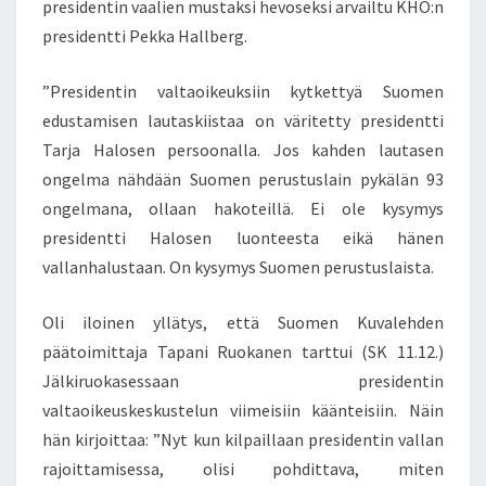
presidentin vaalien mustaksi hevoseksi arvailtu KHO:n
Ä
presidentti Pekka Hallberg.
N
T
”Presidentin valtaoikeuksiin kytkettyä Suomen
Ä
N
edustamisen lautaskiistaa on väritetty presidentti
Ä
Tarja Halosen persoonalla. Jos kahden lautasen
Ä
ongelma nähdään Suomen perustuslain pykälän 93
N
ongelmana, ollaan hakoteillä. Ei ole kysymys
K
presidentti Halosen luonteesta eikä hänen
L
O
vallanhalustaan. On kysymys Suomen perustuslaista.
1
3
Oli iloinen yllätys, että Suomen Kuvalehden
E
päätoimittaja Tapani Ruokanen tarttui (SK 11.12.)
D
Jälkiruokasessaan presidentin
U
S
valtaoikeuskeskustelun viimeisiin käänteisiin. Näin
K
hän kirjoittaa: ”Nyt kun kilpaillaan presidentin vallan
U
rajoittamisessa, olisi pohdittava, miten
N