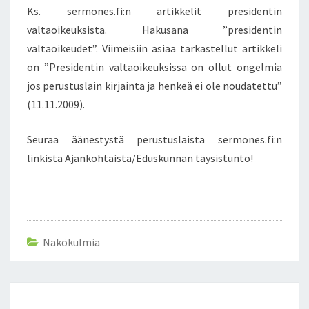
/
Ks. sermones.fi:n artikkelit presidentin
L
valtaoikeuksista. Hakusana ”presidentin
I
valtaoikeudet”. Viimeisiin asiaa tarkastellut artikkeli
N
K
on ”Presidentin valtaoikeuksissa on ollut ongelmia
I
jos perustuslain kirjainta ja henkeä ei ole noudatettu”
T
(11.11.2009).
E
D
Seuraa äänestystä perustuslaista sermones.fi:n
U
S
linkistä Ajankohtaista/Eduskunnan täysistunto!
K
U
N
N
A
Näkökulmia
N
T
Ä
Y
Post
S