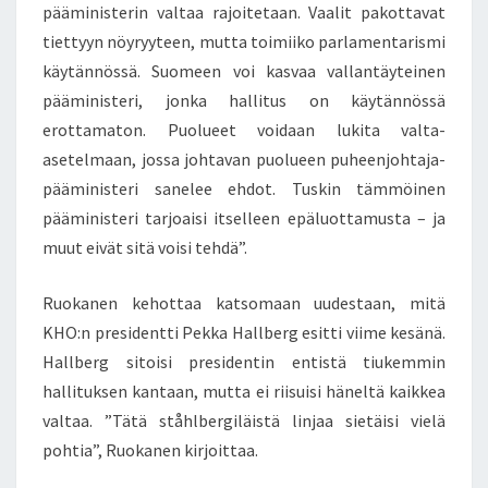
pääministerin valtaa rajoitetaan. Vaalit pakottavat
N
A
tiettyyn nöyryyteen, mutta toimiiko parlamentarismi
S
käytännössä. Suomeen voi kasvaa vallantäyteinen
S
pääministeri, jonka hallitus on käytännössä
A
erottamaton. Puolueet voidaan lukita valta-
!
K
asetelmaan, jossa johtavan puolueen puheenjohtaja-
S
pääministeri sanelee ehdot. Tuskin tämmöinen
.
pääministeri tarjoaisi itselleen epäluottamusta – ja
S
muut eivät sitä voisi tehdä”.
E
R
M
Ruokanen kehottaa katsomaan uudestaan, mitä
O
KHO:n presidentti Pekka Hallberg esitti viime kesänä.
N
Hallberg sitoisi presidentin entistä tiukemmin
E
hallituksen kantaan, mutta ei riisuisi häneltä kaikkea
S
valtaa. ”Tätä ståhlbergiläistä linjaa sietäisi vielä
.
F
pohtia”, Ruokanen kirjoittaa.
I