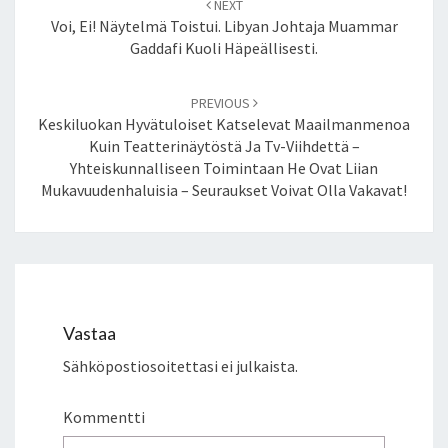
NEXT
navigation
I
Voi, Ei! Näytelmä Toistui. Libyan Johtaja Muammar
S
Gaddafi Kuoli Häpeällisesti.
T
U
PREVIOUS
N
Keskiluokan Hyvätuloiset Katselevat Maailmanmenoa
T
Kuin Teatterinäytöstä Ja Tv-Viihdettä –
O
Yhteiskunnalliseen Toimintaan He Ovat Liian
Mukavuudenhaluisia – Seuraukset Voivat Olla Vakavat!
Vastaa
Sähköpostiosoitettasi ei julkaista.
Kommentti