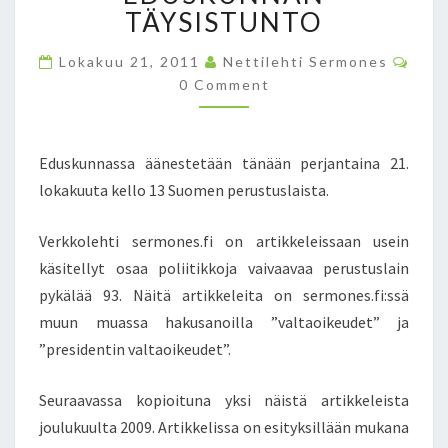
R
TÄYSISTUNTO
U
S
C
Lokakuu 21, 2011
Nettilehti Sermones
T
O
0 Comment
M
U
M
S
E
N
L
T
A
Eduskunnassa äänestetään tänään perjantaina 21.
S
I
lokakuuta kello 13 Suomen perustuslaista.
S
T
Verkkolehti sermones.fi on artikkeleissaan usein
A
käsitellyt osaa poliitikkoja vaivaavaa perustuslain
Ä
Ä
pykälää 93. Näitä artikkeleita on sermones.fi:ssä
N
muun muassa hakusanoilla ”valtaoikeudet” ja
E
”presidentin valtaoikeudet”.
S
T
Seuraavassa kopioituna yksi näistä artikkeleista
E
T
joulukuulta 2009. Artikkelissa on esityksillään mukana
Ä