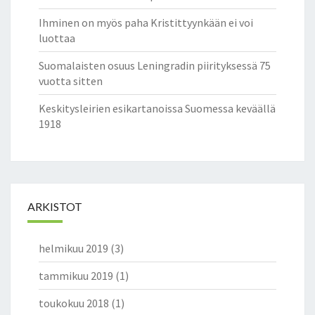
Ihminen on myös paha Kristittyynkään ei voi
luottaa
Suomalaisten osuus Leningradin piirityksessä 75
vuotta sitten
Keskitysleirien esikartanoissa Suomessa keväällä
1918
ARKISTOT
helmikuu 2019
(3)
tammikuu 2019
(1)
toukokuu 2018
(1)