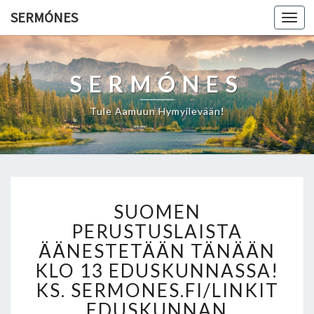
SERMÓNES
Togg
navi
SERMÓNES
Tule Aamuun Hymyilevään!
S
SUOMEN
U
O
PERUSTUSLAISTA
M
ÄÄNESTETÄÄN TÄNÄÄN
E
KLO 13 EDUSKUNNASSA!
N
KS. SERMONES.FI/LINKIT
P
E
EDUSKUNNAN