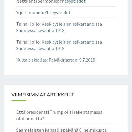
Nettilehti Sermones
:
Yhteystiedot
Yrjö Timonen
:
Yhteystiedot
Taina Hollo
:
Keskitysleirien esikartanoissa
Suomessa keväällä 1918
Taina Hollo
:
Keskitysleirien esikartanoissa
Suomessa keväällä 1918
Kulta tiskiallas
:
Päiväkirjastani 9.7.2015
VIIMEISIMMÄT ARTIKKELIT
Että presidentti Trump olisi rakentamassa
olohuonetta?
Saamelaisten kansallispäivänä 6. helmikuuta