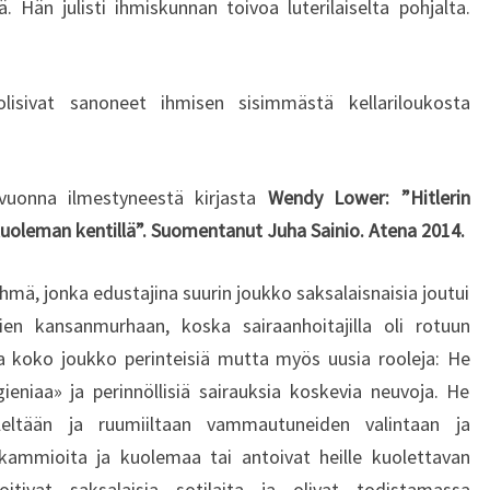
ä. Hän julisti ihmiskunnan toivoa luterilaiselta pohjalta.
U
T
U
A
lisivat sanoneet ihmisen sisimmästä kellariloukosta
!
vuonna ilmestyneestä kirjasta
Wendy Lower: ”Hitlerin
 kuoleman kentillä”. Suomentanut Juha Sainio. Atena 2014.
hmä, jonka edustajina suurin joukko saksalaisnaisia joutui
sien kansanmurhaan, koska sairaanhoitajilla oli rotuun
sa koko joukko perinteisiä mutta myös uusia rooleja: He
ygieniaa» ja perinnöllisiä sairauksia koskevia neuvoja. He
ieleltään ja ruumiiltaan vammautuneiden valintaan ja
kammioita ja kuolemaa tai antoivat heille kuolettavan
hoitivat saksalaisia sotilaita ja olivat todistamassa