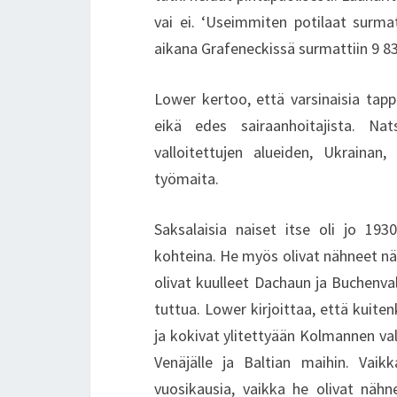
vai ei. ‘Useimmiten potilaat surma
aikana Grafeneckissä surmattiin 9 83
Lower kertoo, että varsinaisia tappaj
eikä edes sairaanhoitajista. Na
valloitettujen alueiden, Ukrainan
työmaita.
Saksalaisia naiset itse oli jo 193
kohteina. He myös olivat nähneet näk
olivat kuulleet Dachaun ja Buchenvald
tuttua. Lower kirjoittaa, että kuite
ja kokivat ylitettyään Kolmannen val
Venäjälle ja Baltian maihin. Vaikk
vuosikausia, vaikka he olivat nähn