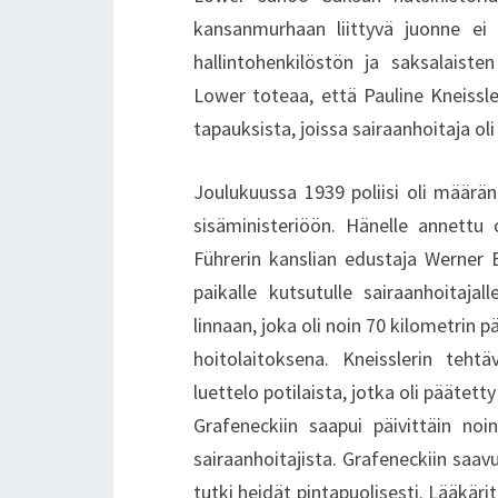
kansanmurhaan liittyvä juonne ei o
hallintohenkilöstön ja saksalaiste
Lower toteaa, että Pauline Kneissle
tapauksista, joissa sairaanhoitaja ol
Joulukuussa 1939 poliisi oli määrä
sisäministeriöön. Hänelle annettu
Führerin kanslian edustaja Werner B
paikalle kutsutulle sairaanhoitajall
linnaan, joka oli noin 70 kilometrin 
hoitolaitoksena. Kneisslerin teht
luettelo potilaista, jotka oli päätetty
Grafeneckiin saapui päivittäin noin
sairaanhoitajista. Grafeneckiin saavu
tutki heidät pintapuolisesti. Lääkä