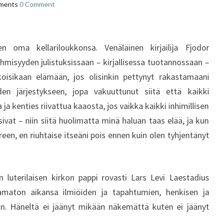
T
ments
0 Comment
U
!
M
I
n oma kellariloukkonsa. Venäläinen kirjailija Fjodor
E
hmisyyden julistuksissaan – kirjallisessa tuotannossaan –
N
oisikaan elämään, jos olisinkin pettynyt rakastamaani
Ä
Ä
en järjestykseen, jopa vakuuttunut siitä että kaikki
R
 ja kenties riivattua kaaosta, jos vaikka kaikki inhimillisen
E
vat – niin siitä huolimatta minä haluan taas elää, ja kun
L
en, en riuhtaise itseäni pois ennen kuin olen tyhjentänyt
L
E
V
O
n luterilaisen kirkon pappi rovasti Lars Levi Laestadius
I
amaton aikansa ilmiöiden ja tapahtumien, henkisen ja
J
saan. Häneltä ei jäänyt mikään näkemättä kuten ei jäänyt
O