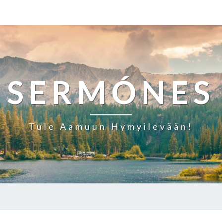
SERMÓNES
Tule Aamuun Hymyilevään!