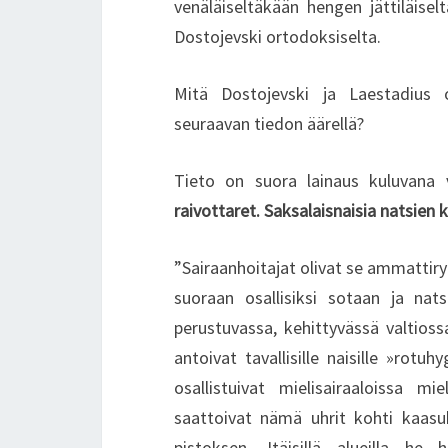
venäläiseltäkään hengen jättiläiselt
Dostojevski ortodoksiselta.
Mitä Dostojevski ja Laestadius o
seuraavan tiedon äärellä?
Tieto on suora lainaus kuluvana 
raivottaret. Saksalaisnaisia natsien
”Sairaanhoitajat olivat se ammattiry
suoraan osallisiksi sotaan ja nat
perustuvassa, kehittyvässä valtios
antoivat tavallisille naisille »rotuh
osallistuivat mielisairaaloissa m
saattoivat nämä uhrit kohti kaasu
pistoksen. Itäisillä alueilla he 