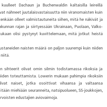
kuulleet Dachaun ja Buchenwaldin kaltaisilla leireillä
ivat nähneet juutalaisvastaisuutta niin viranomaisten kuin
tenkään olleet valmistautuneita siihen, mitä he näkivät ja
kunnan rajan ja siirtyessään Ukrainaan, Puolaan, Valko-
kukaan olisi pystynyt kuvittelemaan, mitä jotkut heistä
staneiden naisten määrä on paljon suurempi kuin niiden
niitä.
sihteerit olivat omin silmin todistamassa rikoksia ja
niiden toteuttamista. Lowerin mukaan pahimpia rikoksiin
 olivat naiset, jotka osoittivat vihaansa ja valtaansa
t itään miehiään seuranneita, natsipuolueen, SS-joukkojen,
arvoisten edustajien aviovaimoja.