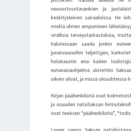
neuvostosotavankien ja juutalai
keskitysleirien sairaaloissa. He loh
mieltä uhrien ampuminen lähietäisyy
virallisia terveystarkastuksia, mutt
halutessaan saada jonkin esineen
junanvaunuihin teljettyjen, karkote
holokaustin ensi käden todistaji
eutanasiaohjelma ulotettiin Saksa
oikein olivat, ja missä olosuhteissa h
Kirjan päähenkilöitä ovat kolmetois
ja osuuden natsiSaksan hirmutekoih
ovat teoksen “päähenkilöitä”, “todist
Lower sanoo Saksan natsihistori