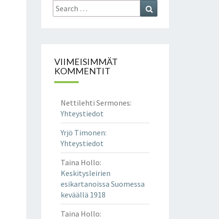
Search
Search
for:
VIIMEISIMMÄT
KOMMENTIT
Nettilehti Sermones
:
Yhteystiedot
Yrjö Timonen
:
Yhteystiedot
Taina Hollo
:
Keskitysleirien
esikartanoissa Suomessa
keväällä 1918
Taina Hollo
: