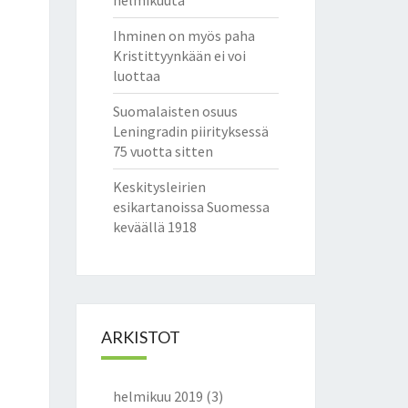
helmikuuta
Ihminen on myös paha
Kristittyynkään ei voi
luottaa
Suomalaisten osuus
Leningradin piirityksessä
75 vuotta sitten
Keskitysleirien
esikartanoissa Suomessa
keväällä 1918
ARKISTOT
helmikuu 2019
(3)