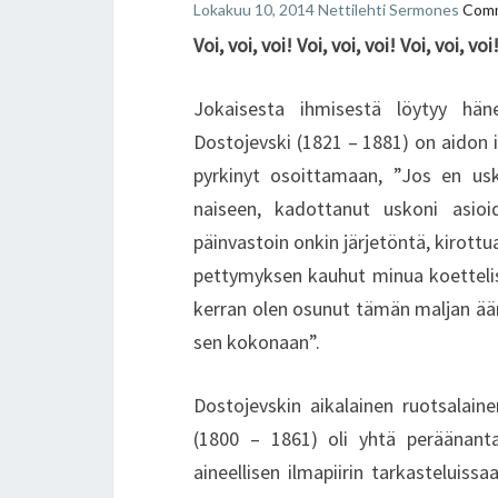
Lokakuu 10, 2014
Nettilehti Sermones
Com
Voi, voi, voi! Voi, voi, voi! Voi, voi, voi
Jokaisesta ihmisestä löytyy häne
Dostojevski (1821 – 1881) on aidon i
pyrkinyt osoittamaan, ”Jos en usk
naiseen, kadottanut uskoni asioid
päinvastoin onkin järjetöntä, kirottua
pettymyksen kauhut minua koettelisi
kerran olen osunut tämän maljan ääre
sen kokonaan”.
Dostojevskin aikalainen ruotsalaine
(1800 – 1861) oli yhtä peräänant
aineellisen ilmapiirin tarkasteluis