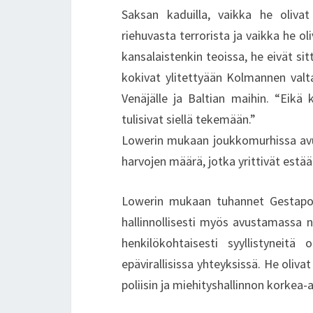
Saksan kaduilla, vaikka he olivat 
riehuvasta terrorista ja vaikka he ol
kansalaistenkin teoissa, he eivät sit
kokivat ylitettyään Kolmannen valta
Venäjälle ja Baltian maihin. “Eikä 
tulisivat siellä tekemään.”
Lowerin mukaan joukkomurhissa avu
harvojen määrä, jotka yrittivät estää 
Lowerin mukaan tuhannet Gestapon 
hallinnollisesti myös avustamassa 
henkilökohtaisesti syyllistyneitä
epävirallisissa yhteyksissä. He oliva
poliisin ja miehityshallinnon korkea-