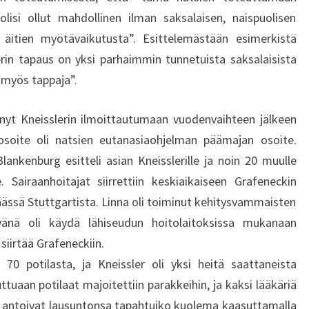
lisi ollut mahdollinen ilman saksalaisen, naispuolisen
n äitien myötävaikutusta”. Esittelemästään esimerkistä
rin tapaus on yksi parhaimmin tunnetuista saksalaisista
i myös tappaja”.
nnyt Kneisslerin ilmoittautumaan vuodenvaihteen jälkeen
 osoite oli natsien eutanasiaohjelman päämajan osoite.
lankenburg esitteli asian Kneisslerille ja noin 20 muulle
e. Sairaanhoitajat siirrettiin keskiaikaiseen Grafeneckin
päässä Stuttgartista. Linna oli toiminut kehitysvammaisten
ävänä oli käydä lähiseudun hoitolaitoksissa mukanaan
 siirtää Grafeneckiin.
 70 potilasta, ja Kneissler oli yksi heitä saattaneista
ttuaan potilaat majoitettiin parakkeihin, ja kaksi lääkäriä
rit antoivat lausuntonsa tapahtuiko kuolema kaasuttamalla