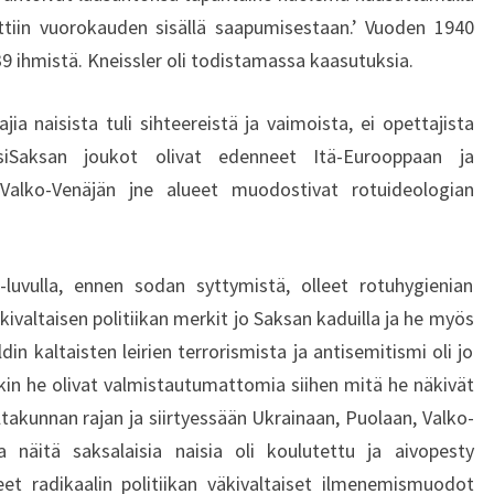
ttiin vuorokauden sisällä saapumisestaan.’ Vuoden 1940
9 ihmistä. Kneissler oli todistamassa kaasutuksia.
ia naisista tuli sihteereistä ja vaimoista, ei opettajista
tsiSaksan joukot olivat edenneet Itä-Eurooppaan ja
, Valko-Venäjän jne alueet muodostivat rotuideologian
0-luvulla, ennen sodan syttymistä, olleet rotuhygienian
ivaltaisen politiikan merkit jo Saksan kaduilla ja he myös
in kaltaisten leirien terrorismista ja antisemitismi oli jo
nkin he olivat valmistautumattomia siihen mitä he näkivät
takunnan rajan ja siirtyessään Ukrainaan, Puolaan, Valko-
a näitä saksalaisia naisia oli koulutettu ja aivopesty
eet radikaalin politiikan väkivaltaiset ilmenemismuodot