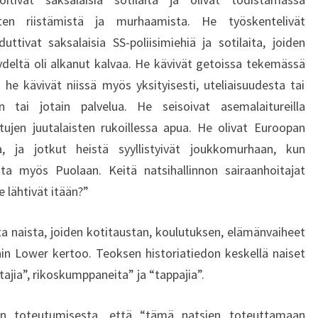
sten riistämistä ja murhaamista. He työskentelivät
duttivat saksalaisia SS-poliisimiehiä ja sotilaita, joiden
deltä oli alkanut kalvaa. He kävivät getoissa tekemässä
a he kävivät niissä myös yksityisesti, uteliaisuudesta tai
 tai jotain palvelua. He seisoivat asemalaitureilla
ttujen juutalaisten rukoillessa apua. He olivat Euroopan
a, ja jotkut heistä syyllistyivät joukkomurhaan, kun
sta myös Puolaan. Keitä natsihallinnon sairaanhoitajat
e lähtivät itään?”
ta naista, joiden kotitaustan, koulutuksen, elämänvaiheet
in Lower kertoo. Teoksen historiatiedon keskellä naiset
ajia”, rikoskumppaneita” ja “tappajia”.
an toteutumisesta, että “tämä natsien toteuttamaan