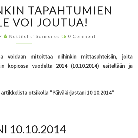
T
NKIN TAPAHTUMIEN
Ä
L
LE VOI JOUTUA!
L
A
C
17
Nettilehti Sermones
0 Comment
I
O
M
S
M
E
T
a voidaan mitoittaa niihinkin mittasuhteisiin, joita
N
E
T
lin kopiossa vuodelta 2014 (10.10.2014) esitellään ja
S
N
K
I
artikkelista otsikolla ”Päiväkirjastani 10.10.2014”
N
T
A
P
A
I 10.10.2014
H