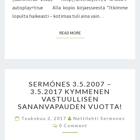
P
autoplay=true Alla kopio kirjaesseestä ”Itkimme
O
lopulta haikeasti – kotimaa tuli aina vain…
L
V
I
READ MORE
READ MORE
S
E
T
M
U
I
S
S
SERMÓNES 3.5.2007 –
E
T
3.5.2017 KYMMENEN
R
O
VASTUULLISEN
M
T
Ó
SANANVAPAUDEN VUOTTA!
–
N
H
Toukokuu 2, 2017
E
Nettilehti Sermones
U
C
S
0 Comment
O
O
3
M
N
M
.