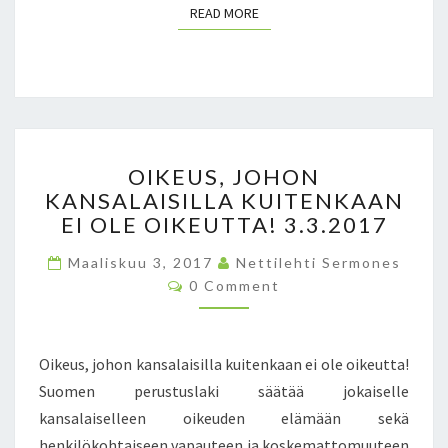
READ MORE
READ MORE
N
O
L
I
?
K
U
O
N
OIKEUS, JOHON
I
P
KANSALAISILLA KUITENKAAN
K
A
EI OLE OIKEUTTA! 3.3.2017
E
H
U
U
Maaliskuu 3, 2017
Nettilehti Sermones
S
U
C
0 Comment
,
O
S
J
M
O
M
O
E
N
H
N
Oikeus, johon kansalaisilla kuitenkaan ei ole oikeutta!
M
T
O
S
A
Suomen perustuslaki säätää jokaiselle
N
A
kansalaiselleen oikeuden elämään sekä
K
N
A
henkilökohtaiseen vapauteen ja koskemattomuuteen