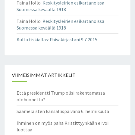
A
Taina Hollo
:
Keskitysleirien esikartanoissa
S
Suomessa keväällä 1918
T
Taina Hollo
:
Keskitysleirien esikartanoissa
U
Suomessa keväällä 1918
S
?
Kulta tiskiallas
:
Päiväkirjastani 9.7.2015
9
.
1
.
2
VIIMEISIMMÄT ARTIKKELIT
0
1
7
Että presidentti Trump olisi rakentamassa
olohuonetta?
Saamelaisten kansallispäivänä 6. helmikuuta
Ihminen on myös paha Kristittyynkään ei voi
luottaa