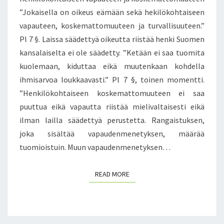
T
N
”Jokaisella on oikeus eämään sekä hekilökohtaiseen
A
S
vapauteen, koskemattomuuteen ja turvallisuuteen.”
P
A
A
Pl 7 §. Laissa säädettyä oikeutta riistää henki Suomen
L
!
A
kansalaiselta ei ole säädetty. ”Ketään ei saa tuomita
”
I
kuolemaan, kiduttaa eikä muutenkaan kohdella
A
S
ihmisarvoa loukkaavasti.” Pl 7 §, toinen momentti.
R
I
T
”Henkilökohtaiseen koskemattomuuteen ei saa
L
I
puuttua eikä vapautta riistää mielivaltaisesti eikä
L
K
A
ilman lailla säädettyä perustetta. Rangaistuksen,
K
K
joka sisältää vapaudenmenetyksen, määrää
E
U
tuomioistuin. Muun vapaudenmenetyksen…
L
I
I
T
O
E
READ MORE
READ MORE
N
N
J
K
A
A
T
A