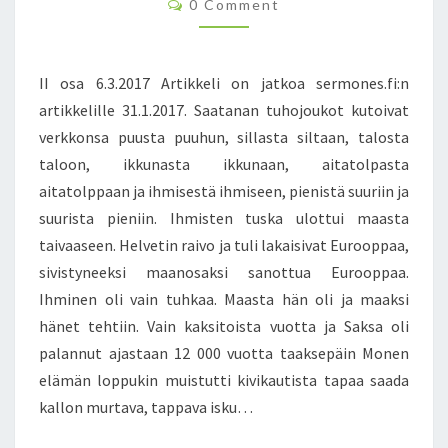
C
.
0 Comment
O
2
M
M
0
E
1
N
II osa 6.3.2017 Artikkeli on jatkoa sermones.fi:n
7
T
S
artikkelille 31.1.2017. Saatanan tuhojoukot kutoivat
”
M
verkkonsa puusta puuhun, sillasta siltaan, talosta
I
taloon, ikkunasta ikkunaan, aitatolpasta
K
aitatolppaan ja ihmisestä ihmiseen, pienistä suuriin ja
Ä
suurista pieniin. Ihmisten tuska ulottui maasta
M
taivaaseen. Helvetin raivo ja tuli lakaisivat Eurooppaa,
I
E
sivistyneeksi maanosaksi sanottua Eurooppaa.
S
Ihminen oli vain tuhkaa. Maasta hän oli ja maaksi
E
hänet tehtiin. Vain kaksitoista vuotta ja Saksa oli
I
palannut ajastaan 12 000 vuotta taaksepäin Monen
C
H
elämän loppukin muistutti kivikautista tapaa saada
M
kallon murtava, tappava isku…
A
N