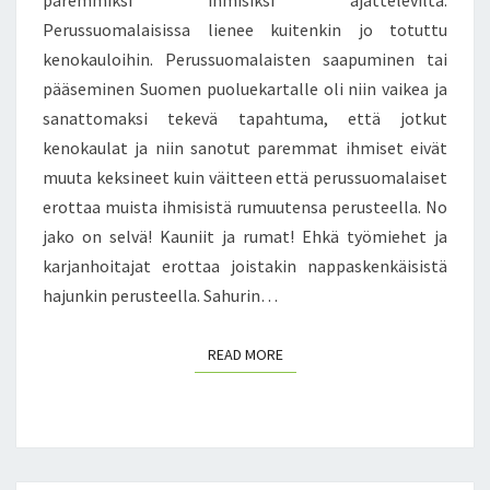
paremmiksi ihmisiksi ajattelevilta.
V
U
A
Perussuomalaisissa lienee kuitenkin jo totuttu
R
P
kenokauloihin. Perussuomalaisten saapuminen tai
H
A
E
pääseminen Suomen puoluekartalle oli niin vaikea ja
U
I
sanattomaksi tekevä tapahtuma, että jotkut
D
L
kenokaulat ja niin sanotut paremmat ihmiset eivät
E
U
N
muuta keksineet kuin väitteen että perussuomalaiset
-
V
erottaa muista ihmisistä rumuutensa perusteella. No
J
U
A
jako on selvä! Kauniit ja rumat! Ehkä työmiehet ja
O
E
karjanhoitajat erottaa joistakin nappaskenkäisistä
T
U
T
hajunkin perusteella. Sahurin…
R
A
O
!
O
READ MORE
READ MORE
P
P
A
M
I