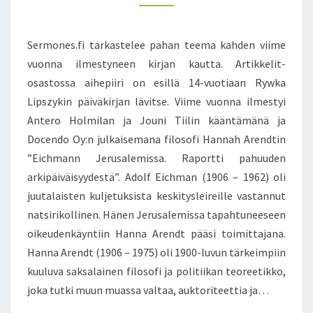
3
M
T
1
M
E
E
.
N
E
Sermones.fi tarkastelee pahan teema kahden viime
1
T
M
S
vuonna ilmestyneen kirjan kautta. Artikkelit-
.
A
2
osastossa aihepiiri on esillä 14-vuotiaan Rywka
E
0
Lipszykin päiväkirjan lävitse. Viime vuonna ilmestyi
L
1
Ä
Antero Holmilan ja Jouni Tiilin kääntämänä ja
7
Ä
Docendo Oy:n julkaisemana filosofi Hannah Arendtin
9
”Eichmann Jerusalemissa. Raportti pahuuden
.
arkipäiväisyydestä”. Adolf Eichman (1906 – 1962) oli
1
.
juutalaisten kuljetuksista keskitysleireille vastannut
2
natsirikollinen. Hänen Jerusalemissa tapahtuneeseen
0
oikeudenkäyntiin Hanna Arendt pääsi toimittajana.
1
Hanna Arendt (1906 – 1975) oli 1900-luvun tärkeimpiin
7
kuuluva saksalainen filosofi ja politiikan teoreetikko,
joka tutki muun muassa valtaa, auktoriteettia ja…