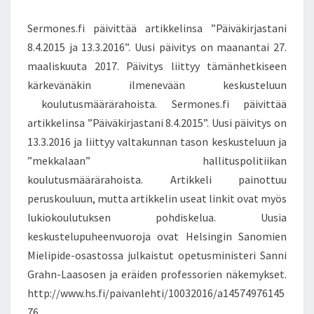
M
R
E
J
N
Sermones.fi päivittää artikkelinsa ”Päiväkirjastani
T
A
S
8.4.2015 ja 13.3.2016”. Uusi päivitys on maanantai 27.
S
maaliskuuta 2017. Päivitys liittyy tämänhetkiseen
T
A
kärkevänäkin ilmenevään keskusteluun
N
koulutusmäärärahoista. Sermones.fi päivittää
I
artikkelinsa ”Päiväkirjastani 8.4.2015”. Uusi päivitys on
8
13.3.2016 ja liittyy valtakunnan tason keskusteluun ja
.
”mekkalaan” hallituspolitiikan
4
.
koulutusmäärärahoista. Artikkeli painottuu
2
peruskouluun, mutta artikkelin useat linkit ovat myös
0
lukiokoulutuksen pohdiskelua. Uusia
1
keskustelupuheenvuoroja ovat Helsingin Sanomien
5
J
Mielipide-osastossa julkaistut opetusministeri Sanni
A
Grahn-Laasosen ja eräiden professorien näkemykset.
1
http://www.hs.fi/paivanlehti/10032016/a14574976145
3
76