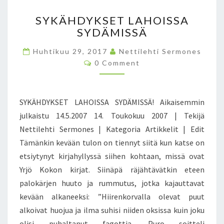
N
S
I
SYKÄHDYKSET LAHOISSA
Y
S
SYDÄMISSÄ
K
T
Ä
E
Huhtikuu 29, 2017
Nettilehti Sermones
H
R
C
0 Comment
D
O
I
Y
M
S
M
K
A
E
S
N
SYKÄHDYKSET LAHOISSA SYDÄMISSÄ! Aikaisemmin
M
T
E
P
S
julkaistu 14.5.2007 14. Toukokuu 2007 | Tekijä
T
O
Nettilehti Sermones | Kategoria Artikkelit | Edit
L
T
A
Tämänkin kevään tulon on tiennyt siitä kun katse on
E
H
etsiytynyt kirjahyllyssä siihen kohtaan, missä ovat
R
O
H
Yrjö Kokon kirjat. Siinäpä räjähtävätkin eteen
I
O
palokärjen huuto ja rummutus, jotka kajauttavat
S
kevään alkaneeksi: ”Hiirenkorvalla olevat puut
S
A
alkoivat huojua ja ilma suhisi niiden oksissa kuin joku
S
olisi puhaltanut fagottia. Puro soitteli