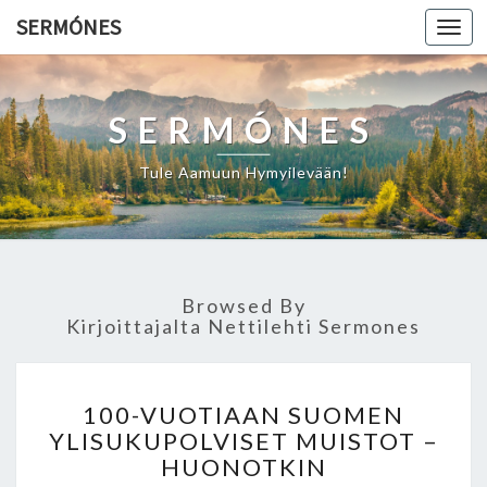
SERMÓNES
Togg
navi
SERMÓNES
Tule Aamuun Hymyilevään!
Browsed By
Kirjoittajalta
Nettilehti Sermones
1
100-VUOTIAAN SUOMEN
0
YLISUKUPOLVISET MUISTOT –
0
HUONOTKIN
-