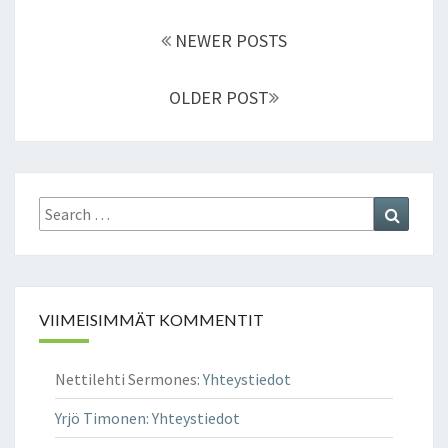
L
Posts
O
NEWER POSTS
navigation
I
N
OLDER POST
K
O
I
T
T
Search
Search
A
for:
A
G
E
U
VIIMEISIMMÄT KOMMENTIT
L
A
,
Nettilehti Sermones
:
Yhteystiedot
P
E
Yrjö Timonen
:
Yhteystiedot
L