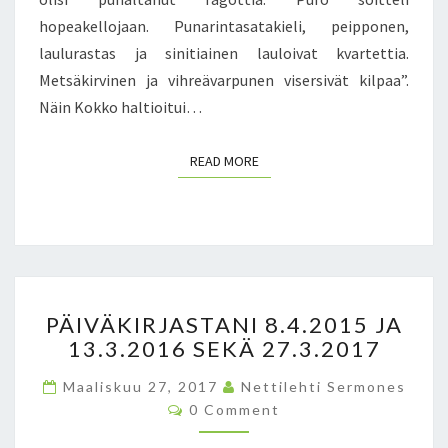
Y
hopeakellojaan. Punarintasatakieli, peipponen,
D
laulurastas ja sinitiainen lauloivat kvartettia.
Ä
M
Metsäkirvinen ja vihreävarpunen visersivät kilpaa”.
I
Näin Kokko haltioitui…
S
S
READ MORE
READ MORE
Ä
P
PÄIVÄKIRJASTANI 8.4.2015 JA
Ä
13.3.2016 SEKÄ 27.3.2017
I
V
Maaliskuu 27, 2017
Nettilehti Sermones
Ä
C
0 Comment
K
O
I
M