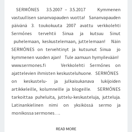
O
E
5
N
T
SERMÓNES 3.5.2007 – 3.5.2017 Kymmenen
T
.
K
S
vastuullisen sananvapauden vuotta! Sananvapauden
2
I
päivänä 3. toukokuuta 2007 avattu verkkolehti
0
N
0
Sermónes tervehtii Sinua ja kutsuu Sinut
7
puhelemaan, keskustelemaan, juttelemaan! Näin
–
SERMÓNES on tervehtinyt ja kutsunut Sinua jo
3
kymmenen vuoden ajan! Tule aamuun hymyilevään!
.
5
www.sermones.fi Verkkolehti Sermónes on
.
ajattelevien ihmisten keskusteluhuone. SERMÓNES
2
on keskustelu- ja julkaisukanava lukijoiden
0
artikkeleille, kolumneille ja blogeille. SERMÓNES
1
7
tarkoittaa puheluita, juttelu-keskusteluja, jutteluja.
K
Latinankielinen nimi on yksikössä sermo ja
Y
monikossa sermones….
M
M
READ MORE
E
READ MORE