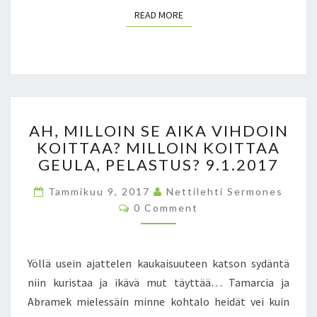
READ MORE
READ MORE
A
AH, MILLOIN SE AIKA VIHDOIN
H
KOITTAA? MILLOIN KOITTAA
,
GEULA, PELASTUS? 9.1.2017
M
I
Tammikuu 9, 2017
Nettilehti Sermones
L
C
0 Comment
L
O
O
M
M
I
E
N
N
Yöllä usein ajattelen kaukaisuuteen katson sydäntä
T
S
S
niin kuristaa ja ikävä mut täyttää… Tamarcia ja
E
Abramek mielessäin minne kohtalo heidät vei kuin
A