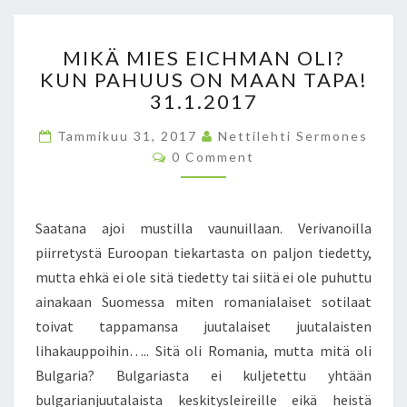
K
N
O
E
M
A
I
MIKÄ MIES EICHMAN OLI?
I
S
O
KUN PAHUUS ON MAAN TAPA!
K
E
L
31.1.2017
Ä
R
E
M
M
O
Tammikuu 31, 2017
Nettilehti Sermones
I
O
I
C
0 Comment
E
N
K
O
S
E
M
E
M
E
S
U
E
I
.
N
T
Saatana ajoi mustilla vaunuillaan. Verivanoilla
T
C
F
T
S
piirretystä Euroopan tiekartasta on paljon tiedetty,
H
I
A
mutta ehkä ei ole sitä tiedetty tai siitä ei ole puhuttu
M
:
!
A
N
ainakaan Suomessa miten romanialaiset sotilaat
3
N
A
toivat tappamansa juutalaiset juutalaisten
.
O
R
3
lihakauppoihin….. Sitä oli Romania, mutta mitä oli
L
T
.
Bulgaria? Bulgariasta ei kuljetettu yhtään
I
I
2
?
bulgarianjuutalaista keskitysleireille eikä heistä
K