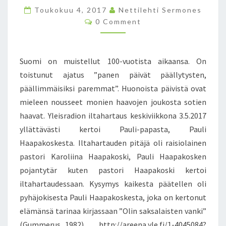
V
Toukokuu 4, 2017
Nettilehti Sermones
U
C
0 Comment
O
O
T
M
M
I
E
A
N
Suomi on muistellut 100-vuotista aikaansa. On
T
A
S
toistunut ajatus ”panen päivät päällytysten,
N
päällimmäisiksi paremmat”. Huonoista päivistä ovat
S
U
mieleen nousseet monien haavojen joukosta sotien
O
haavat. Yleisradion iltahartaus keskiviikkona 3.5.2017
M
yllättävästi kertoi Pauli-papasta, Pauli
E
Haapakoskesta. Iltahartauden pitäjä oli raisiolainen
N
Y
pastori Karoliina Haapakoski, Pauli Haapakosken
L
pojantytär kuten pastori Haapakoski kertoi
I
iltahartaudessaan. Kysymys kaikesta päätellen oli
S
pyhäjokisesta Pauli Haapakoskesta, joka on kertonut
U
elämänsä tarinaa kirjassaan ”Olin saksalaisten vanki”
K
U
(Gummerus 1982). http://areena.yle.fi/1-4045084?