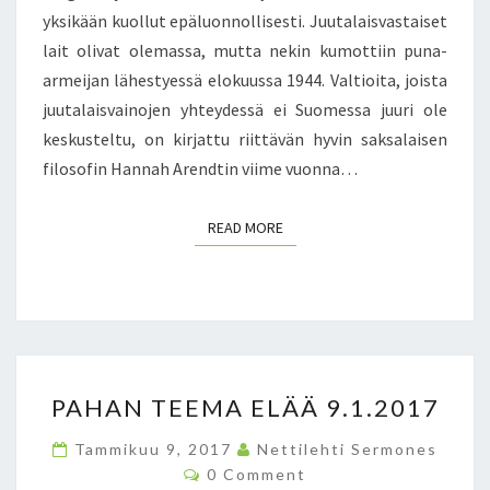
0
K
K
yksikään kuollut epäluonnollisesti. Juutalaisvastaiset
1
U
E
7
lait olivat olemassa, mutta nekin kumottiin puna-
N
L
armeijan lähestyessä elokuussa 1944. Valtioita, joista
P
I
juutalaisvainojen yhteydessä ei Suomessa juuri ole
A
L
H
L
keskusteltu, on kirjattu riittävän hyvin saksalaisen
U
E
filosofin Hannah Arendtin viime vuonna…
U
3
S
1
READ MORE
READ MORE
O
.
N
1
M
.
A
2
A
0
N
1
T
7
P
A
PAHAN TEEMA ELÄÄ 9.1.2017
A
P
H
A
Tammikuu 9, 2017
Nettilehti Sermones
A
C
!
0 Comment
N
O