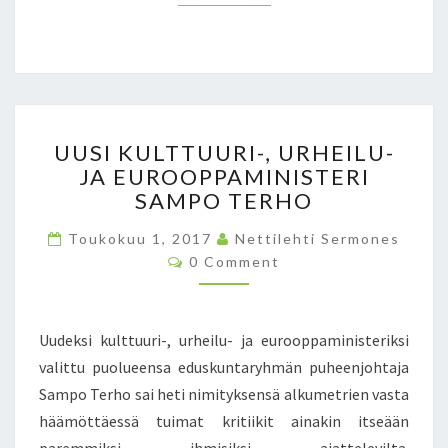
N
E
N
V
A
S
U
T
UUSI KULTTUURI-, URHEILU-
U
U
JA EUROOPPAMINISTERI
S
U
SAMPO TERHO
I
L
K
L
Toukokuu 1, 2017
Nettilehti Sermones
U
I
C
0 Comment
L
O
S
T
M
E
M
T
E
N
U
N
Uudeksi kulttuuri-, urheilu- ja eurooppaministeriksi
S
T
U
A
S
valittu puolueensa eduskuntaryhmän puheenjohtaja
R
N
Sampo Terho sai heti nimityksensä alkumetrien vasta
I
A
-
häämöttäessä tuimat kritiikit ainakin itseään
N
,