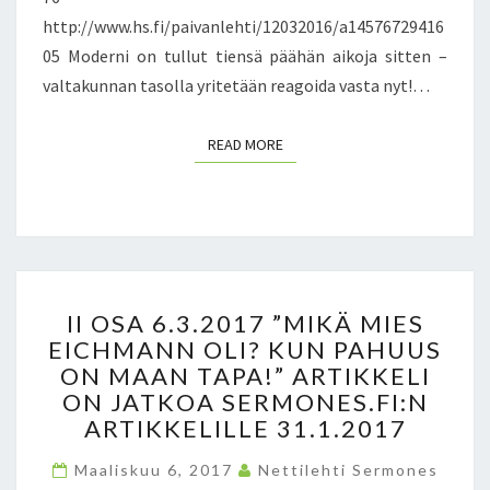
.
http://www.hs.fi/paivanlehti/12032016/a14576729416
3
.
05 Moderni on tullut tiensä päähän aikoja sitten –
2
valtakunnan tasolla yritetään reagoida vasta nyt!…
0
1
READ MORE
READ MORE
6
S
E
K
Ä
2
7
I
.
II OSA 6.3.2017 ”MIKÄ MIES
I
3
EICHMANN OLI? KUN PAHUUS
O
.
ON MAAN TAPA!” ARTIKKELI
S
2
A
ON JATKOA SERMONES.FI:N
0
6
ARTIKKELILLE 31.1.2017
1
.
7
3
Maaliskuu 6, 2017
Nettilehti Sermones