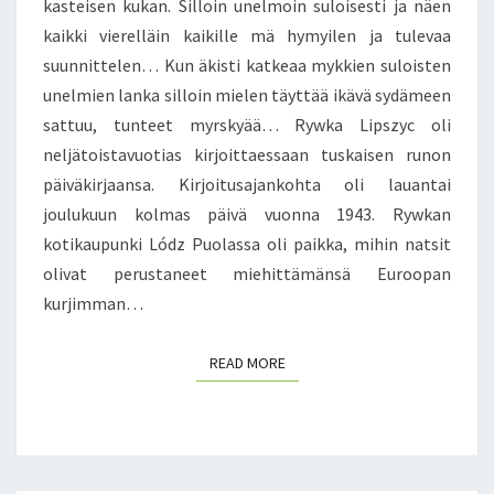
I
kasteisen kukan. Silloin unelmoin suloisesti ja näen
K
kaikki vierelläin kaikille mä hymyilen ja tulevaa
A
suunnittelen… Kun äkisti katkeaa mykkien suloisten
V
unelmien lanka silloin mielen täyttää ikävä sydämeen
I
H
sattuu, tunteet myrskyää… Rywka Lipszyc oli
D
neljätoistavuotias kirjoittaessaan tuskaisen runon
O
päiväkirjaansa. Kirjoitusajankohta oli lauantai
I
joulukuun kolmas päivä vuonna 1943. Rywkan
N
kotikaupunki Lódz Puolassa oli paikka, mihin natsit
K
O
olivat perustaneet miehittämänsä Euroopan
I
kurjimman…
T
T
READ MORE
READ MORE
A
A
?
M
I
L